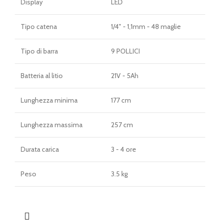
Display
LED
Tipo catena
1/4" - 1,1mm - 48 maglie
Tipo di barra
9 POLLICI
Batteria al litio
21V - 5Ah
Lunghezza minima
177 cm
Lunghezza massima
257 cm
Durata carica
3 - 4 ore
Peso
3.5 kg