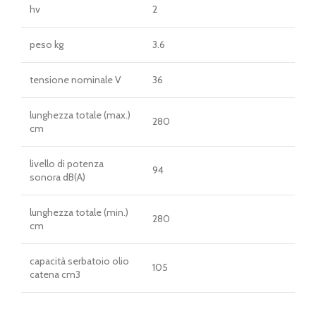
hv
2
peso kg
3.6
tensione nominale V
36
lunghezza totale (max.)
280
cm
livello di potenza
94
sonora dB(A)
lunghezza totale (min.)
280
cm
capacità serbatoio olio
105
catena cm3