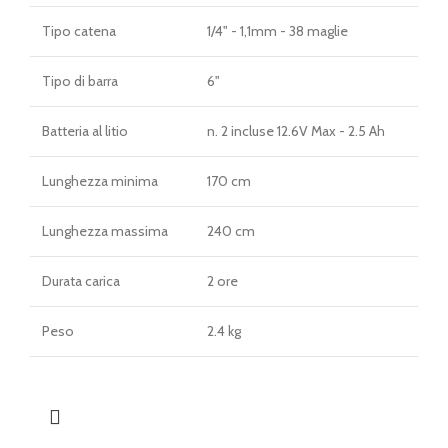
Tipo catena
1/4" - 1,1mm - 38 maglie
Tipo di barra
6"
Batteria al litio
n. 2 incluse 12.6V Max - 2.5 Ah
Lunghezza minima
170 cm
Lunghezza massima
240 cm
Durata carica
2 ore
Peso
2.4 kg