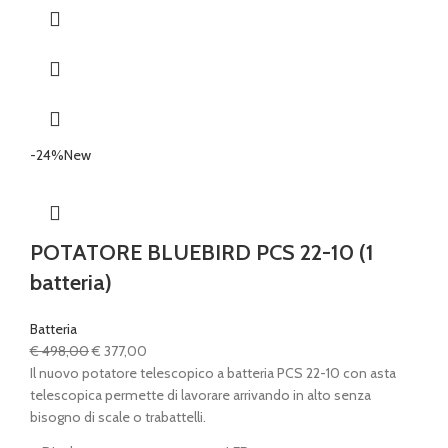
-24%
New
POTATORE BLUEBIRD PCS 22-10 (1
batteria)
Batteria
Il
Il
€
498,00
€
377,00
prezzo
prezzo
Il nuovo potatore telescopico a batteria PCS 22-10 con asta
originale
attuale
telescopica permette di lavorare arrivando in alto senza
era:
è:
bisogno di scale o trabattelli.
€ 498,00.
€ 377,00.