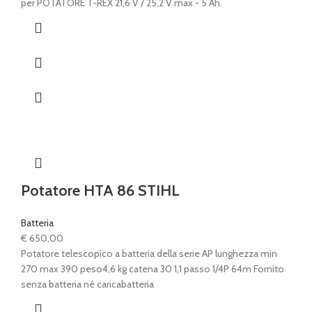
per POTATORE T-REX 21,6 V / 25,2 V max - 5 Ah.
Potatore HTA 86 STIHL
Batteria
€
650,00
Potatore telescopico a batteria della serie AP lunghezza min
270 max 390 peso4,6 kg catena 30 1,1 passo 1/4P 64m Fornito
senza batteria né caricabatteria