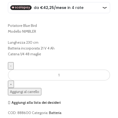
originale
attuale
era:
è:
€ 211,00.
€ 169,00.
Potatore Blue Bird
Modello NIMBLER
Lunghezza 230 cm
Batteria incorporata 21 V 4 Ah
Catena 1/4 48 maglie
Potatore
BLUEBIRD
PCS
23
Aggiungi al carrello
-
08
Aggiungi alla lista dei desideri
quantità
COD:
888600
Categoria:
Batteria