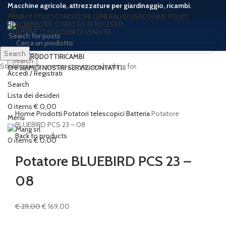
Macchine agricole, attrezzature per giardinaggio, ricambi.
PRIVACY POLICY
CONDIZIONI GENERALI D’USO
COOKIE POLICY
RESI, RIMBORSI E DIRITTO DI RECESSO
TERMINI E CONDIZIONI DI VENDITA
Search
HOME
PRODOTTI
RICAMBI
Search
Start typing to see posts you are looking for.
CHI SIAMO
I NOSTRI SERVIZI
CONTATTI
Accedi / Registrati
-20%
Search
Lista dei desideri
Click to enlarge
0
items
€
0,00
Home
Prodotti
Potatori telescopici
Batteria
Potatore
Menu
BLUEBIRD PCS 23 – 08
Back to products
0
items
€
0,00
Potatore BLUEBIRD PCS 23 –
08
Il
Il
€
211,00
€
169,00
prezzo
prezzo