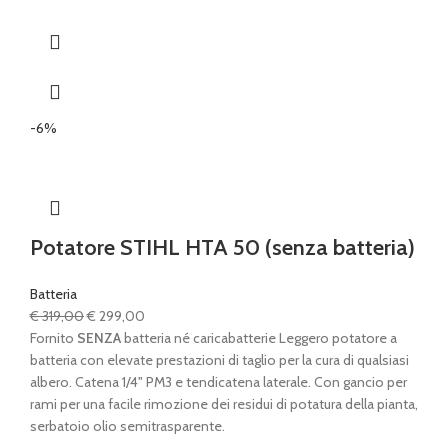
-6%
Potatore STIHL HTA 50 (senza batteria)
Batteria
Il
Il
€
319,00
€
299,00
prezzo
prezzo
Fornito
SENZA
batteria né caricabatterie Leggero potatore a
originale
attuale
batteria con elevate prestazioni di taglio per la cura di qualsiasi
era:
è:
albero. Catena 1/4" PM3 e tendicatena laterale. Con gancio per
€ 319,00.
€ 299,00.
rami per una facile rimozione dei residui di potatura della pianta,
serbatoio olio semitrasparente.