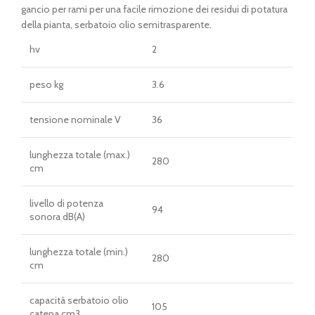
gancio per rami per una facile rimozione dei residui di potatura
della pianta, serbatoio olio semitrasparente.
hv
2
peso kg
3.6
tensione nominale V
36
lunghezza totale (max.)
280
cm
livello di potenza
94
sonora dB(A)
lunghezza totale (min.)
280
cm
capacità serbatoio olio
105
catena cm3