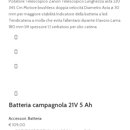
Potatore Telescopico Zanon Telescopico Lunghezza asta 220
345 Cm Motore brushless doppia velocità Diametro Asta ø 30
mm per maggiore stabilità Indicatore della batteria a led
Tendicatena a molla che evita l'allentarsi durante il lavoro Lama
180 mm 1/4 spessore 1,1 serbatoio per olio catena
Batteria campagnola 21V 5 Ah
Accessori
,
Batteria
€
109,00