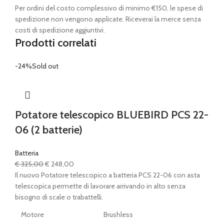
Per ordini del costo complessivo di minimo €150, le spese di
spedizione non vengono applicate. Riceverai la merce senza
costi di spedizione aggiuntivi.
Prodotti correlati
-24%
Sold out
Potatore telescopico BLUEBIRD PCS 22-
06 (2 batterie)
Batteria
Il
Il
€
325,00
€
248,00
prezzo
prezzo
Il nuovo Potatore telescopico a batteria PCS 22-06 con asta
originale
attuale
telescopica permette di lavorare arrivando in alto senza
era:
è:
bisogno di scale o trabattelli.
€ 325,00.
€ 248,00.
Motore
Brushless