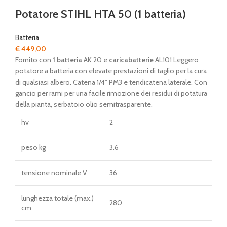
Potatore STIHL HTA 50 (1 batteria)
Batteria
€
449,00
Fornito con
1 batteria
AK 20 e
caricabatterie
AL101 Leggero
potatore a batteria con elevate prestazioni di taglio per la cura
di qualsiasi albero. Catena 1/4" PM3 e tendicatena laterale. Con
gancio per rami per una facile rimozione dei residui di potatura
della pianta, serbatoio olio semitrasparente.
hv
2
peso kg
3.6
tensione nominale V
36
lunghezza totale (max.)
280
cm