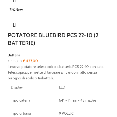
-21%
New
POTATORE BLUEBIRD PCS 22-10 (2
BATTERIE)
Batteria
Il
Il
€
427,00
€
539,00
prezzo
prezzo
Il nuovo potatore telescopico a batteria PCS 22-10 con asta
originale
attuale
telescopica permette di lavorare arrivando in alto senza
era:
è:
bisogno di scale o trabattelli.
€ 539,00.
€ 427,00.
Display
LED
Tipo catena
1/4" - 1,1mm - 48 maglie
Tipo di barra
9 POLLICI