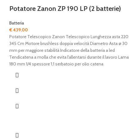
Potatore Zanon ZP 190 LP (2 batterie)
Batteria
€
439,00
Potatore Telescopico Zanon Telescopico Lunghezza asta 220
345 Cm Motore brushless doppia velocità Diametro Asta ø 30
mm per maggiore stabilità Indicatore della batteria a led
Tendicatena a molla che evita l'allentarsi durante il lavoro Lama
180 mm 1/4 spessore 1,1 serbatoio per olio catena