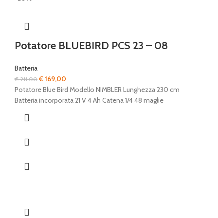
Potatore BLUEBIRD PCS 23 – 08
Batteria
Il
Il
€
169,00
€
211,00
prezzo
prezzo
Potatore Blue Bird Modello NIMBLER Lunghezza 230 cm
originale
attuale
Batteria incorporata 21 V 4 Ah Catena 1/4 48 maglie
era:
è:
€ 211,00.
€ 169,00.