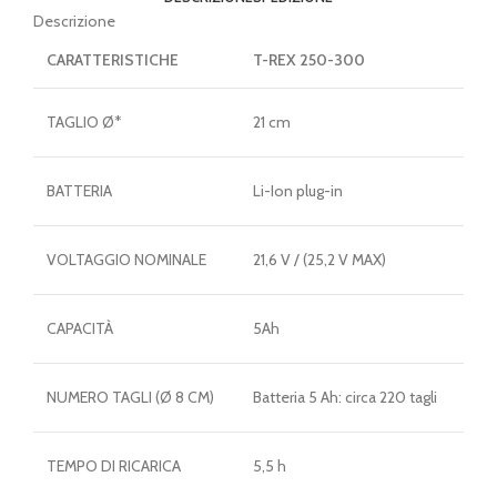
Descrizione
CARATTERISTICHE
T-REX 250-300
TAGLIO Ø*
21 cm
BATTERIA
Li-Ion plug-in
VOLTAGGIO NOMINALE
21,6 V / (25,2 V MAX)
CAPACITÀ
5Ah
NUMERO TAGLI (Ø 8 CM)
Batteria 5 Ah: circa 220 tagli
TEMPO DI RICARICA
5,5 h