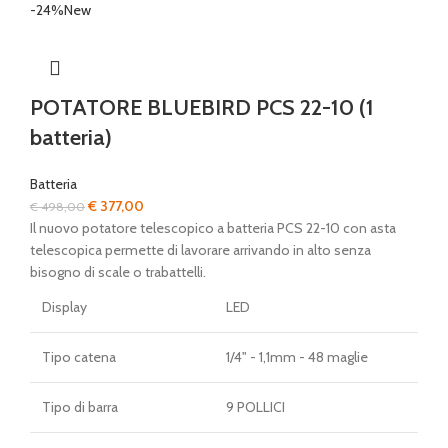
-24%
New
POTATORE BLUEBIRD PCS 22-10 (1
batteria)
Batteria
Il
Il
€
377,00
€
498,00
prezzo
prezzo
Il nuovo potatore telescopico a batteria PCS 22-10 con asta
originale
attuale
telescopica permette di lavorare arrivando in alto senza
era:
è:
bisogno di scale o trabattelli.
€ 498,00.
€ 377,00.
Display
LED
Tipo catena
1/4" - 1,1mm - 48 maglie
Tipo di barra
9 POLLICI