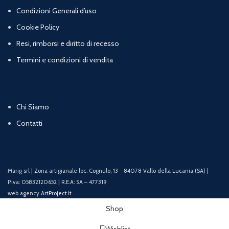
Condizioni Generali d’uso
Cookie Policy
Resi, rimborsi e diritto di recesso
Termini e condizioni di vendita
Chi Siamo
Contatti
Marig srl | Zona artigianale loc. Cognulo, 13 - 84078 Vallo della Lucania (SA) |
P.iva: 05832120652 | R.E.A: SA – 477319
web agency
ArtProject.it
Shop