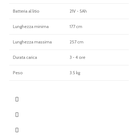
Batteria al litio
21V - 5Ah
Lunghezza minima
177 cm
Lunghezza massima
257 cm
Durata carica
3 - 4 ore
Peso
3.5 kg