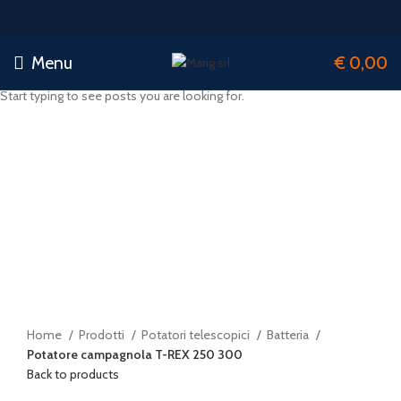
Menu
€
0,00
Start typing to see posts you are looking for.
Sold out
Click to enlarge
Home
Prodotti
Potatori telescopici
Batteria
Potatore campagnola T-REX 250 300
Back to products