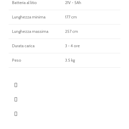
Batteria al litio
21V - 5Ah
Lunghezza minima
177 cm
Lunghezza massima
257 cm
Durata carica
3 - 4 ore
Peso
3.5 kg