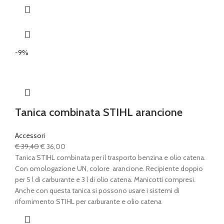
-9%
Tanica combinata STIHL arancione
Accessori
Il
Il
€
39,40
€
36,00
prezzo
prezzo
Tanica STIHL combinata per il trasporto benzina e olio catena.
originale
attuale
Con omologazione UN, colore arancione. Recipiente doppio
era:
è:
per 5 l di carburante e 3 l di olio catena. Manicotti compresi.
€ 39,40.
€ 36,00.
Anche con questa tanica si possono usare i sistemi di
rifornimento STIHL per carburante e olio catena