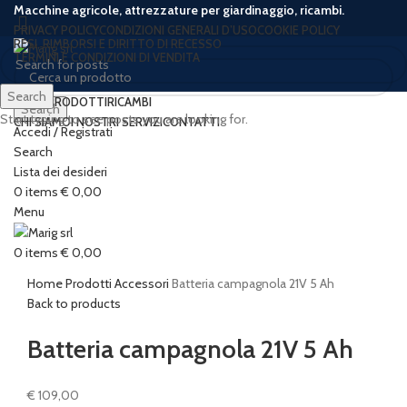
Macchine agricole, attrezzature per giardinaggio, ricambi.
PRIVACY POLICY
CONDIZIONI GENERALI D’USO
COOKIE POLICY
RESI, RIMBORSI E DIRITTO DI RECESSO
TERMINI E CONDIZIONI DI VENDITA
Search
HOME
PRODOTTI
RICAMBI
Search
Start typing to see posts you are looking for.
CHI SIAMO
I NOSTRI SERVIZI
CONTATTI
Accedi / Registrati
Search
Lista dei desideri
0
items
€
0,00
Click to enlarge
Menu
0
items
€
0,00
Home
Prodotti
Accessori
Batteria campagnola 21V 5 Ah
Back to products
Batteria campagnola 21V 5 Ah
€
109,00