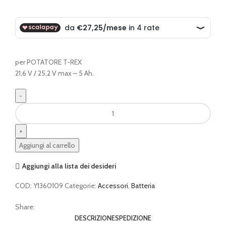
per POTATORE T-REX
21,6 V / 25,2 V max – 5 Ah.
Batteria
campagnola
21V
5
Aggiungi al carrello
Ah
quantità
Aggiungi alla lista dei desideri
COD:
Y1360109
Categorie:
Accessori
,
Batteria
Share:
DESCRIZIONE
SPEDIZIONE