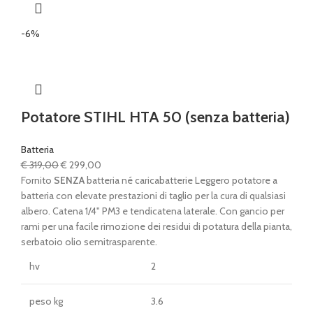
-6%
Potatore STIHL HTA 50 (senza batteria)
Batteria
Il
Il
€
319,00
€
299,00
prezzo
prezzo
Fornito
SENZA
batteria né caricabatterie Leggero potatore a
originale
attuale
batteria con elevate prestazioni di taglio per la cura di qualsiasi
era:
è:
albero. Catena 1/4" PM3 e tendicatena laterale. Con gancio per
€ 319,00.
€ 299,00.
rami per una facile rimozione dei residui di potatura della pianta,
serbatoio olio semitrasparente.
hv
2
peso kg
3.6