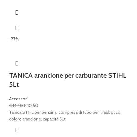
-27%
TANICA arancione per carburante STIHL
5Lt
Accessori
Il
Il
€
14,40
€
10,50
prezzo
prezzo
Tanica STIHL per benzina, compresa di tubo per il rabbocco.
originale
attuale
colore arancione. capacità 5Lt
era:
è:
€ 14,40.
€ 10,50.