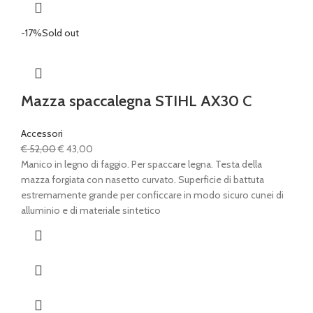
-17%
Sold out
Mazza spaccalegna STIHL AX30 C
Accessori
Il
Il
€
52,00
€
43,00
prezzo
prezzo
Manico in legno di faggio. Per spaccare legna. Testa della
originale
attuale
mazza forgiata con nasetto curvato. Superficie di battuta
era:
è:
estremamente grande per conficcare in modo sicuro cunei di
€ 52,00.
€ 43,00.
alluminio e di materiale sintetico