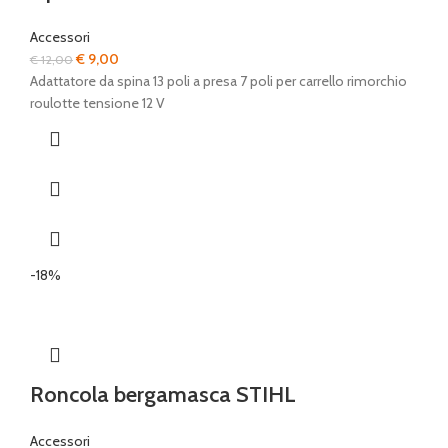
Accessori
Il
Il
€
9,00
€
12,00
prezzo
prezzo
Adattatore da spina 13 poli a presa 7 poli per carrello rimorchio
originale
attuale
roulotte tensione 12 V
era:
è:
€ 12,00.
€ 9,00.
-18%
Roncola bergamasca STIHL
Accessori