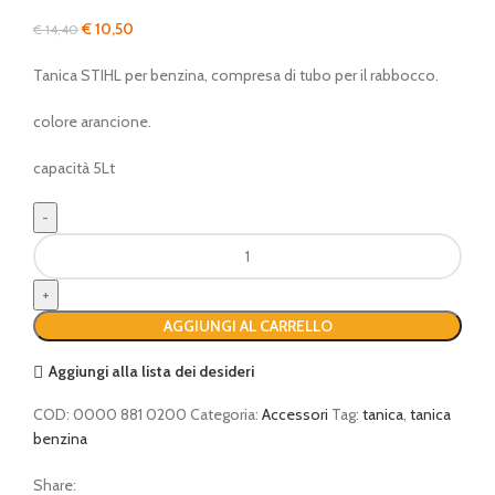
Il
Il
€
10,50
€
14,40
prezzo
prezzo
Tanica STIHL per benzina, compresa di tubo per il rabbocco.
originale
attuale
era:
è:
colore arancione.
€ 14,40.
€ 10,50.
capacità 5Lt
TANICA
arancione
per
carburante
AGGIUNGI AL CARRELLO
STIHL
5Lt
Aggiungi alla lista dei desideri
quantità
COD:
0000 881 0200
Categoria:
Accessori
Tag:
tanica
,
tanica
benzina
Share: