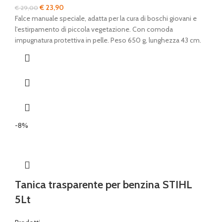
Il
Il
€
23,90
€
29,00
prezzo
prezzo
Falce manuale speciale, adatta per la cura di boschi giovani e
originale
attuale
l'estirpamento di piccola vegetazione. Con comoda
era:
è:
impugnatura protettiva in pelle. Peso 650 g, lunghezza 43 cm.
€ 29,00.
€ 23,90.
-8%
Tanica trasparente per benzina STIHL
5Lt