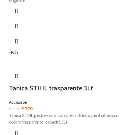
originale
-16%
Tanica STIHL trasparente 3Lt
Accessori
Il
Il
€
7,70
€
9,20
prezzo
prezzo
Tanica STIHL per benzina, compresa di tubo per il rabbocco.
originale
attuale
colore trasparente. capacità 3Lt
era:
è: