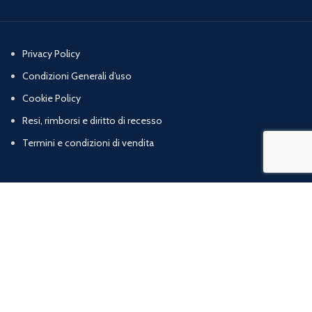
Privacy Policy
Condizioni Generali d’uso
Cookie Policy
Resi, rimborsi e diritto di recesso
Termini e condizioni di vendita
Chi Siamo
Contatti
Marig srl | Zona artigianale loc. Cognulo, 13 - 84078 Vallo della Lucania (SA) |
P.iva: 05832120652 | R.E.A: SA – 477319