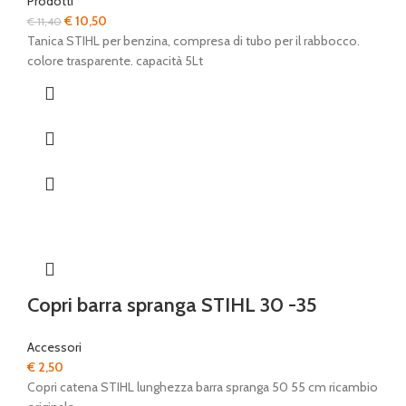
Prodotti
Il
Il
€
10,50
€
11,40
prezzo
prezzo
Tanica STIHL per benzina, compresa di tubo per il rabbocco.
originale
attuale
colore trasparente. capacità 5Lt
era:
è:
€ 11,40.
€ 10,50.
Copri barra spranga STIHL 30 -35
Accessori
€
2,50
Copri catena STIHL lunghezza barra spranga 50 55 cm ricambio