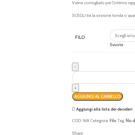
Viene consigliato per l’ottimo rap
€ 60,00
SCEGLI tra la sezione tonda o qua
FILO
Svuota
Filo
decespugliatore
quantità
AGGIUNGI AL CARRELLO
Aggiungi alla lista dei desideri
COD:
N/A
Categoria:
Filo
Tag:
filo 
Share: