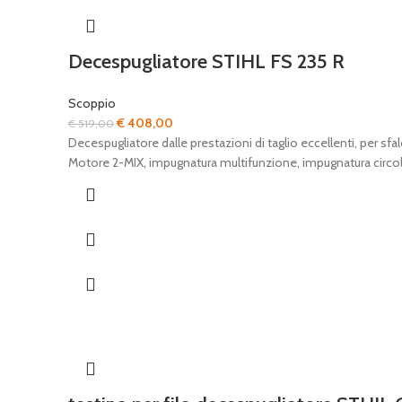
Decespugliatore STIHL FS 235 R
Scoppio
Il
Il
€
408,00
€
519,00
prezzo
prezzo
Decespugliatore dalle prestazioni di taglio eccellenti, per sfa
originale
attuale
Motore 2-MIX, impugnatura multifunzione, impugnatura circol
era:
è:
€ 519,00.
€ 408,00.