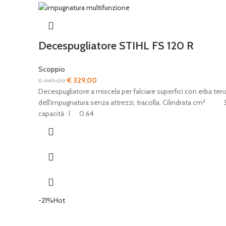
Decespugliatore STIHL FS 120 R
Scoppio
Il
Il
€
329,00
€
449,00
prezzo
prezzo
Decespugliatore a miscela per falciare superfici con erba te
originale
attuale
dell'impugnatura senza attrezzi, tracolla. Cilindrata c
era:
è:
capacità l 0.64
€ 449,00.
€ 329,00.
-21%
Hot