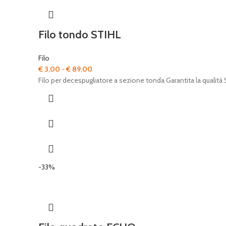
Filo tondo STIHL
Filo
Fascia
€
3,00
-
€
89,00
di
Filo per decespugliatore a sezione tonda Garantita la qualità
prezzo:
da
€ 3,00
a
€ 89,00
-33%