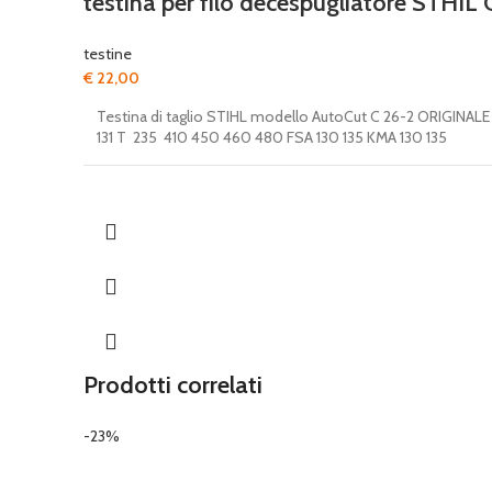
testina per filo decespugliatore STHIL 
testine
€
22,00
Testina di taglio STIHL modello AutoCut C 26-2 ORIGINALE Ba
131 T 235 410 450 460 480 FSA 130 135 KMA 130 135
Prodotti correlati
-23%