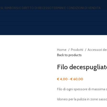
ESI, RIMBORSI E DIRITTO DI RECESSO
TERMINI E CONDIZIONI DI VENDITA
Home
Prodotti
Accessori de
Back to products
Filo decespugliat
Fascia
€
4,00
-
€
60,00
di
Filo di ogni spessore di massima 
prezzo:
da
Idoneo per la pulizia in zone sass
€ 4,00
a