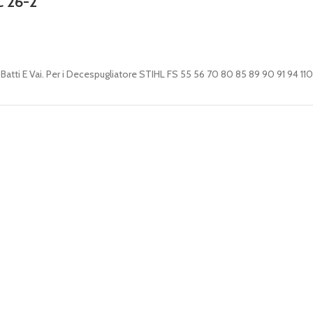
C 26-2
tti E Vai. Per i Decespugliatore STIHL FS 55 56 70 80 85 89 90 91 94 110 