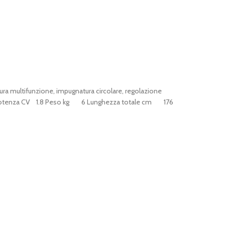
ura multifunzione, impugnatura circolare, regolazione
1.3 Potenza CV 1.8 Peso kg 6 Lunghezza totale cm 176