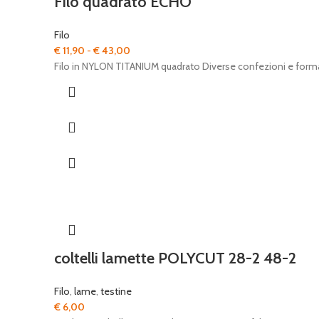
Filo quadrato ECHO
Filo
Fascia
€
11,90
-
€
43,00
di
Filo in NYLON TITANIUM quadrato Diverse confezioni e form
prezzo:
da
€ 11,90
a
€ 43,00
coltelli lamette POLYCUT 28-2 48-2
Filo
,
lame
,
testine
€
6,00