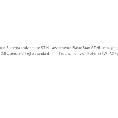
nace. Sistema antivibrante STIHL, avviamento ElastoStart STIHL, impugnat
m³ 30.8 Utensile di taglio standard Testina filo nylon Potenza kW 