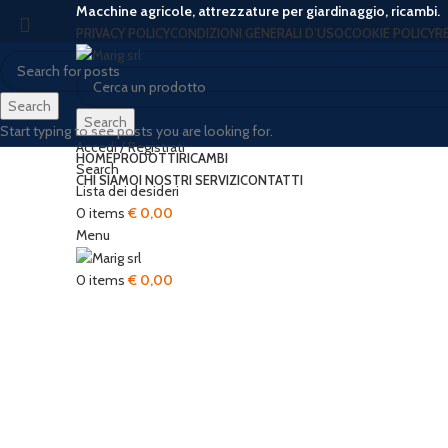
Macchine agricole, attrezzature per giardinaggio, ricambi.
PRIVACY POLICY
CONDIZIONI GENERALI D’USO
COOKIE POLICY
R
Search
Search
Start typing to see posts you are looking for.
Accedi / Registrati
HOME
PRODOTTI
RICAMBI
Search
CHI SIAMO
I NOSTRI SERVIZI
CONTATTI
Lista dei desideri
-34%
Hot
0
items
€
0,00
Menu
Click to enlarge
0
items
€
0,00