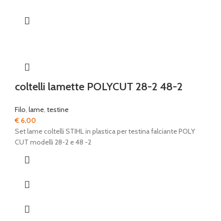
coltelli lamette POLYCUT 28-2 48-2
Filo
,
lame
,
testine
€
6,00
Set lame coltelli STIHL in plastica per testina falciante POLY
CUT modelli 28-2 e 48 -2