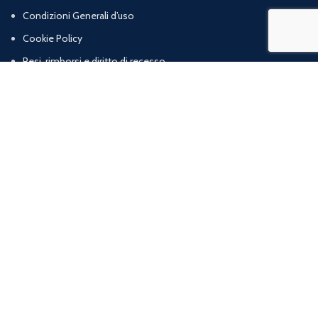
Condizioni Generali d’uso
Cookie Policy
Resi, rimborsi e diritto di recesso
Termini e condizioni di vendita
Chi Siamo
Contatti
Marig srl | Zona artigianale loc. Cognulo, 13 - 84078 Vallo della Lucania (SA) |
P.iva: 05832120652 | R.E.A: SA – 477319
web agency
ArtProject.it
Shop
Wishlist
0
items
Cart