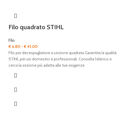
Filo quadrato STIHL
Filo
Fascia
€
6,80
-
€
41,00
di
Filo per decespugliatore a sezione quadrata Garantita la qualità
prezzo:
STIHL per usi domestici e professionali. Consulta l’elenco e
da
cerca la sezione più adatta alle tue esigenze
€ 6,80
a
€ 41,00