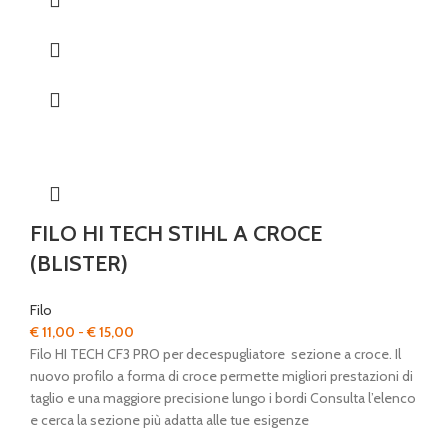
da
€ 11,90
a
€ 43,00
FILO HI TECH STIHL A CROCE
(BLISTER)
Filo
Fascia
€
11,00
-
€
15,00
di
Filo HI TECH CF3 PRO per decespugliatore sezione a croce. Il
prezzo:
nuovo profilo a forma di croce permette migliori prestazioni di
da
taglio e una maggiore precisione lungo i bordi Consulta l’elenco
€ 11,00
e cerca la sezione più adatta alle tue esigenze
a