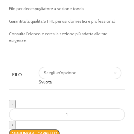
di
Filo per decespugliatore a sezione tonda
prezzo:
da
Garantita la qualità STIHL per usi domestici e professionali
€ 3,00
a
Consulta l’elenco e cerca la sezione più adatta alle tue
€ 89,00
esigenze.
FILO
Svuota
Filo
tondo
STIHL
quantità
AGGIUNGI AL CARRELLO