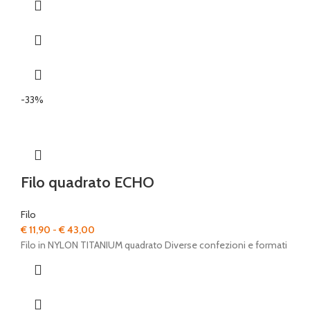
€ 15,00
-33%
Filo quadrato ECHO
Filo
Fascia
€
11,90
-
€
43,00
di
Filo in NYLON TITANIUM quadrato Diverse confezioni e formati
prezzo:
da
€ 11,90
a