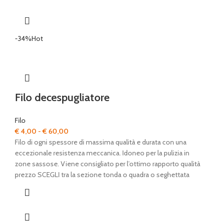
€ 43,00
-34%
Hot
Filo decespugliatore
Filo
Fascia
€
4,00
-
€
60,00
di
Filo di ogni spessore di massima qualità e durata con una
prezzo:
eccezionale resistenza meccanica. Idoneo per la pulizia in
da
zone sassose. Viene consigliato per l’ottimo rapporto qualità
€ 4,00
prezzo SCEGLI tra la sezione tonda o quadra o seghettata
a
€ 60,00