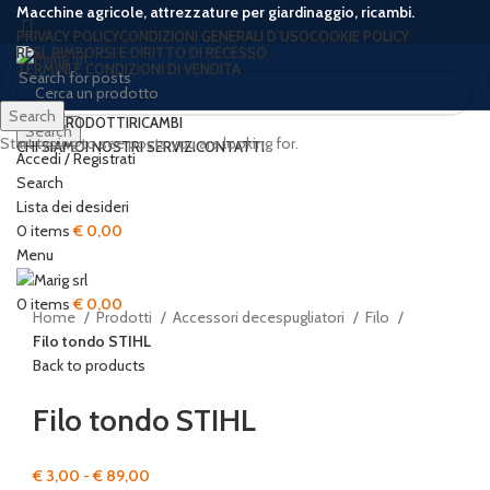
Macchine agricole, attrezzature per giardinaggio, ricambi.
PRIVACY POLICY
CONDIZIONI GENERALI D’USO
COOKIE POLICY
RESI, RIMBORSI E DIRITTO DI RECESSO
TERMINI E CONDIZIONI DI VENDITA
Search
HOME
PRODOTTI
RICAMBI
Search
Start typing to see posts you are looking for.
CHI SIAMO
I NOSTRI SERVIZI
CONTATTI
Accedi / Registrati
-23%
Search
Lista dei desideri
0
items
€
0,00
Click to enlarge
Menu
0
items
€
0,00
Home
Prodotti
Accessori decespugliatori
Filo
Filo tondo STIHL
Back to products
Filo tondo STIHL
Fascia
€
3,00
-
€
89,00