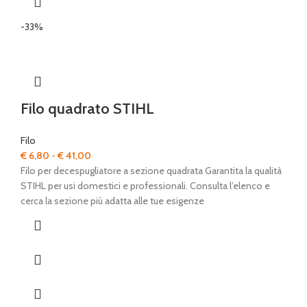
-33%
Filo quadrato STIHL
Filo
Fascia
€
6,80
-
€
41,00
di
Filo per decespugliatore a sezione quadrata Garantita la qualità
prezzo:
STIHL per usi domestici e professionali. Consulta l’elenco e
da
cerca la sezione più adatta alle tue esigenze
€ 6,80
a
€ 41,00