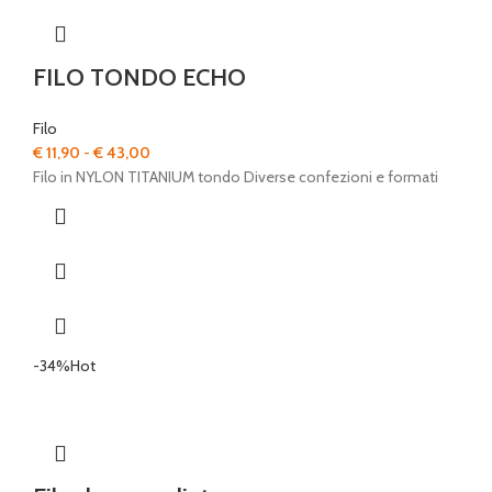
FILO TONDO ECHO
Filo
Fascia
€
11,90
-
€
43,00
di
Filo in NYLON TITANIUM tondo Diverse confezioni e formati
prezzo:
da
€ 11,90
a
€ 43,00
-34%
Hot