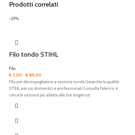
Prodotti correlati
-23%
Filo tondo STIHL
Filo
Fascia
€
3,00
-
€
89,00
di
Filo per decespugliatore a sezione tonda Garantita la qualità
prezzo:
STIHL per usi domestici e professionali Consulta l'elenco e
da
cerca la sezione più adatta alle tue esigenze.
€ 3,00
a
€ 89,00