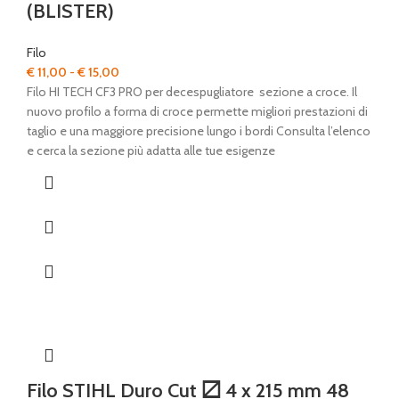
(BLISTER)
Filo
Fascia
€
11,00
-
€
15,00
di
Filo HI TECH CF3 PRO per decespugliatore sezione a croce. Il
prezzo:
nuovo profilo a forma di croce permette migliori prestazioni di
da
taglio e una maggiore precisione lungo i bordi Consulta l’elenco
€ 11,00
e cerca la sezione più adatta alle tue esigenze
a
€ 15,00
Filo STIHL Duro Cut 〼 4 x 215 mm 48