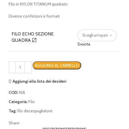
Filo in NYLON TITANIUM quadrato
prezzo:
da
Diverse confezioni e formati
€ 11,90
a
€ 43,00
FILO ECHO SEZIONE
QUADRA 〼
Svuota
AGGIUNGI AL CARRELLO
Aggiungi alla lista dei desideri
COD:
N/A
Categoria:
Filo
Tag:
filo decespugliatore
Share: