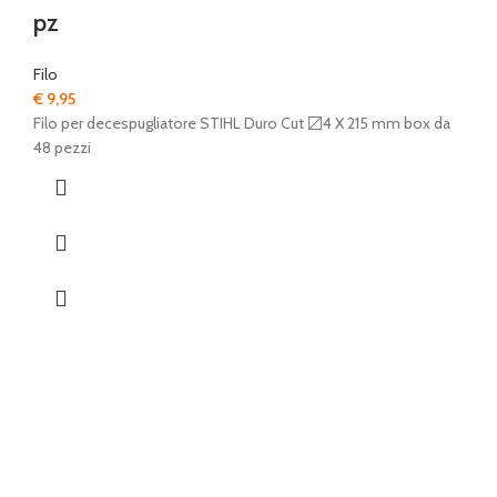
pz
Filo
€
9,95
Filo per decespugliatore STIHL Duro Cut 〼4 X 215 mm box da
48 pezzi