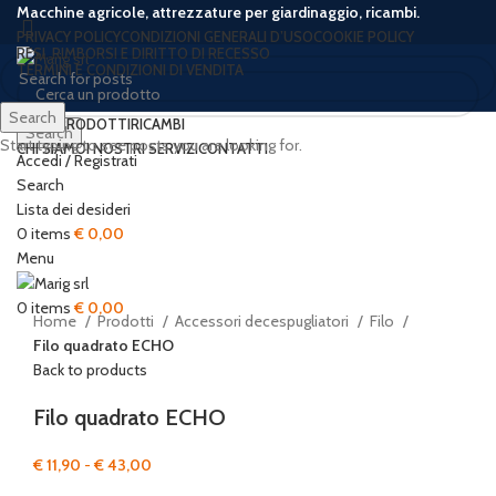
Macchine agricole, attrezzature per giardinaggio, ricambi.
PRIVACY POLICY
CONDIZIONI GENERALI D’USO
COOKIE POLICY
RESI, RIMBORSI E DIRITTO DI RECESSO
TERMINI E CONDIZIONI DI VENDITA
Search
HOME
PRODOTTI
RICAMBI
Search
Start typing to see posts you are looking for.
CHI SIAMO
I NOSTRI SERVIZI
CONTATTI
Accedi / Registrati
-33%
Search
Lista dei desideri
0
items
€
0,00
Click to enlarge
Menu
0
items
€
0,00
Home
Prodotti
Accessori decespugliatori
Filo
Filo quadrato ECHO
Back to products
Filo quadrato ECHO
Fascia
€
11,90
-
€
43,00
di