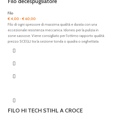
Filo decespugliatore
Filo
Fascia
€
4,00
-
€
60,00
di
Filo di ogni spessore di massima qualità e durata con una
prezzo:
eccezionale resistenza meccanica. Idoneo per la pulizia in
da
zone sassose. Viene consigliato per l’ottimo rapporto qualità
€ 4,00
prezzo SCEGLI tra la sezione tonda o quadra o seghettata
a
€ 60,00
FILO HI TECH STIHL A CROCE