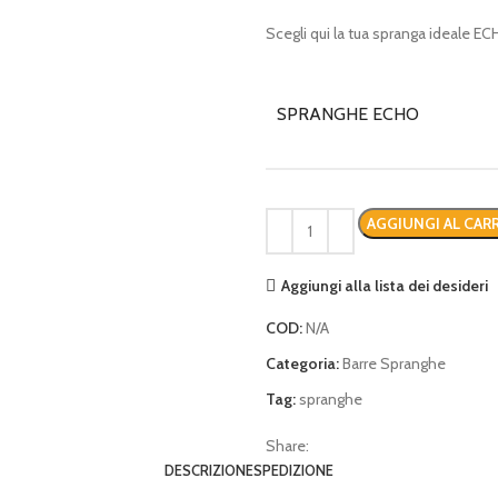
€ 19,90
Scegli qui la tua spranga ideale E
a
€ 65,00
SPRANGHE ECHO
AGGIUNGI AL CAR
Aggiungi alla lista dei desideri
COD:
N/A
Categoria:
Barre Spranghe
Tag:
spranghe
Share:
DESCRIZIONE
SPEDIZIONE