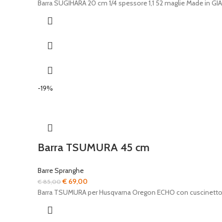
Barra SUGIHARA 20 cm 1/4 spessore 1,1 52 maglie Made in G
-19%
Barra TSUMURA 45 cm
Barre Spranghe
Il
Il
€
69,00
€
85,00
prezzo
prezzo
Barra TSUMURA per Husqvarna Oregon ECHO con cuscinetto 
originale
attuale
era:
è: