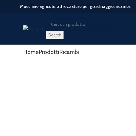
Macchine agricole, attrezzature per giardinaggio, ricambi.
Search
Search
Start typing to see posts you are looking for.
Home
Prodotti
Ricambi
-31%
Click to enlarge