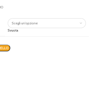
CHO
Svuota
RELLO