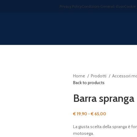
Privacy Policy
Condizioni Generali d’uso
Cookie 
Home
Prodotti
Accessori m
Back to products
Barra sprang
Fascia
€
19,90
-
€
65,00
di
La giusta scelta della spranga è f
prezzo:
motosega.
da