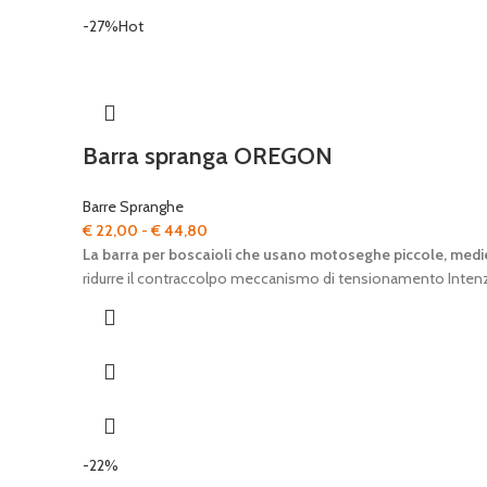
-27%
Hot
Barra spranga OREGON
Barre Spranghe
Fascia
€
22,00
-
€
44,80
di
La barra per boscaioli che usano motoseghe piccole, medi
prezzo:
ridurre il contraccolpo meccanismo di tensionamento Intenz®
da
€ 22,00
a
€ 44,80
-22%