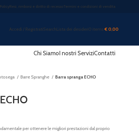
Policy
Resi, rimborsi e diritto di recesso
Termini e condizioni di vendita
Accedi / Registrati
Search
Lista dei desideri
0
items
€
0,00
Chi Siamo
I nostri Servizi
Contatti
otosega
Barre Spranghe
Barra spranga ECHO
a ECHO
ondamentale per ottenere le migliori prestazioni dal proprio