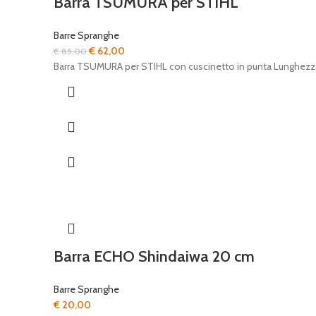
Barra TSUMURA per STIHL
Barre Spranghe
Il
Il
€
62,00
€
85,00
prezzo
prezzo
Barra TSUMURA per STIHL con cuscinetto in punta Lunghez
originale
attuale
era:
è:
€ 85,00.
€ 62,00.
Barra ECHO Shindaiwa 20 cm
Barre Spranghe
€
20,00