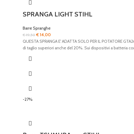
SPRANGA LIGHT STIHL
Barre Spranghe
Il
Il
€
14,00
€
19,50
prezzo
prezzo
QUESTA SPRANGA E' ADATTA SOLO PER IL POTATORE GTA26 STIHL
originale
attuale
di taglio superiori anche del 20%. Sui dispositivi a batteria c
era:
è:
€ 19,50.
€ 14,00.
-27%