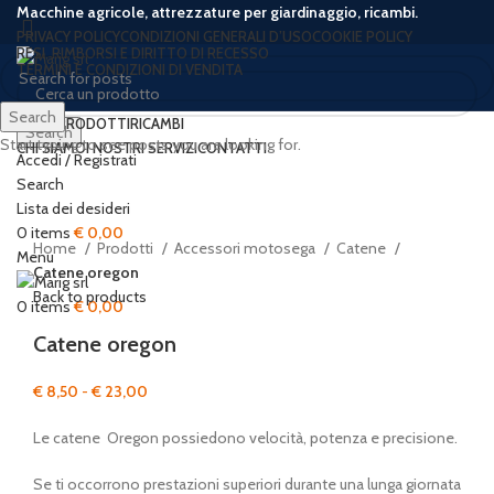
Macchine agricole, attrezzature per giardinaggio, ricambi.
PRIVACY POLICY
CONDIZIONI GENERALI D’USO
COOKIE POLICY
RESI, RIMBORSI E DIRITTO DI RECESSO
TERMINI E CONDIZIONI DI VENDITA
Search
HOME
PRODOTTI
RICAMBI
Search
Start typing to see posts you are looking for.
CHI SIAMO
I NOSTRI SERVIZI
CONTATTI
Accedi / Registrati
-43%
Hot
Search
Lista dei desideri
Click to enlarge
0
items
€
0,00
Home
Prodotti
Accessori motosega
Catene
Menu
Catene oregon
Back to products
0
items
€
0,00
Catene oregon
Fascia
€
8,50
-
€
23,00
di
Le catene Oregon possiedono velocità, potenza e precisione.
prezzo:
da
Se ti occorrono prestazioni superiori durante una lunga giornata
€ 8,50