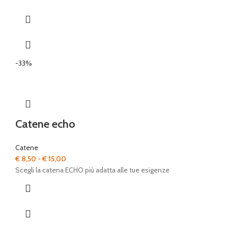
-33%
Catene echo
Catene
Fascia
€
8,50
-
€
15,00
di
Scegli la catena ECHO più adatta alle tue esigenze
prezzo:
da
€ 8,50
a
€ 15,00