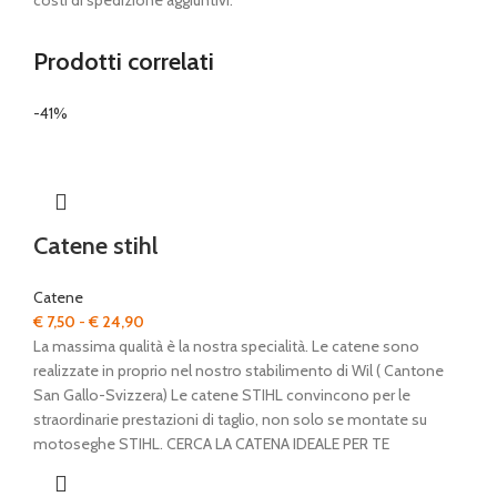
costi di spedizione aggiuntivi.
Prodotti correlati
-41%
Catene stihl
Catene
Fascia
€
7,50
-
€
24,90
di
La massima qualità è la nostra specialità. Le catene sono
prezzo:
realizzate in proprio nel nostro stabilimento di Wil ( Cantone
da
San Gallo-Svizzera) Le catene STIHL convincono per le
€ 7,50
straordinarie prestazioni di taglio, non solo se montate su
a
motoseghe STIHL. CERCA LA CATENA IDEALE PER TE
€ 24,90