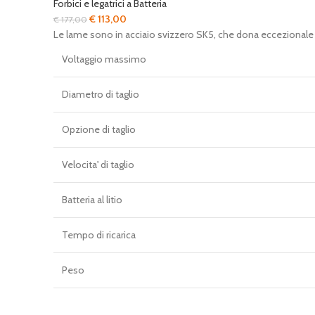
Forbici e legatrici a Batteria
Il
Il
€
113,00
€
177,00
prezzo
prezzo
Le lame sono in acciaio svizzero SK5, che dona eccezionale for
originale
attuale
Voltaggio massimo
era:
è:
€ 177,00.
€ 113,00.
Diametro di taglio
Opzione di taglio
Velocita' di taglio
Batteria al litio
Tempo di ricarica
Peso