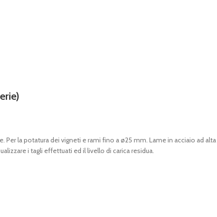
erie)
re. Per la potatura dei vigneti e rami fino a ø25 mm. Lame in acciaio ad alt
izzare i tagli effettuati ed il livello di carica residua.