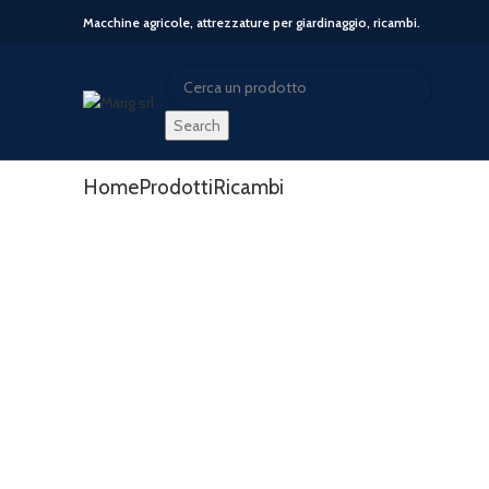
Macchine agricole, attrezzature per giardinaggio, ricambi.
Search
Search
Start typing to see posts you are looking for.
Home
Prodotti
Ricambi
-26%
Sold out
Hot
New
Click to enlarge