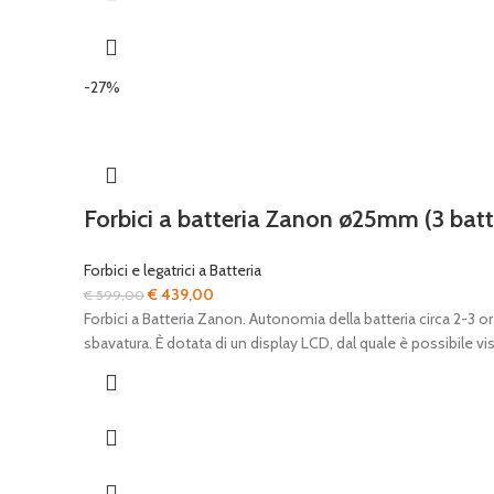
-27%
Forbici a batteria Zanon ø25mm (3 batt
Forbici e legatrici a Batteria
Il
Il
€
439,00
€
599,00
prezzo
prezzo
Forbici a Batteria Zanon. Autonomia della batteria circa 2-3 o
originale
attuale
sbavatura. È dotata di un display LCD, dal quale è possibile visual
era:
è:
€ 599,00.
€ 439,00.