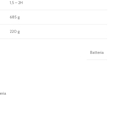
1,5 – 2H
685 g
220 g
Batteria
eria