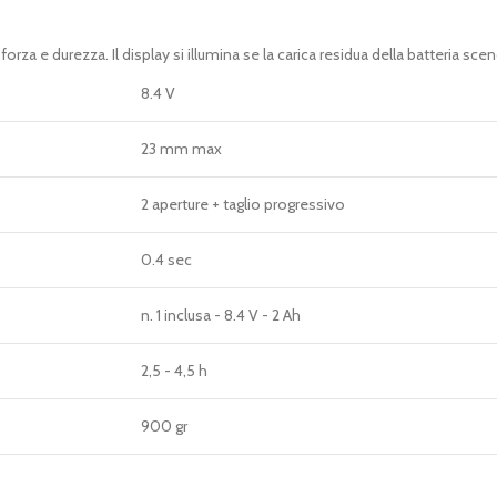
za e durezza. Il display si illumina se la carica residua della batteria sce
8.4 V
23 mm max
2 aperture + taglio progressivo
0.4 sec
n. 1 inclusa - 8.4 V - 2 Ah
2,5 - 4,5 h
900 gr