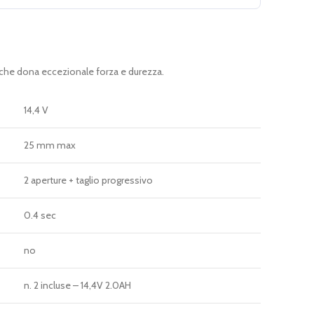
che dona eccezionale forza e durezza.
14,4 V
25 mm max
2 aperture + taglio progressivo
0.4 sec
no
n. 2 incluse – 14,4V 2.0AH