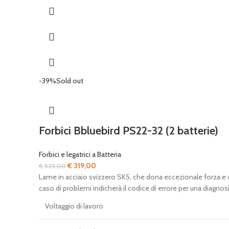
-39%
Sold out
Forbici Bbluebird PS22-32 (2 batterie)
Forbici e legatrici a Batteria
Il
Il
€
319,00
€
525,00
prezzo
prezzo
Lame in acciaio svizzero SK5, che dona eccezionale forza e dure
originale
attuale
caso di problemi indicherà il codice di errore per una diagnosi
era:
è:
Voltaggio di lavoro
€ 525,00.
€ 319,00.