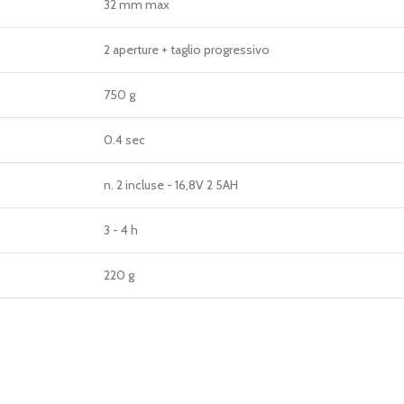
32 mm max
2 aperture + taglio progressivo
750 g
0.4 sec
n. 2 incluse - 16,8V 2 5AH
3 - 4 h
220 g