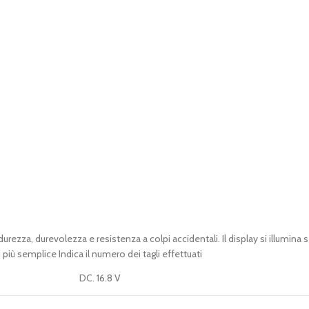
zza, durevolezza e resistenza a colpi accidentali. Il display si illumina se
 più semplice Indica il numero dei tagli effettuati
DC. 16.8 V