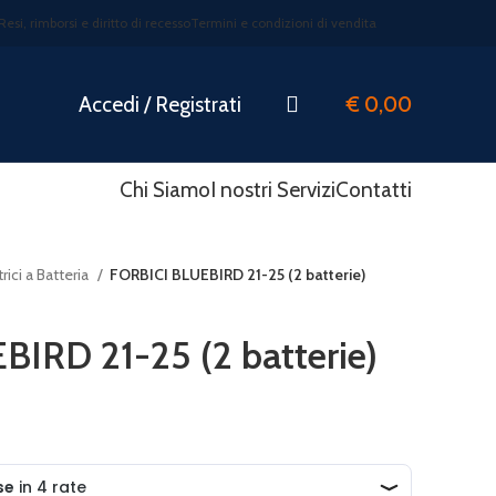
Resi, rimborsi e diritto di recesso
Termini e condizioni di vendita
Accedi / Registrati
€
0,00
Chi Siamo
I nostri Servizi
Contatti
trici a Batteria
FORBICI BLUEBIRD 21-25 (2 batterie)
IRD 21-25 (2 batterie)