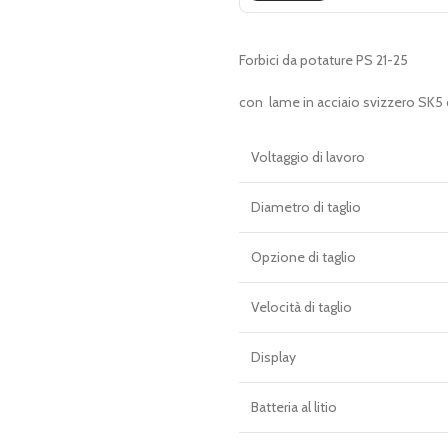
€ 229,00.
€ 169,00.
Forbici da potature PS 21-25
con lame in acciaio svizzero SK5 
Voltaggio di lavoro
Diametro di taglio
Opzione di taglio
Velocità di taglio
Display
Batteria al litio