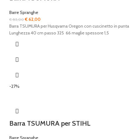
Barre Spranghe
Il
Il
€
62,00
€
85,00
prezzo
prezzo
Barra TSUMURA per Husqvarna Oregon con cuscinetto in punta
originale
attuale
Lunghezza 40 cm passo 325 66 maglie spessore 1,5
era:
è:
€ 85,00.
€ 62,00.
-27%
Barra TSUMURA per STIHL
Barre Spranghe