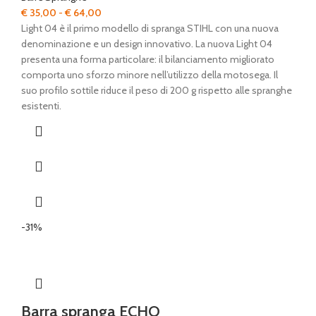
Fascia
€
35,00
-
€
64,00
di
Light 04 è il primo modello di spranga STIHL con una nuova
prezzo:
denominazione e un design innovativo. La nuova Light 04
da
presenta una forma particolare: il bilanciamento migliorato
€ 35,00
comporta uno sforzo minore nell’utilizzo della motosega. Il
a
suo profilo sottile riduce il peso di 200 g rispetto alle spranghe
€ 64,00
esistenti.
-31%
Barra spranga ECHO