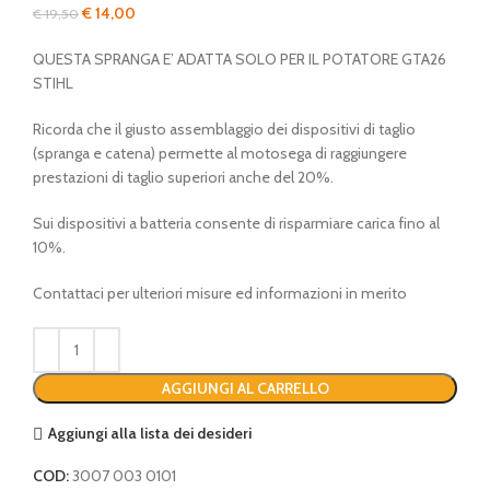
Il
Il
€
14,00
€
19,50
prezzo
prezzo
QUESTA SPRANGA E’ ADATTA SOLO PER IL POTATORE GTA26
originale
attuale
STIHL
era:
è:
€ 19,50.
€ 14,00.
Ricorda che il giusto assemblaggio dei dispositivi di taglio
(spranga e catena) permette al motosega di raggiungere
prestazioni di taglio superiori anche del 20%.
Sui dispositivi a batteria consente di risparmiare carica fino al
10%.
Contattaci per ulteriori misure ed informazioni in merito
AGGIUNGI AL CARRELLO
Aggiungi alla lista dei desideri
COD:
3007 003 0101