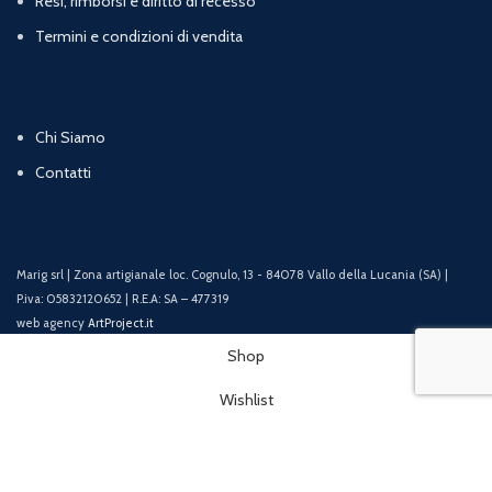
Resi, rimborsi e diritto di recesso
Termini e condizioni di vendita
Chi Siamo
Contatti
Marig srl | Zona artigianale loc. Cognulo, 13 - 84078 Vallo della Lucania (SA) |
P.iva: 05832120652 | R.E.A: SA – 477319
web agency
ArtProject.it
Shop
Wishlist
Cart
My account