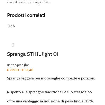
costi di spedizione aggiuntivi.
Prodotti correlati
-22%
Spranga STIHL light 01
Barre Spranghe
Fascia
€
29,00
-
€
39,40
di
Spranga leggera per motoseghe compatte e potatori.
prezzo:
da
€ 29,00
Rispetto alle spranghe tradizionali dello stesso tipo
a
€ 39,40
offre una vantaggiosa riduzione di peso fino al 25%.