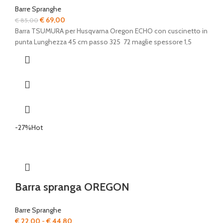
Barre Spranghe
Il
Il
€
69,00
€
85,00
prezzo
prezzo
Barra TSUMURA per Husqvarna Oregon ECHO con cuscinetto in
originale
attuale
punta Lunghezza 45 cm passo 325 72 maglie spessore 1,5
era:
è:
€ 85,00.
€ 69,00.
-27%
Hot
Barra spranga OREGON
Barre Spranghe
Fascia
€
22,00
-
€
44,80