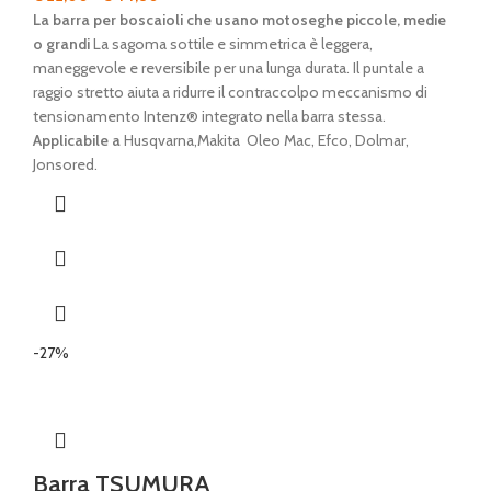
di
La barra per boscaioli che usano motoseghe piccole, medie
prezzo:
o grandi
La sagoma sottile e simmetrica è leggera,
da
maneggevole e reversibile per una lunga durata. Il puntale a
€ 22,00
raggio stretto aiuta a ridurre il contraccolpo meccanismo di
a
tensionamento Intenz® integrato nella barra stessa.
€ 44,80
Applicabile a
Husqvarna,Makita Oleo Mac, Efco, Dolmar,
Jonsored.
-27%
Barra TSUMURA