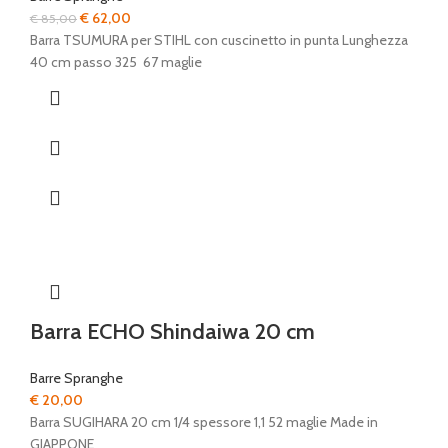
Il
Il
€
62,00
€
85,00
prezzo
prezzo
Barra TSUMURA per STIHL con cuscinetto in punta Lunghezza
originale
attuale
40 cm passo 325 67 maglie
era:
è:
€ 85,00.
€ 62,00.
Barra ECHO Shindaiwa 20 cm
Barre Spranghe
€
20,00
Barra SUGIHARA 20 cm 1/4 spessore 1,1 52 maglie Made in
GIAPPONE