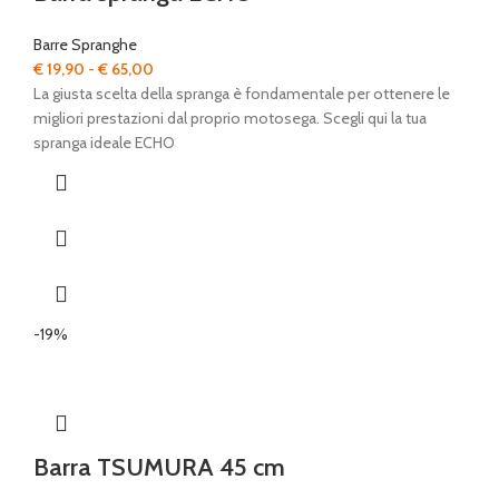
Barre Spranghe
Fascia
€
19,90
-
€
65,00
di
La giusta scelta della spranga è fondamentale per ottenere le
prezzo:
migliori prestazioni dal proprio motosega. Scegli qui la tua
da
spranga ideale ECHO
€ 19,90
a
€ 65,00
-19%
Barra TSUMURA 45 cm