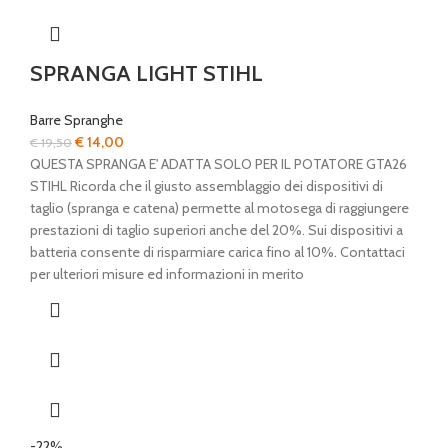
SPRANGA LIGHT STIHL
Barre Spranghe
Il
Il
€
14,00
€
19,50
prezzo
prezzo
QUESTA SPRANGA E' ADATTA SOLO PER IL POTATORE GTA26
originale
attuale
STIHL Ricorda che il giusto assemblaggio dei dispositivi di
era:
è:
taglio (spranga e catena) permette al motosega di raggiungere
€ 19,50.
€ 14,00.
prestazioni di taglio superiori anche del 20%. Sui dispositivi a
batteria consente di risparmiare carica fino al 10%. Contattaci
per ulteriori misure ed informazioni in merito
-22%