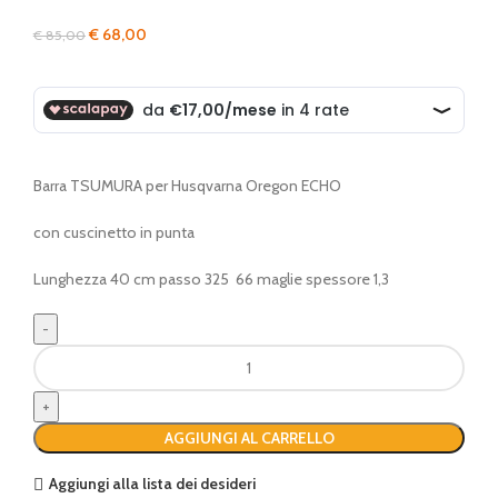
Il
Il
€
68,00
€
85,00
prezzo
prezzo
originale
attuale
era:
è:
€ 85,00.
€ 68,00.
Barra TSUMURA per Husqvarna Oregon ECHO
con cuscinetto in punta
Lunghezza 40 cm passo 325 66 maglie spessore 1,3
Barra
TSUMURA
40
cm
AGGIUNGI AL CARRELLO
quantità
Aggiungi alla lista dei desideri