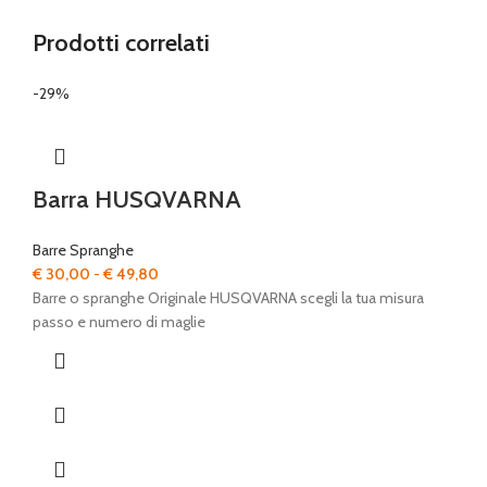
Prodotti correlati
-29%
Barra HUSQVARNA
Barre Spranghe
Fascia
€
30,00
-
€
49,80
di
Barre o spranghe Originale HUSQVARNA scegli la tua misura
prezzo:
passo e numero di maglie
da
€ 30,00
a
€ 49,80