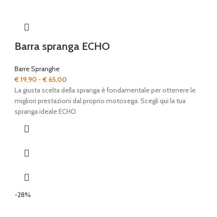
Barra spranga ECHO
Barre Spranghe
Fascia
€
19,90
-
€
65,00
di
La giusta scelta della spranga è fondamentale per ottenere le
prezzo:
migliori prestazioni dal proprio motosega. Scegli qui la tua
da
spranga ideale ECHO
€ 19,90
a
€ 65,00
-28%