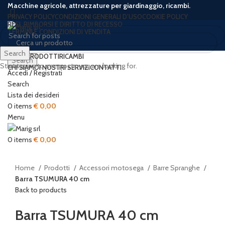
Macchine agricole, attrezzature per giardinaggio, ricambi.
PRIVACY POLICY
CONDIZIONI GENERALI D’USO
COOKIE POLICY
RESI, RIMBORSI E DIRITTO DI RECESSO
TERMINI E CONDIZIONI DI VENDITA
Search
HOME
PRODOTTI
RICAMBI
Search
Start typing to see posts you are looking for.
CHI SIAMO
I NOSTRI SERVIZI
CONTATTI
Accedi / Registrati
-20%
Search
Lista dei desideri
0
items
€
0,00
Menu
Click to enlarge
0
items
€
0,00
Home
Prodotti
Accessori motosega
Barre Spranghe
Barra TSUMURA 40 cm
Back to products
Barra TSUMURA 40 cm