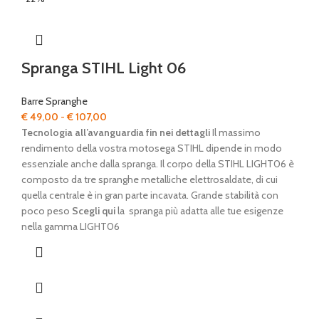
Spranga STIHL Light 06
Barre Spranghe
Fascia
€
49,00
-
€
107,00
di
Tecnologia all’avanguardia fin nei dettagli
Il massimo
prezzo:
rendimento della vostra motosega STIHL dipende in modo
da
essenziale anche dalla spranga. Il corpo della STIHL LIGHT06 è
€ 49,00
composto da tre spranghe metalliche elettrosaldate, di cui
a
quella centrale è in gran parte incavata. Grande stabilità con
€ 107,00
poco peso
Scegli qui
la spranga più adatta alle tue esigenze
nella gamma LIGHT06