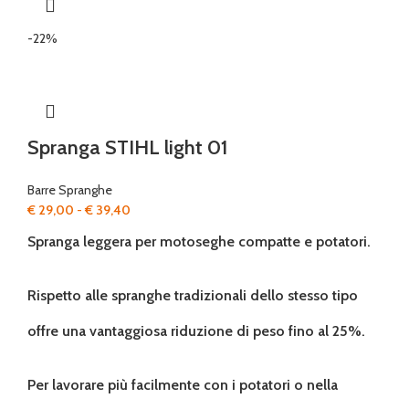
-22%
Spranga STIHL light 01
Barre Spranghe
Fascia
€
29,00
-
€
39,40
di
Spranga leggera per motoseghe compatte e potatori.
prezzo:
da
€ 29,00
Rispetto alle spranghe tradizionali dello stesso tipo
a
€ 39,40
offre una vantaggiosa riduzione di peso fino al 25%.
Per lavorare più facilmente con i potatori o nella