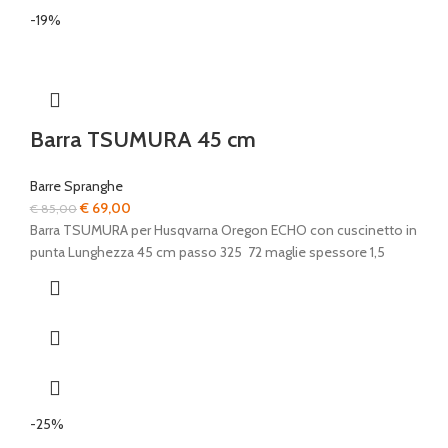
-19%
Barra TSUMURA 45 cm
Barre Spranghe
Il
Il
€
69,00
€
85,00
prezzo
prezzo
Barra TSUMURA per Husqvarna Oregon ECHO con cuscinetto in
originale
attuale
punta Lunghezza 45 cm passo 325 72 maglie spessore 1,5
era:
è:
€ 85,00.
€ 69,00.
-25%