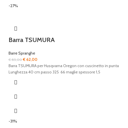
-27%
Barra TSUMURA
Barre Spranghe
Il
Il
€
62,00
€
85,00
prezzo
prezzo
Barra TSUMURA per Husqvarna Oregon con cuscinetto in punta
originale
attuale
Lunghezza 40 cm passo 325 66 maglie spessore 1,5
era:
è:
€ 85,00.
€ 62,00.
-31%