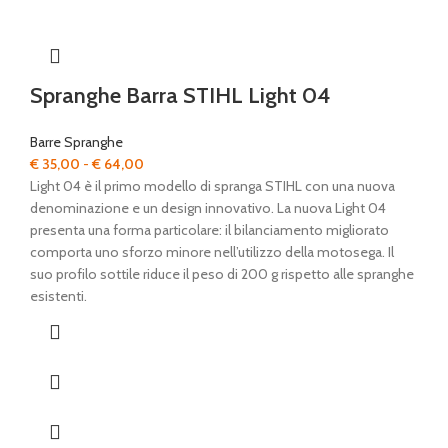
Spranghe Barra STIHL Light 04
Barre Spranghe
Fascia
€
35,00
-
€
64,00
di
Light 04 è il primo modello di spranga STIHL con una nuova
prezzo:
denominazione e un design innovativo. La nuova Light 04
da
presenta una forma particolare: il bilanciamento migliorato
€ 35,00
comporta uno sforzo minore nell’utilizzo della motosega. Il
a
suo profilo sottile riduce il peso di 200 g rispetto alle spranghe
€ 64,00
esistenti.