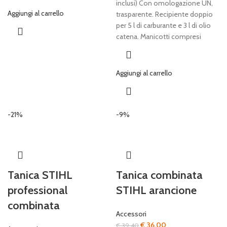
inclusi) Con omologazione UN,
Aggiungi al carrello
trasparente. Recipiente doppio
per 5 l di carburante e 3 l di olio
catena. Manicotti compresi
Aggiungi al carrello
-21%
-9%
Tanica STIHL
Tanica combinata
professional
STIHL arancione
combinata
Accessori
Il
Il
€
36,00
€
39,40