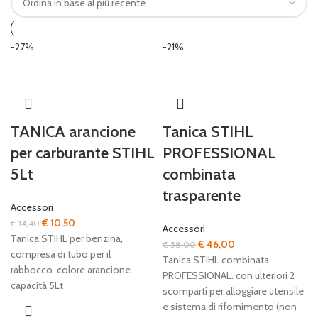
-27%
-21%
TANICA arancione
Tanica STIHL
per carburante STIHL
PROFESSIONAL
5Lt
combinata
trasparente
Accessori
Il
Il
€
10,50
€
14,40
Accessori
prezzo
prezzo
Tanica STIHL per benzina,
Il
Il
€
46,00
€
58,00
originale
attuale
compresa di tubo per il
prezzo
prezzo
Tanica STIHL combinata
era:
è:
rabbocco. colore arancione.
originale
attuale
PROFESSIONAL. con ulteriori 2
€ 14,40.
€ 10,50.
capacità 5Lt
era:
è:
scomparti per alloggiare utensile
€ 58,00.
€ 46,00.
e sistema di rifornimento (non