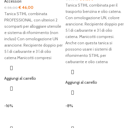
Accessori
prezzo
prezzo
Tanica STIHL combinata per il
Il
Il
€
46,00
€
58,00
originale
attuale
trasporto benzina e olio catena.
prezzo
prezzo
Tanica STIHL combinata
era:
è:
Con omologazione UN, colore
originale
attuale
PROFESSIONAL. con ulteriori 2
€ 39,40.
€ 36,00.
arancione. Recipiente doppio per
era:
è:
scomparti per alloggiare utensile
5 l di carburante e 3 l di olio
€ 58,00.
€ 46,00.
e sistema di rifornimento (non
catena. Manicotti compresi.
inclusi) Con omologazione UN
Anche con questa tanica si
arancione. Recipiente doppio per
possono usare i sistemi di
5 l di carburante e 3 l di olio
rifornimento STIHL per
catena Manicotti compresi
carburante e olio catena
Aggiungi al carrello
Aggiungi al carrello
-16%
-8%