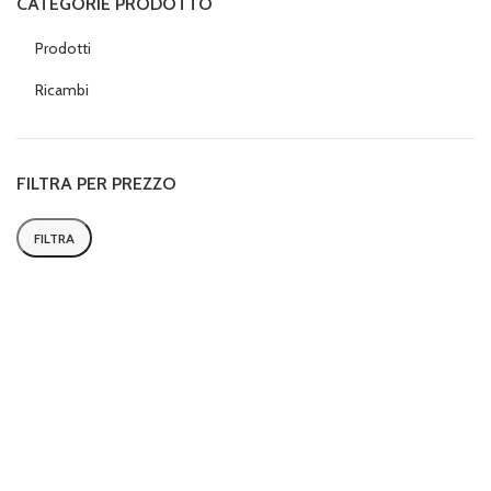
CATEGORIE PRODOTTO
Prodotti
Ricambi
FILTRA PER PREZZO
FILTRA
Prezzo
Prezzo
Min
Max