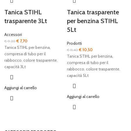
Tanica STIHL
Tanica trasparente
trasparente 3Lt
per benzina STIHL
5Lt
Accessori
Il
Il
€
7,70
€
9,20
Prodotti
prezzo
prezzo
Tanica STIHL per benzina,
Il
Il
€
10,50
€
11,40
originale
attuale
compresa di tubo per il
prezzo
prezzo
Tanica STIHL per benzina,
era:
è:
rabbocco. colore trasparente.
originale
attuale
compresa di tubo per il
€ 9,20.
€ 7,70.
capacità 3Lt
era:
è:
rabbocco. colore trasparente.
€ 11,40.
€ 10,50.
capacità 5Lt
Aggiungi al carrello
Aggiungi al carrello