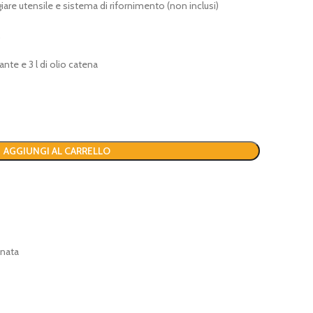
giare utensile e sistema di rifornimento (non inclusi)
.
ante e 3 l di olio catena
AGGIUNGI AL CARRELLO
inata