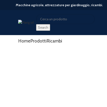
Macchine agricole, attrezzature per giardinaggio, ricambi.
Search
Search
Start typing to see posts you are looking for.
Home
Prodotti
Ricambi
-21%
Click to enlarge