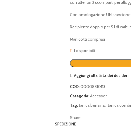
con ulteriori 2 scomparti per allog
€ 58,00.
€ 46,00.
Con omologazione UN arancione
Recipiente doppio per 5 l di carbur
Manicotti compresi
1 disponibili
Aggiungi alla lista dei desideri
COD:
00008810113
Categoria:
Accessori
Tag:
tanica benzina
,
tanica comb
Share:
SPEDIZIONE