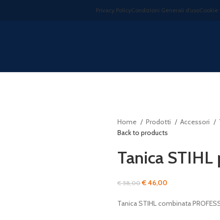
Privacy Policy
Condizioni Generali d’uso
Cookie 
Home
Prodotti
Accessori
Back to products
Tanica STIHL 
Il
Il
€
46,00
€
58,00
prezzo
prezzo
Tanica STIHL combinata PROFES
originale
attuale
era:
è: