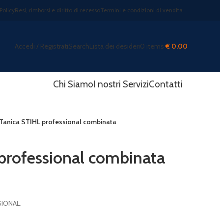
Policy
Resi, rimborsi e diritto di recesso
Termini e condizioni di vendita
Accedi / Registrati
Search
Lista dei desideri
0
items
€
0,00
Chi Siamo
I nostri Servizi
Contatti
Tanica STIHL professional combinata
professional combinata
SIONAL.