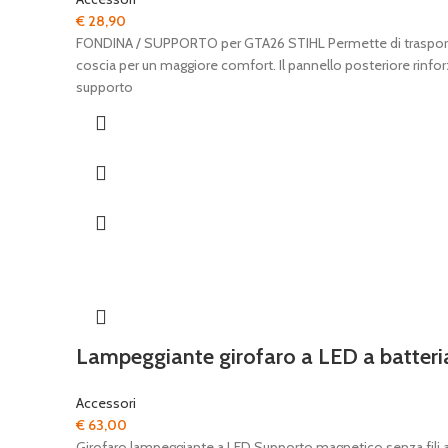
€
28,90
FONDINA / SUPPORTO per GTA26 STIHL Permette di trasportare G
coscia per un maggiore comfort. Il pannello posteriore rinforz
supporto
Lampeggiante girofaro a LED a batteri
Accessori
€
63,00
Girofaro lampeggiante a LED Supporto magnetico senza fili a