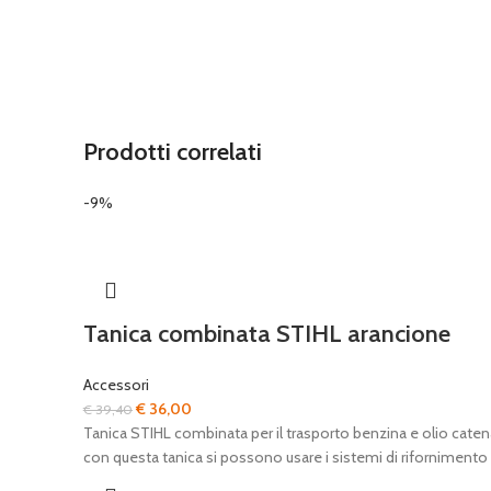
Prodotti correlati
-9%
Tanica combinata STIHL arancione
Accessori
Il
Il
€
36,00
€
39,40
prezzo
prezzo
Tanica STIHL combinata per il trasporto benzina e olio caten
originale
attuale
con questa tanica si possono usare i sistemi di rifornimento
era:
è: