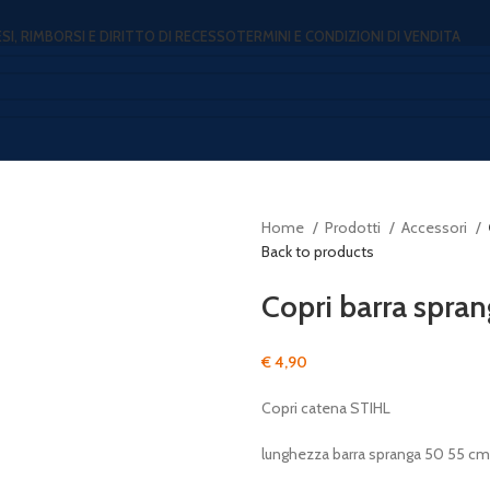
ESI, RIMBORSI E DIRITTO DI RECESSO
TERMINI E CONDIZIONI DI VENDITA
Home
Prodotti
Accessori
Back to products
Copri barra spra
€
4,90
Copri catena STIHL
lunghezza barra spranga 50 55 cm