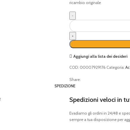
ricambio originale
Copri
barra
spranga
STIHL
50
-
Aggiungi alla lista dei desideri
55
quantità
COD:
00007929176
Categoria:
Ac
Share:
SPEDIZIONE
Spedizioni veloci in tu
Evadiamo gli ordini in 24/48 e spedia
sempre a tua disposizione per aggi