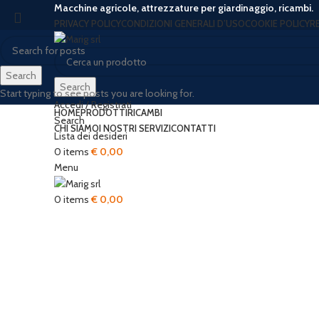
Macchine agricole, attrezzature per giardinaggio, ricambi.
PRIVACY POLICY
CONDIZIONI GENERALI D’USO
COOKIE POLICY
R
Search
Search
Start typing to see posts you are looking for.
Accedi / Registrati
HOME
PRODOTTI
RICAMBI
Search
CHI SIAMO
I NOSTRI SERVIZI
CONTATTI
Lista dei desideri
0
items
€
0,00
Menu
Click to enlarge
0
items
€
0,00