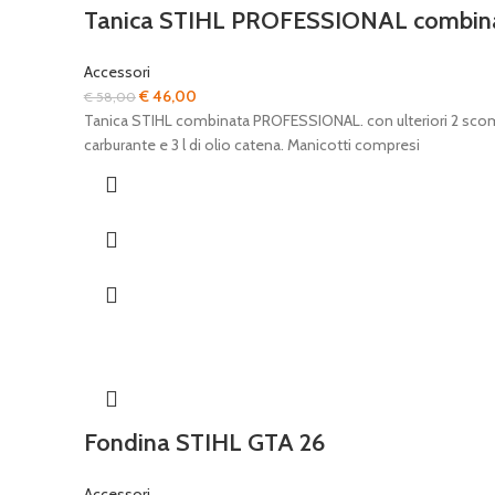
Tanica STIHL PROFESSIONAL combina
Accessori
Il
Il
€
46,00
€
58,00
prezzo
prezzo
Tanica STIHL combinata PROFESSIONAL. con ulteriori 2 scompa
originale
attuale
carburante e 3 l di olio catena. Manicotti compresi
era:
è:
€ 58,00.
€ 46,00.
Fondina STIHL GTA 26
Accessori