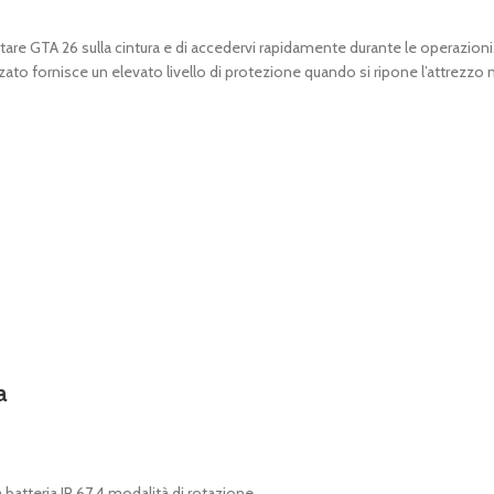
TA 26 sulla cintura e di accedervi rapidamente durante le operazioni. La
ato fornisce un elevato livello di protezione quando si ripone l’attrezzo 
a
 batteria IP 67 4 modalità di rotazione