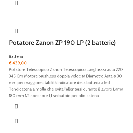
Potatore Zanon ZP 190 LP (2 batterie)
Batteria
€
439,00
Potatore Telescopico Zanon Telescopico Lunghezza asta 220
345 Cm Motore brushless doppia velocità Diametro Asta ø 30
mm per maggiore stabilità Indicatore della batteria a led
Tendicatena a molla che evita l'allentarsi durante il lavoro Lama
180 mm 1/4 spessore 1,1 serbatoio per olio catena