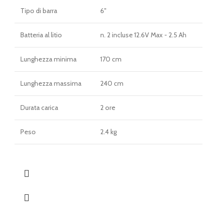
Tipo di barra
6"
Batteria al litio
n. 2 incluse 12.6V Max - 2.5 Ah
Lunghezza minima
170 cm
Lunghezza massima
240 cm
Durata carica
2 ore
Peso
2.4 kg