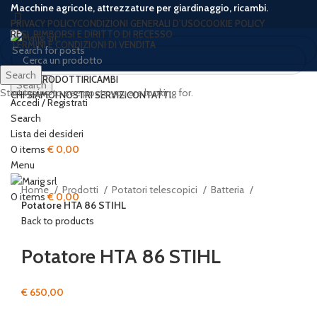
Macchine agricole, attrezzature per giardinaggio, ricambi.
PRIVACY POLICY
CONDIZIONI GENERALI D’USO
COOKIE POLICY
RESI, RIMBORSI E DIRITTO DI RECESSO
TERMINI E CONDIZIONI DI VENDITA
Search
HOME
PRODOTTI
RICAMBI
Search
Start typing to see posts you are looking for.
CHI SIAMO
I NOSTRI SERVIZI
CONTATTI
Accedi / Registrati
Search
Lista dei desideri
Click to enlarge
0
items
€
0,00
Menu
Home
Prodotti
Potatori telescopici
Batteria
0
items
€
0,00
Potatore HTA 86 STIHL
Back to products
Potatore HTA 86 STIHL
€
650,00