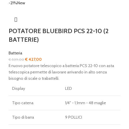
-21%
New
POTATORE BLUEBIRD PCS 22-10 (2
BATTERIE)
Batteria
Il
Il
€
427,00
€
539,00
prezzo
prezzo
Il nuovo potatore telescopico a batteria PCS 22-10 con asta
originale
attuale
telescopica permette di lavorare arrivando in alto senza
era:
è:
bisogno di scale o trabattelli.
€ 539,00.
€ 427,00.
Display
LED
Tipo catena
1/4" - 1,1mm - 48 maglie
Tipo di barra
9 POLLICI