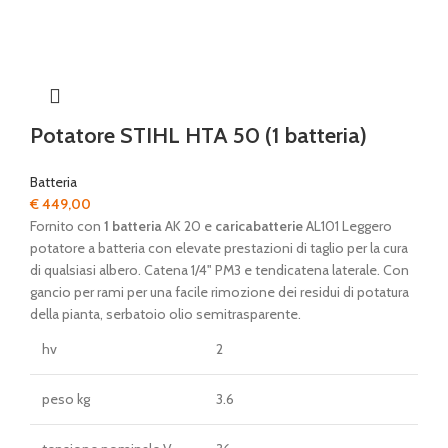
Potatore STIHL HTA 50 (1 batteria)
Batteria
€
449,00
Fornito con
1 batteria
AK 20 e
caricabatterie
AL101 Leggero
potatore a batteria con elevate prestazioni di taglio per la cura
di qualsiasi albero. Catena 1/4" PM3 e tendicatena laterale. Con
gancio per rami per una facile rimozione dei residui di potatura
della pianta, serbatoio olio semitrasparente.
hv
2
peso kg
3.6