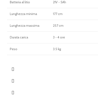
Batteria al litio
21V - 5Ah
Lunghezza minima
177 cm
Lunghezza massima
257 cm
Durata carica
3 - 4 ore
Peso
3.5 kg