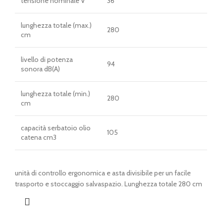
tensione nominale V
36
lunghezza totale (max.)
280
cm
livello di potenza
94
sonora dB(A)
lunghezza totale (min.)
280
cm
capacità serbatoio olio
105
catena cm3
unità di controllo ergonomica e asta divisibile per un facile
trasporto e stoccaggio salvaspazio. Lunghezza totale 280 cm