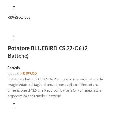
-33%
Sold out
Potatore BLUEBIRD CS 22-06 (2
Batterie)
Batteria
Il
Il
€
199,00
€
299,00
prezzo
prezzo
Potatore a batteria CS 22-06 Pompa olio manuale catena 34
originale
attuale
maglie Adatto al taglio di arbusti, cespugli, rami fino ad una
era:
è:
dimensione di 12.5 cm. Peso con batteria 1.4 kg Impugnatura
€ 299,00.
€ 199,00.
ergonomica antiscivolo 2 batterie