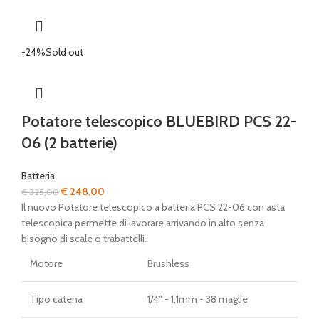
-24%
Sold out
Potatore telescopico BLUEBIRD PCS 22-
06 (2 batterie)
Batteria
Il
Il
€
248,00
€
325,00
prezzo
prezzo
Il nuovo Potatore telescopico a batteria PCS 22-06 con asta
originale
attuale
telescopica permette di lavorare arrivando in alto senza
era:
è:
bisogno di scale o trabattelli.
€ 325,00.
€ 248,00.
Motore
Brushless
Tipo catena
1/4" - 1,1mm - 38 maglie