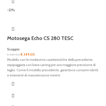
-22%
Motosega Echo CS 280 TESC
Scoppio
Il
Il
€
349,00
€
449,00
prezzo
prezzo
Modello con le medesime caratteristiche della precedente,
originale
attuale
equipaggiata con barra carving per una maggiore precisione di
era:
è:
taglio. Come il modello precedente, garantisce consumi ridotti
€ 449,00.
€ 349,00.
e interventi di manutenzione minimi