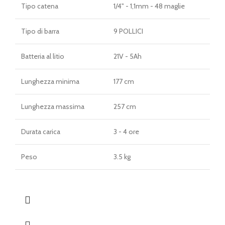
Tipo catena
1/4" - 1,1mm - 48 maglie
Tipo di barra
9 POLLICI
Batteria al litio
21V - 5Ah
Lunghezza minima
177 cm
Lunghezza massima
257 cm
Durata carica
3 - 4 ore
Peso
3.5 kg