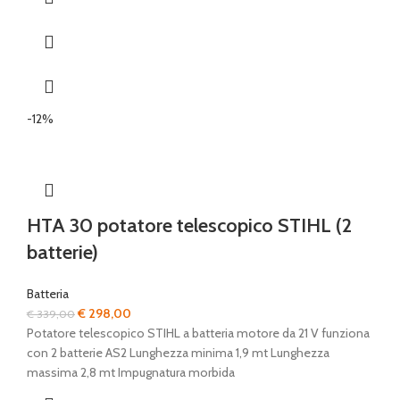
-12%
HTA 30 potatore telescopico STIHL (2
batterie)
Batteria
Il
Il
€
298,00
€
339,00
prezzo
prezzo
Potatore telescopico STIHL a batteria motore da 21 V funziona
originale
attuale
con 2 batterie AS2 Lunghezza minima 1,9 mt Lunghezza
era:
è:
massima 2,8 mt Impugnatura morbida
€ 339,00.
€ 298,00.