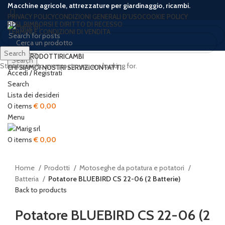
Macchine agricole, attrezzature per giardinaggio, ricambi.
PRIVACY POLICY
CONDIZIONI GENERALI D’USO
COOKIE POLICY
RESI, RIMBORSI E DIRITTO DI RECESSO
TERMINI E CONDIZIONI DI VENDITA
Search
HOME
PRODOTTI
RICAMBI
Search
Start typing to see posts you are looking for.
CHI SIAMO
I NOSTRI SERVIZI
CONTATTI
Accedi / Registrati
-33%
Sold out
Search
Lista dei desideri
0
items
€
0,00
Menu
Click to enlarge
0
items
€
0,00
Home
Prodotti
Motoseghe da potatura e potatori
Batteria
Potatore BLUEBIRD CS 22-06 (2 Batterie)
Back to products
Potatore BLUEBIRD CS 22-06 (2