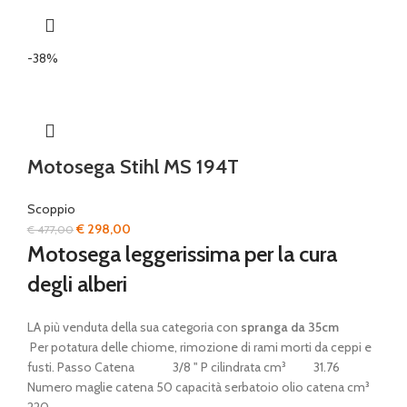
-38%
Motosega Stihl MS 194T
Scoppio
Il
Il
€
298,00
€
477,00
prezzo
prezzo
Motosega leggerissima per la cura
originale
attuale
degli alberi
era:
è:
€ 477,00.
€ 298,00.
LA più venduta della sua categoria con
spranga da 35cm
Per potatura delle chiome, rimozione di rami morti da ceppi e
fusti. Passo Catena 3/8 " P cilindrata cm³ 31.76
Numero maglie catena 50 capacità serbatoio olio catena cm³