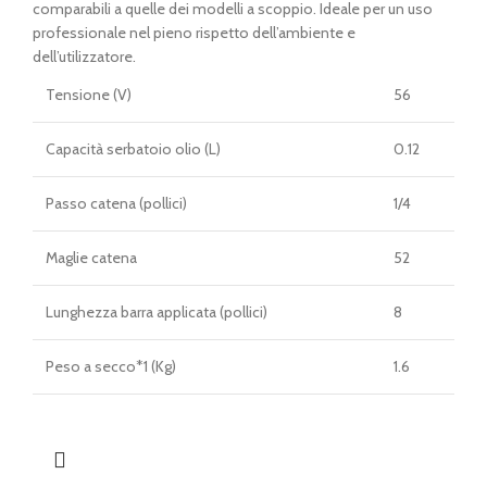
era:
è:
comparabili a quelle dei modelli a scoppio. Ideale per un uso
€ 551,00.
€ 485,00.
professionale nel pieno rispetto dell’ambiente e
dell’utilizzatore.
Tensione (V)
56
Capacità serbatoio olio (L)
0.12
Passo catena (pollici)
1/4
Maglie catena
52
Lunghezza barra applicata (pollici)
8
Peso a secco*1 (Kg)
1.6