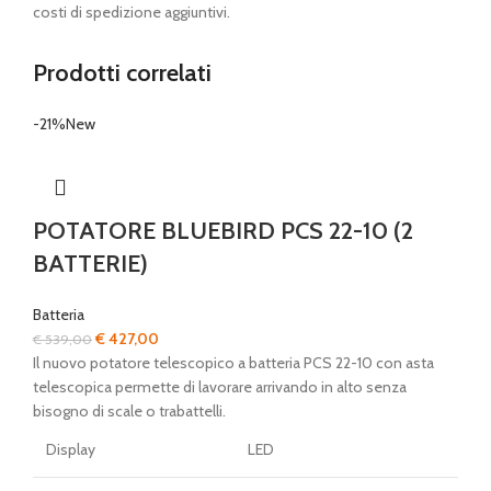
costi di spedizione aggiuntivi.
Prodotti correlati
-21%
New
POTATORE BLUEBIRD PCS 22-10 (2
BATTERIE)
Batteria
Il
Il
€
427,00
€
539,00
prezzo
prezzo
Il nuovo potatore telescopico a batteria PCS 22-10 con asta
originale
attuale
telescopica permette di lavorare arrivando in alto senza
era:
è:
bisogno di scale o trabattelli.
€ 539,00.
€ 427,00.
Display
LED