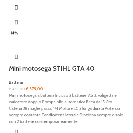
-14%
Mini motosega STIHL GTA 40
Batteria
Il
Il
€
379,00
€
439,00
prezzo
prezzo
Mini motosega a batteria Incluso 2 batterie AS 2, valigetta e
originale
attuale
caricatore doppio Pompa olio automatica Barra da 15 Cm
era:
è:
Catena 38 maglie passo 1/4 Motore EC a lunga durata Potenza
€ 439,00.
€ 379,00.
sempre costante Tendicatena laterale Funziona sempre e solo
con 2 batterie contemporaneamente