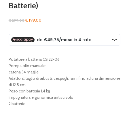
Batterie)
Il
Il
€
199,00
€
299,00
prezzo
prezzo
originale
attuale
era:
è:
€ 299,00.
€ 199,00.
Potatore a batteria CS 22-06
Pompa olio manuale
catena 34 maglie
Adatto al taglio di arbusti, cespugli, rami fino ad una dimensione
di 12.5 cm.
Peso con batteria 1.4 kg
Impugnatura ergonomica antiscivolo
2 batterie