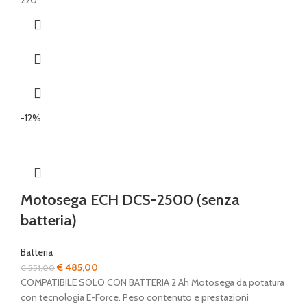
220
-12%
Motosega ECH DCS-2500 (senza
batteria)
Batteria
Il
Il
€
485,00
€
551,00
prezzo
prezzo
COMPATIBILE SOLO CON BATTERIA 2 Ah Motosega da potatura
originale
attuale
con tecnologia E-Force. Peso contenuto e prestazioni