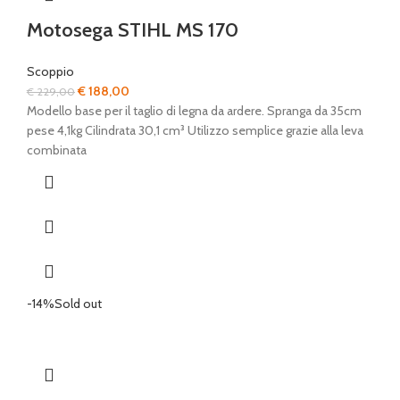
Motosega STIHL MS 170
Scoppio
Il
Il
€
188,00
€
229,00
prezzo
prezzo
Modello base per il taglio di legna da ardere. Spranga da 35cm
originale
attuale
pese 4,1kg Cilindrata 30,1 cm³ Utilizzo semplice grazie alla leva
era:
è:
combinata
€ 229,00.
€ 188,00.
-14%
Sold out