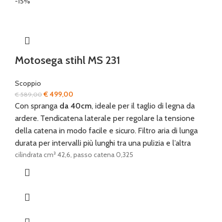
-15%
Motosega stihl MS 231
Scoppio
Il
Il
€
499,00
€
589,00
prezzo
prezzo
Con spranga
da 40cm
, ideale per il taglio di legna da
originale
attuale
ardere.
Tendicatena laterale per regolare la tensione
era:
è:
della catena in modo facile e sicuro.
Filtro aria di lunga
€ 589,00.
€ 499,00.
durata per intervalli più lunghi tra una pulizia e l’altra
cilindrata cm³ 42,6, passo catena 0,325