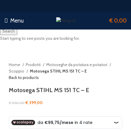
Menu
€
0,00
Search
Start typing to see posts you are looking for.
-26%
Click to enlarge
Home
Prodotti
Motoseghe da potatura e potatori
Scoppio
Motosega STIHL MS 151 TC – E
Back to products
Motosega STIHL MS 151 TC – E
Il
Il
€
399,00
€
536,00
prezzo
prezzo
originale
attuale
era:
è:
€ 536,00.
€ 399,00.