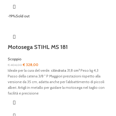
-19%
Sold out
Motosega STIHL MS 181
Scoppio
Il
Il
€
328,00
€
404,00
prezzo
prezzo
Ideale per la cura del verde.
cilindrata
31,8
cm³
Peso kg 4,3
originale
attuale
Passo della catena 3/8 " P Maggiori prestazioni rispetto alla
era:
è:
versione da 35 cm, adatta anche per l’abbattimento di piccoli
€ 404,00.
€ 328,00.
alberi. Artigli in metallo per guidare la motosega nel taglio con
facilità e precisione