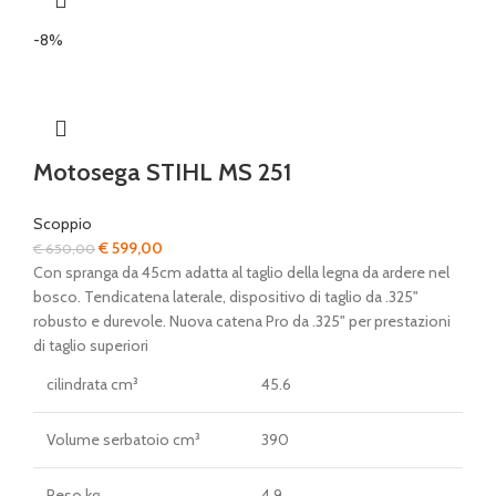
-8%
Motosega STIHL MS 251
Scoppio
Il
Il
€
599,00
€
650,00
prezzo
prezzo
Con spranga da 45cm adatta al taglio della legna da ardere nel
originale
attuale
bosco. Tendicatena laterale, dispositivo di taglio da .325"
era:
è:
robusto e durevole. Nuova catena Pro da .325" per prestazioni
€ 650,00.
€ 599,00.
di taglio superiori
cilindrata cm³
45.6
Volume serbatoio cm³
390
Peso kg
4.9