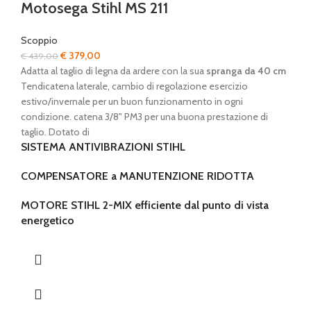
Motosega Stihl MS 211
Scoppio
Il
Il
€
379,00
€
439,00
prezzo
prezzo
Adatta al taglio di legna da ardere con la sua
spranga da 40 cm
originale
attuale
Tendicatena laterale, cambio di regolazione esercizio
era:
è:
estivo/invernale per un buon funzionamento in ogni
€ 439,00.
€ 379,00.
condizione. catena 3/8" PM3 per una buona prestazione di
taglio. Dotato di
SISTEMA ANTIVIBRAZIONI STIHL
COMPENSATORE a MANUTENZIONE RIDOTTA
MOTORE STIHL 2-MIX efficiente dal punto di vista
energetico