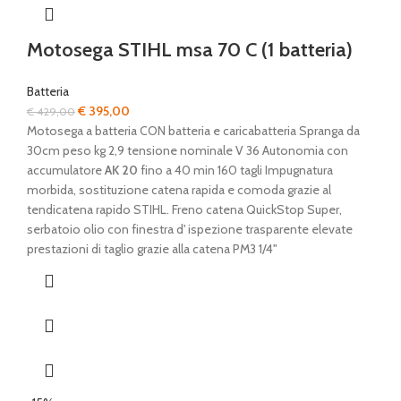
Motosega STIHL msa 70 C (1 batteria)
Batteria
Il
Il
€
395,00
€
429,00
prezzo
prezzo
Motosega a batteria CON batteria e caricabatteria Spranga da
originale
attuale
30cm peso kg 2,9 tensione nominale V 36 Autonomia con
era:
è:
accumulatore
AK 20
fino a 40 min 160 tagli Impugnatura
€ 429,00.
€ 395,00.
morbida, sostituzione catena rapida e comoda grazie al
tendicatena rapido STIHL. Freno catena QuickStop Super,
serbatoio olio con finestra d' ispezione trasparente elevate
prestazioni di taglio grazie alla catena PM3 1/4"