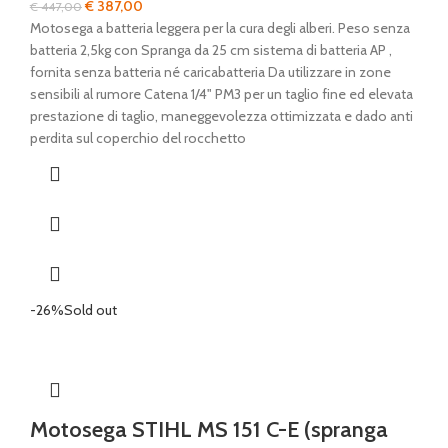
Il
Il
€
387,00
€
447,00
prezzo
prezzo
Motosega a batteria leggera per la cura degli alberi. Peso senza
originale
attuale
batteria 2,5kg con Spranga da 25 cm sistema di batteria AP ,
era:
è:
fornita senza batteria né caricabatteria Da utilizzare in zone
€ 447,00.
€ 387,00.
sensibili al rumore Catena 1/4" PM3 per un taglio fine ed elevata
prestazione di taglio, maneggevolezza ottimizzata e dado anti
perdita sul coperchio del rocchetto
-26%
Sold out
Motosega STIHL MS 151 C-E (spranga