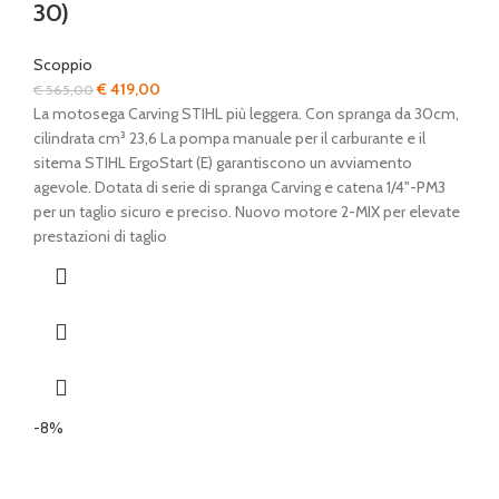
30)
Scoppio
Il
Il
€
419,00
€
565,00
prezzo
prezzo
La motosega Carving STIHL più leggera. Con spranga da 30cm,
originale
attuale
cilindrata cm³ 23,6 La pompa manuale per il carburante e il
era:
è:
sitema STIHL ErgoStart (E) garantiscono un avviamento
€ 565,00.
€ 419,00.
agevole. Dotata di serie di spranga Carving e catena 1/4"-PM3
per un taglio sicuro e preciso. Nuovo motore 2-MIX per elevate
prestazioni di taglio
-8%