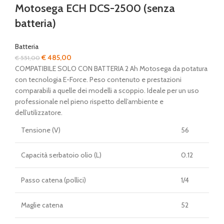
Motosega ECH DCS-2500 (senza
batteria)
Batteria
Il
Il
€
485,00
€
551,00
prezzo
prezzo
COMPATIBILE SOLO CON BATTERIA 2 Ah Motosega da potatura
originale
attuale
con tecnologia E-Force. Peso contenuto e prestazioni
era:
è:
comparabili a quelle dei modelli a scoppio. Ideale per un uso
€ 551,00.
€ 485,00.
professionale nel pieno rispetto dell’ambiente e
dell’utilizzatore.
Tensione (V)
56
Capacità serbatoio olio (L)
0.12
Passo catena (pollici)
1/4
Maglie catena
52