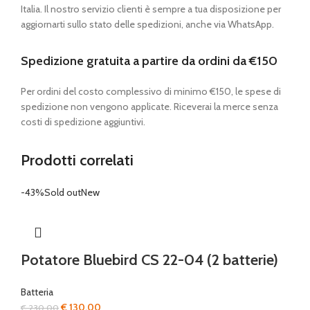
Italia. Il nostro servizio clienti è sempre a tua disposizione per
aggiornarti sullo stato delle spedizioni, anche via WhatsApp.
Spedizione gratuita a partire da ordini da €150
Per ordini del costo complessivo di minimo €150, le spese di
spedizione non vengono applicate. Riceverai la merce senza
costi di spedizione aggiuntivi.
Prodotti correlati
-43%
Sold out
New
Potatore Bluebird CS 22-04 (2 batterie)
Batteria
Il
Il
€
130,00
€
230,00