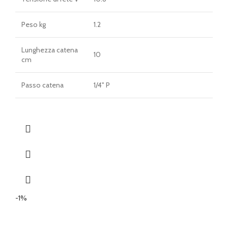
Peso kg
1.2
Lunghezza catena
10
cm
Passo catena
1/4" P
-1%