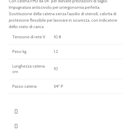
Con catena PM3 da 1/4" per elevate prestazioni di taglio.
Impugnatura antiscivolo per un’ergonomia perfetta.
Sostituzione della catena senza l’ausilio di utensili, calotta di
protezione flessibile per lavorare in sicurezza, con indicatore
dello stato di carica.
Tensione di rete V
10.8
Peso kg
1.2
Lunghezza catena
10
cm
Passo catena
1/4" P