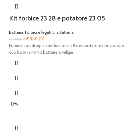
Kit forbice 23 28 e potatore 23 05
Batteria
,
Forbici e legatrici a Batteria
Il
Il
€
360,00
€
365,00
prezzo
prezzo
Forbice con doppia apertura max 28 mm potatore con pompa
originale
attuale
olio barra 12 mm 3 batterie e valigia
era:
è:
€ 365,00.
€ 360,00.
-12%