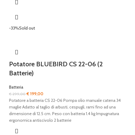
-33%
Sold out
Potatore BLUEBIRD CS 22-06 (2
Batterie)
Batteria
Il
Il
€
199,00
€
299,00
prezzo
prezzo
Potatore a batteria CS 22-06 Pompa olio manuale catena 34
originale
attuale
maglie Adatto al taglio di arbusti, cespugli, rami fino ad una
era:
è:
dimensione di 12.5 cm. Peso con batteria 1.4 kg Impugnatura
€ 299,00.
€ 199,00.
ergonomica antiscivolo 2 batterie