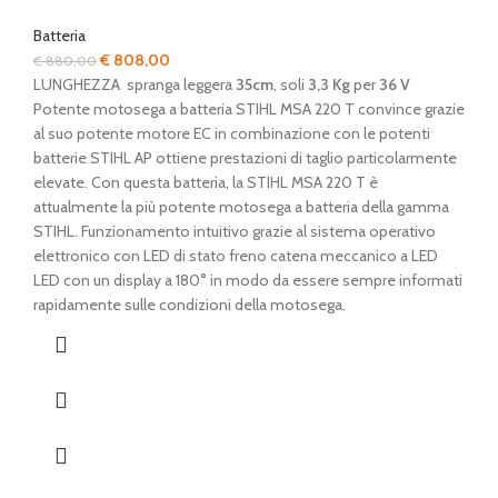
Batteria
Il
Il
€
808,00
€
880,00
prezzo
prezzo
LUNGHEZZA spranga leggera
35cm
, soli
3,3 Kg
per
36 V
originale
attuale
Potente motosega a batteria STIHL MSA 220 T convince grazie
era:
è:
al suo potente motore EC in combinazione con le potenti
€ 880,00.
€ 808,00.
batterie STIHL AP ottiene prestazioni di taglio particolarmente
elevate. Con questa batteria, la STIHL MSA 220 T è
attualmente la più potente motosega a batteria della gamma
STIHL. Funzionamento intuitivo grazie al sistema operativo
elettronico con LED di stato freno catena meccanico a LED
LED con un display a 180° in modo da essere sempre informati
rapidamente sulle condizioni della motosega.