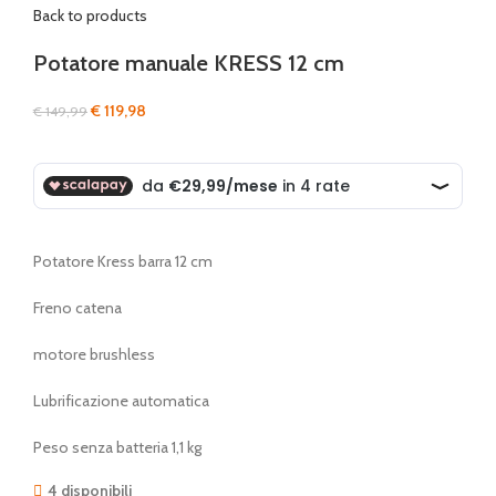
Back to products
Potatore manuale KRESS 12 cm
Il
Il
€
119,98
€
149,99
prezzo
prezzo
originale
attuale
era:
è:
€ 149,99.
€ 119,98.
Potatore Kress barra 12 cm
Freno catena
motore brushless
Lubrificazione automatica
Peso senza batteria 1,1 kg
4 disponibili