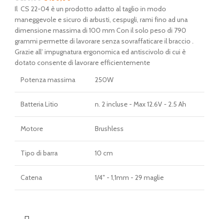
prezzo
prezzo
Il CS 22-04 è un prodotto adatto al taglio in modo
originale
attuale
maneggevole e sicuro di arbusti, cespugli, rami fino ad una
era:
è:
dimensione massima di 100 mm Con il solo peso di 790
€ 230,00.
€ 130,00.
grammi permette di lavorare senza sovraffaticare il braccio .
Grazie all’ impugnatura ergonomica ed antiscivolo di cui è
dotato consente di lavorare efficientemente
Potenza massima
250W
Batteria Litio
n. 2 incluse - Max 12.6V - 2.5 Ah
Motore
Brushless
Tipo di barra
10 cm
Catena
1/4" - 1,1mm - 29 maglie