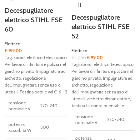
Decespugliatore
Decespugliatore
elettrico STIHL FSE
elettrico STIHL FSE
60
52
Elettrico
€
159,00
Elettrico
Il
Il
Tagliabordi elettrico telescopico.
€
99,00
€
117,00
prezzo
prezzo
Per lavori di rifinitura e pulizia nel
Tagliabordi elettrico telescopico.
originale
attuale
giardino privato. Impugnatura ad
Per lavori di rifinitura e pulizia nel
era:
è:
archetto, regolazione
giardino privato. Impugnatura ad
€ 117,00.
€ 99,00.
dell’impugnatura senza uso di
archetto, regolazione
utensili Testina batti e vai C 6 - 2
dell’impugnatura senza uso di
utensili, archetto distanziatore,
tensione
220-240
testina falciante orientabile.
nominale V
tensione
220-240
nominale V
potenza
500
assorbita W
potenza