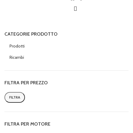
CATEGORIE PRODOTTO
Prodotti
Ricambi
FILTRA PER PREZZO
FILTRA
Prezzo
Prezzo
Min
Max
FILTRA PER MOTORE