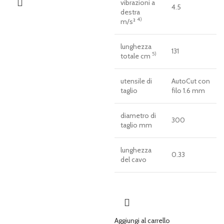
vibrazioni a
4.5
destra
4)
m/s²
lunghezza
131
5)
totale cm
utensile di
AutoCut con
taglio
filo 1.6 mm
diametro di
300
taglio mm
lunghezza
0.33
del cavo
Aggiungi al carrello