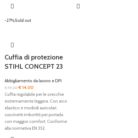
-27%
Sold out
Cuffia di protezione
STIHL CONCEPT 23
Abbigliamento da lavoro e DPI
Il
Il
€
14,00
€
19,20
prezzo
prezzo
Cuffia regolabile per le orecchie
originale
attuale
estremamente leggera. Con arco
era:
è:
elastico e morbidi auricolari.
€ 19,20.
€ 14,00.
cuscinetti imbottiti per portarla
con maggior comfort. Conforme
alla normativa EN 352.