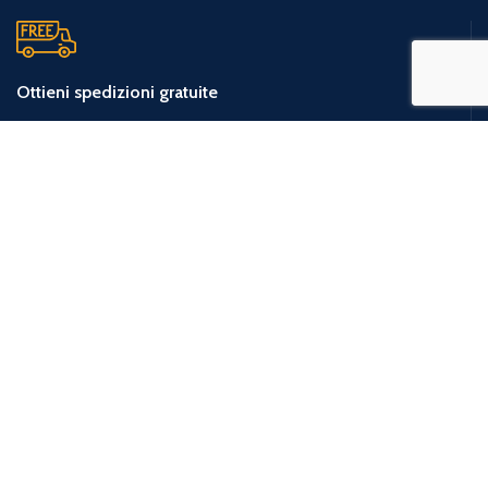
Ottieni spedizioni gratuite
La spedizione è gratuita per ordini a partire da €150.
Servizio clienti
379 240 6009
Lun - Ven / 09 - 18
Pagamenti Sicuri
Pagamenti con bonifico o carta di credito tramite circuito PayPal.