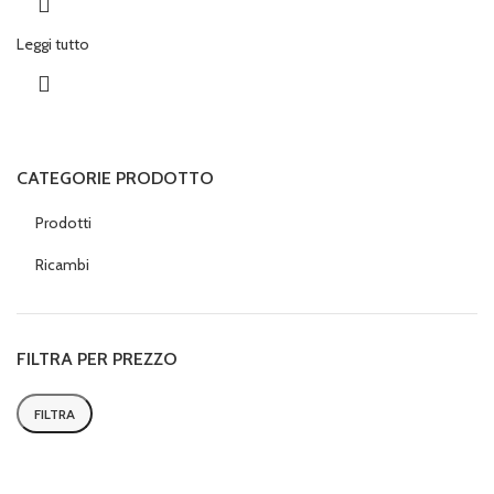
Leggi tutto
CATEGORIE PRODOTTO
Prodotti
Ricambi
FILTRA PER PREZZO
FILTRA
Prezzo
Prezzo
Min
Max