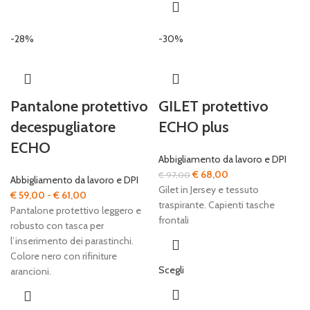
-28%
-30%
Pantalone protettivo
GILET protettivo
decespugliatore
ECHO plus
ECHO
Abbigliamento da lavoro e DPI
Il
Il
€
68,00
€
97,00
Abbigliamento da lavoro e DPI
prezzo
prezzo
Gilet in Jersey e tessuto
Fascia
€
59,00
-
€
61,00
originale
attuale
traspirante. Capienti tasche
di
Pantalone protettivo leggero e
era:
è:
frontali
prezzo:
robusto con tasca per
€ 97,00.
€ 68,00.
da
l’inserimento dei parastinchi.
€ 59,00
Colore nero con rifiniture
Scegli
a
arancioni.
€ 61,00