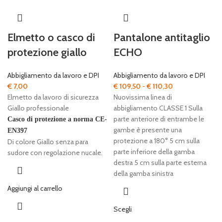
Elmetto o casco di
Pantalone antitaglio
protezione giallo
ECHO
Abbigliamento da lavoro e DPI
Abbigliamento da lavoro e DPI
Fascia
€
7,00
€
109,50
-
€
110,30
di
Elmetto da lavoro di sicurezza
Nuovissima linea di
prezzo:
Giallo professionale
abbigliamento CLASSE 1 Sulla
da
parte anteriore di entrambe le
Casco di protezione a norma
CE-
€ 109,50
gambe è presente una
EN397
a
protezione a 180° 5 cm sulla
Di colore Giallo senza para
€ 110,30
parte inferiore della gamba
sudore con regolazione nucale.
destra 5 cm sulla parte esterna
della gamba sinistra
Aggiungi al carrello
Scegli