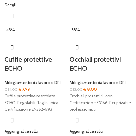
Scegli
-43%
-38%
Cuffie protettive
Occhiali protettivi
ECHO
ECHO
Abbigliamento da lavoro e DPI
Abbigliamento da lavoro e DPI
Il
Il
Il
Il
€
7,99
€
8,00
€
14,00
€
13,00
prezzo
prezzo
prezzo
prezzo
Cuffie protettive marchiate
Occhiali protettivi con
originale
attuale
originale
attuale
ECHO. Regolabili. Taglia unica
Certificazione EN166. Per privati e
era:
è:
era:
è:
Certificazione EN352-1/93
professionisti
€ 14,00.
€ 7,99.
€ 13,00.
€ 8,00.
Aggiungi al carrello
Aggiungi al carrello