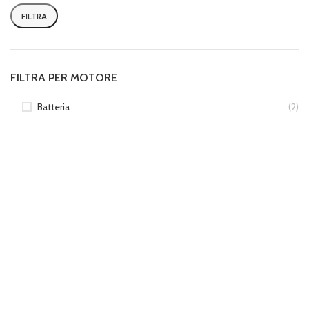
FILTRA
Prezzo
Prezzo
Min
Max
FILTRA PER MOTORE
Batteria
(2)