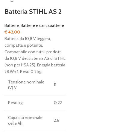
Batteria STIHL AS 2
Batterie
,
Batterie e caricabatterie
€
42,00
Batteria da 10,8 V leggera,
compatta e potente.
Compatibile con tutti i prodotti
da 10,8 V del sistema AS di STIHL
(non per HSA 25). Energia batteria
28 Wh 1. Peso 0,2 kg.
Tensione nominale
11
(V) V
Peso kg
0.22
Capacità nominale
2.6
celle Ah