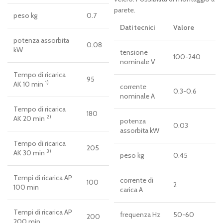
parete.
peso kg
0.7
Dati tecnici
Valore
potenza assorbita
0.08
kW
tensione
100-240
nominale V
Tempo di ricarica
95
1)
AK 10 min
corrente
0.3-0.6
nominale A
Tempo di ricarica
180
2)
AK 20 min
potenza
0.03
assorbita kW
Tempo di ricarica
205
3)
AK 30 min
peso kg
0.45
Tempi di ricarica AP
corrente di
100
2
100 min
carica A
Tempi di ricarica AP
frequenza Hz
50-60
200
200 min