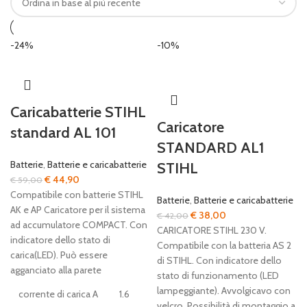
-24%
-10%
Caricabatterie STIHL
Caricatore
standard AL 101
STANDARD AL1
Batterie
,
Batterie e caricabatterie
STIHL
Il
Il
€
44,90
€
59,00
prezzo
prezzo
Compatibile con batterie STIHL
Batterie
,
Batterie e caricabatterie
originale
attuale
AK e AP Caricatore per il sistema
Il
Il
€
38,00
€
42,00
era:
è:
ad accumulatore COMPACT. Con
prezzo
prezzo
CARICATORE STIHL 230 V.
€ 59,00.
€ 44,90.
indicatore dello stato di
originale
attuale
Compatibile con la batteria AS 2
carica(LED). Può essere
era:
è:
di STIHL. Con indicatore dello
agganciato alla parete
€ 42,00.
€ 38,00.
stato di funzionamento (LED
lampeggiante). Avvolgicavo con
corrente di carica A
1.6
velcro. Possibilità di montaggio a