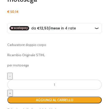
€
50,14
Carburatore doppio corpo
Ricambio Originale STIHL
per motosega
Carburatore
originale
per
motosega
AGGIUNGI AL CARRELLO
quantità