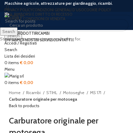
Macchine agricole, attrezzature per giardinaggio, ricambi.
PRIVACY POLICY
CONDIZIONI GENERALI D’USO
COOKIE POLICY
RESI, RIMBORSI E DIRITTO DI RECESSO
TERMINI E CONDIZIONI DI VENDITA
Search
HOME
PRODOTTI
RICAMBI
Search
Start typing to see posts you are looking for.
CHI SIAMO
I NOSTRI SERVIZI
CONTATTI
Accedi / Registrati
Search
Lista dei desideri
0
items
€
0,00
Click to enlarge
Menu
0
items
€
0,00
Home
Ricambi
STIHL
Motoseghe
MS 171
Carburatore originale per motosega
Back to products
Carburatore originale per
motosega