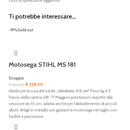
costi di spedizione aggiuntivi.
Ti potrebbe interessare…
-19%
Sold out
Motosega STIHL MS 181
Scoppio
Il
Il
€
328,00
€
404,00
prezzo
prezzo
Ideale per la cura del verde.
cilindrata
31,8
cm³
Peso kg 4,3
originale
attuale
Passo della catena 3/8 " P Maggiori prestazioni rispetto alla
era:
è:
versione da 35 cm, adatta anche per l’abbattimento di piccoli
€ 404,00.
€ 328,00.
alberi. Artigli in metallo per guidare la motosega nel taglio con
facilità e precisione