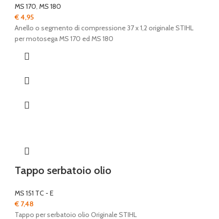
MS 170
,
MS 180
€
4,95
Anello o segmento di compressione 37 x 1,2 originale STIHL
per motosega MS 170 ed MS 180
Tappo serbatoio olio
MS 151 TC - E
€
7,48
Tappo per serbatoio olio Originale STIHL