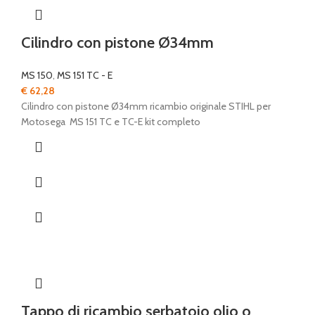
Cilindro con pistone Ø34mm
MS 150
,
MS 151 TC - E
€
62,28
Cilindro con pistone Ø34mm ricambio originale STIHL per
Motosega MS 151 TC e TC-E kit completo
Tappo di ricambio serbatoio olio o