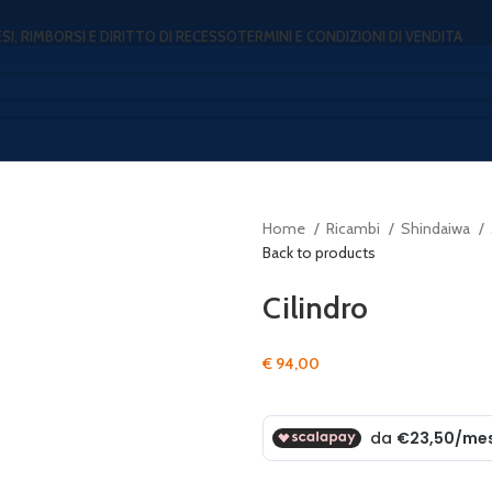
ESI, RIMBORSI E DIRITTO DI RECESSO
TERMINI E CONDIZIONI DI VENDITA
Home
Ricambi
Shindaiwa
Back to products
Cilindro
€
94,00