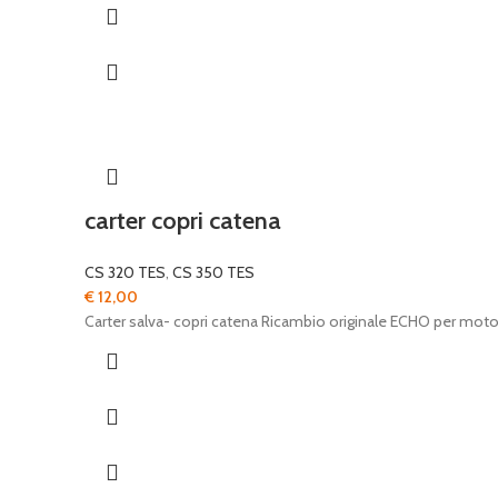
carter copri catena
CS 320 TES
,
CS 350 TES
€
12,00
Carter salva- copri catena Ricambio originale ECHO per mo