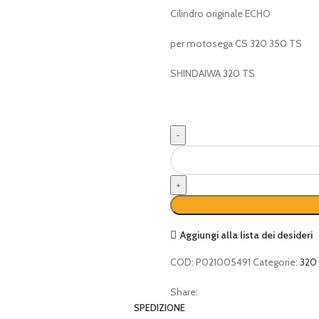
Cilindro originale ECHO
per motosega CS 320 350 TS
SHINDAIWA 320 TS
Cilindro
quantità
Aggiungi alla lista dei desideri
COD:
P021005491
Categorie:
320
Share:
SPEDIZIONE