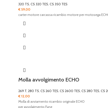
320 TS
,
CS 320 TES
,
CS 350 TES
€
59,00
carter motore carcassa ricambio motore per motosega EC
Molla avvolgimento ECHO
269 T
,
280 TS
,
CS 260 TES
,
CS 2600 TES
,
CS 280 TES
,
CS 
€
12,00
Molla di avviamento ricambio originale ECHO
per avvolgimento Fune