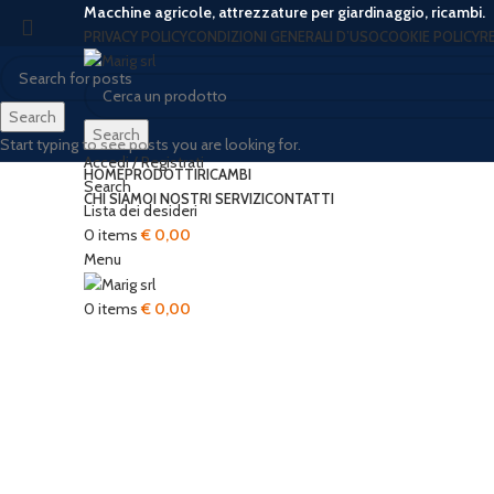
Macchine agricole, attrezzature per giardinaggio, ricambi.
PRIVACY POLICY
CONDIZIONI GENERALI D’USO
COOKIE POLICY
R
Search
Search
Start typing to see posts you are looking for.
Accedi / Registrati
HOME
PRODOTTI
RICAMBI
Search
CHI SIAMO
I NOSTRI SERVIZI
CONTATTI
Lista dei desideri
0
items
€
0,00
Menu
Click to enlarge
0
items
€
0,00