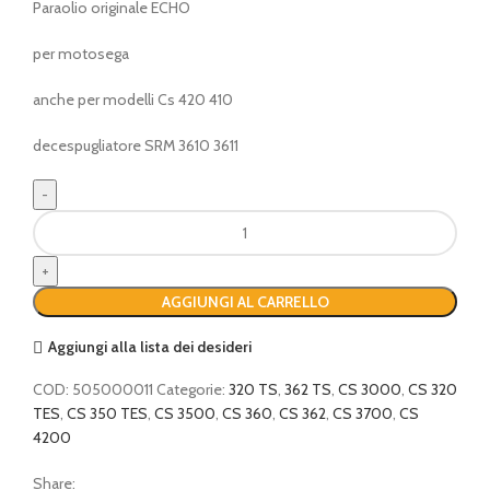
Paraolio originale ECHO
per motosega
anche per modelli Cs 420 410
decespugliatore SRM 3610 3611
Paraolio
motosega
quantità
AGGIUNGI AL CARRELLO
Aggiungi alla lista dei desideri
COD:
505000011
Categorie:
320 TS
,
362 TS
,
CS 3000
,
CS 320
TES
,
CS 350 TES
,
CS 3500
,
CS 360
,
CS 362
,
CS 3700
,
CS
4200
Share: