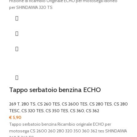
Frizione di ricambio Originale ECHO per motosega idoneo
per SHINDAIWA 320 TS
Tappo serbatoio benzina ECHO
269 T
,
280 TS
,
CS 260 TES
,
CS 2600 TES
,
CS 280 TES
,
CS 280
TESC
,
CS 320 TES
,
CS 350 TES
,
CS 360
,
CS 362
€
5,90
Tappo serbatoio benzina Ricambio originale ECHO per
motosega CS 2600 260 280 320 350 360 362 tes SHINDAIWA