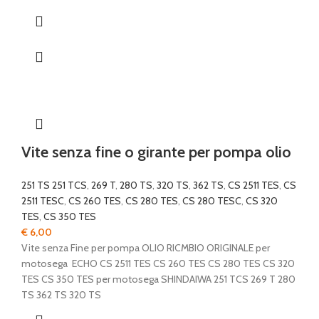
Vite senza fine o girante per pompa olio
251 TS 251 TCS
,
269 T
,
280 TS
,
320 TS
,
362 TS
,
CS 2511 TES
,
CS
2511 TESC
,
CS 260 TES
,
CS 280 TES
,
CS 280 TESC
,
CS 320
TES
,
CS 350 TES
€
6,00
Vite senza Fine per pompa OLIO RICMBIO ORIGINALE per
motosega ECHO CS 2511 TES CS 260 TES CS 280 TES CS 320
TES CS 350 TES per motosega SHINDAIWA 251 TCS 269 T 280
TS 362 TS 320 TS