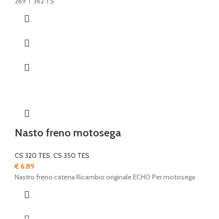
269 T 362 TS
Nasto freno motosega
CS 320 TES
,
CS 350 TES
€
6,89
Nastro freno catena Ricambio originale ECHO Per motosega