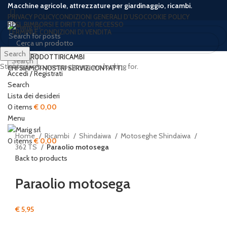
Macchine agricole, attrezzature per giardinaggio, ricambi.
PRIVACY POLICY
CONDIZIONI GENERALI D’USO
COOKIE POLICY
RESI, RIMBORSI E DIRITTO DI RECESSO
TERMINI E CONDIZIONI DI VENDITA
Search
HOME
PRODOTTI
RICAMBI
Search
Start typing to see posts you are looking for.
CHI SIAMO
I NOSTRI SERVIZI
CONTATTI
Accedi / Registrati
Search
Lista dei desideri
Click to enlarge
0
items
€
0,00
Menu
Home
Ricambi
Shindaiwa
Motoseghe Shindaiwa
0
items
€
0,00
362 TS
Paraolio motosega
Back to products
Paraolio motosega
€
5,95