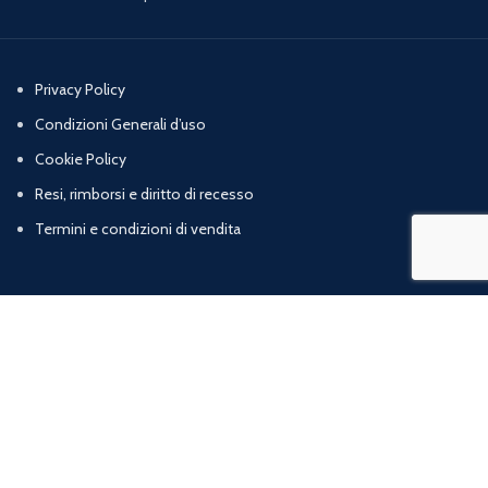
Privacy Policy
Condizioni Generali d’uso
Cookie Policy
Resi, rimborsi e diritto di recesso
Termini e condizioni di vendita
Chi Siamo
Contatti
Marig srl | Zona artigianale loc. Cognulo, 13 - 84078 Vallo della Lucania (SA) |