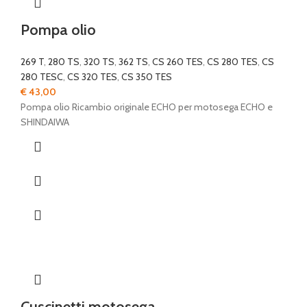
Pompa olio
269 T
,
280 TS
,
320 TS
,
362 TS
,
CS 260 TES
,
CS 280 TES
,
CS
280 TESC
,
CS 320 TES
,
CS 350 TES
€
43,00
Pompa olio Ricambio originale ECHO per motosega ECHO e
SHINDAIWA
Cuscinetti motosega