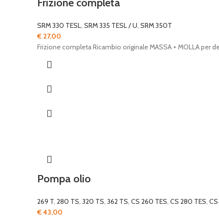
Frizione completa
SRM 330 TESL
,
SRM 335 TESL / U
,
SRM 350T
€
27,00
Frizione completa Ricambio originale MASSA + MOLLA per d
Pompa olio
269 T
,
280 TS
,
320 TS
,
362 TS
,
CS 260 TES
,
CS 280 TES
,
CS
€
43,00