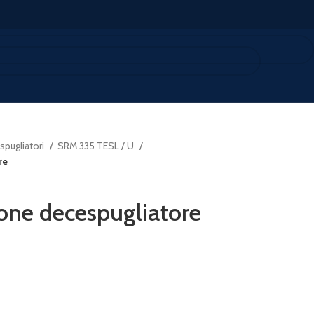
pugliatori
SRM 335 TESL / U
re
one decespugliatore