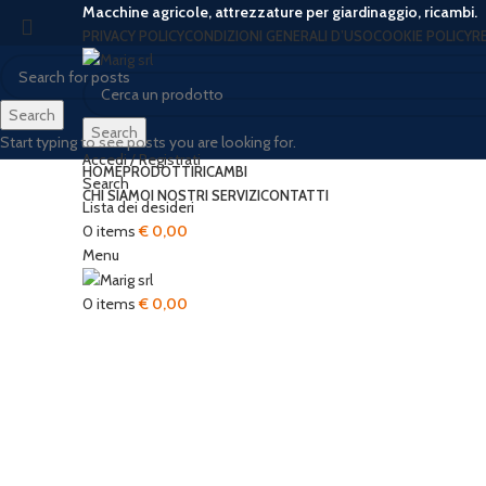
Macchine agricole, attrezzature per giardinaggio, ricambi.
PRIVACY POLICY
CONDIZIONI GENERALI D’USO
COOKIE POLICY
R
Search
Search
Start typing to see posts you are looking for.
Accedi / Registrati
HOME
PRODOTTI
RICAMBI
Search
CHI SIAMO
I NOSTRI SERVIZI
CONTATTI
Lista dei desideri
0
items
€
0,00
Menu
Click to enlarge
0
items
€
0,00