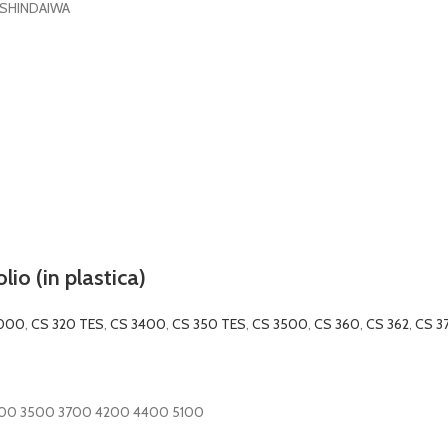
e SHINDAIWA
io (in plastica)
3000
,
CS 320 TES
,
CS 3400
,
CS 350 TES
,
CS 3500
,
CS 360
,
CS 362
,
CS 3
400 3500 3700 4200 4400 5100