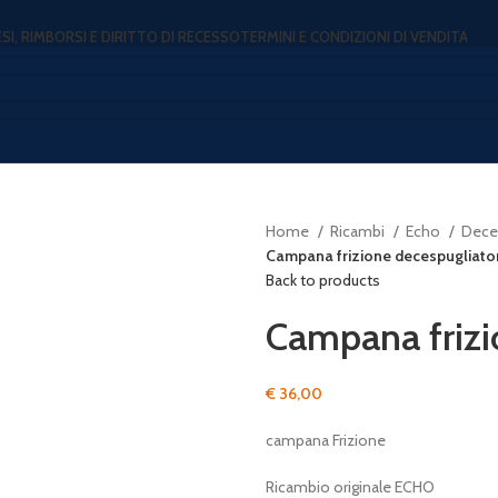
ESI, RIMBORSI E DIRITTO DI RECESSO
TERMINI E CONDIZIONI DI VENDITA
Home
Ricambi
Echo
Deces
Campana frizione decespugliato
Back to products
Campana frizi
€
36,00
campana Frizione
Ricambio originale ECHO