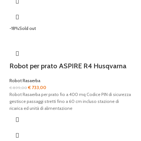
-18%
Sold out
Robot per prato ASPIRE R4 Husqvarna
Robot Rasaerba
Il
Il
€
733,00
€
899,00
prezzo
prezzo
Robot Rasaerba per prato fio a 400 mq Codice PIN di sicurezza
originale
attuale
gestisce passaggi stretti fino a 60 cm incluso stazione di
era:
è:
ricarica ed unità di alimentazione
€ 899,00.
€ 733,00.