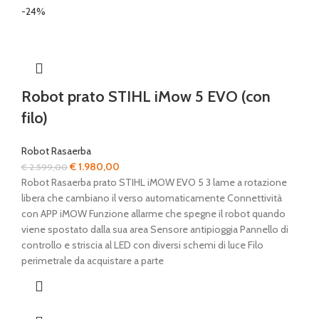
-24%
Robot prato STIHL iMow 5 EVO (con
filo)
Robot Rasaerba
Il
Il
€
1.980,00
€
2.599,00
prezzo
prezzo
Robot Rasaerba prato STIHL iMOW EVO 5 3 lame a rotazione
originale
attuale
libera che cambiano il verso automaticamente Connettività
era:
è:
con APP iMOW Funzione allarme che spegne il robot quando
€ 2.599,00.
€ 1.980,00.
viene spostato dalla sua area Sensore antipioggia Pannello di
controllo e striscia al LED con diversi schemi di luce Filo
perimetrale da acquistare a parte