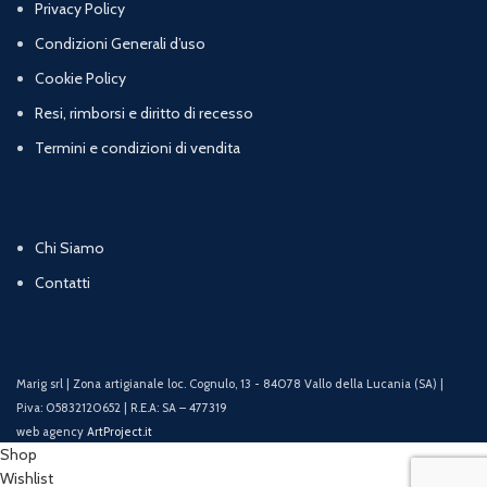
Privacy Policy
Condizioni Generali d’uso
Cookie Policy
Resi, rimborsi e diritto di recesso
Termini e condizioni di vendita
Chi Siamo
Contatti
Marig srl | Zona artigianale loc. Cognulo, 13 - 84078 Vallo della Lucania (SA) |
P.iva: 05832120652 | R.E.A: SA – 477319
web agency
ArtProject.it
Shop
Wishlist