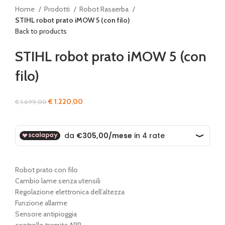
Home
Prodotti
Robot Rasaerba
STIHL robot prato iMOW 5 (con filo)
Back to products
STIHL robot prato iMOW 5 (con
filo)
Il
Il
€
1.220,00
€
1.699,00
prezzo
prezzo
originale
attuale
era:
è:
€ 1.699,00.
€ 1.220,00.
Robot prato con filo
Cambio lame senza utensili
Regolazione elettronica dell’altezza
Funzione allarme
Sensore antipioggia
controllo tramite APP