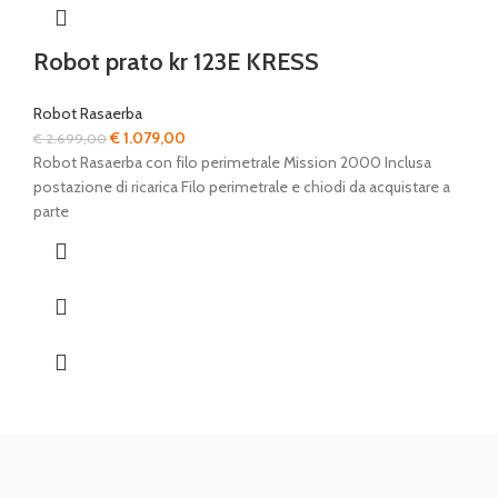
Robot prato kr 123E KRESS
Robot Rasaerba
Il
Il
€
1.079,00
€
2.699,00
prezzo
prezzo
Robot Rasaerba con filo perimetrale Mission 2000 Inclusa
originale
attuale
postazione di ricarica Filo perimetrale e chiodi da acquistare a
era:
è:
parte
€ 2.699,00.
€ 1.079,00.