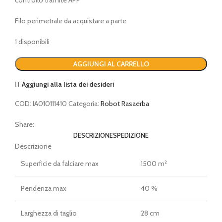
Filo perimetrale da acquistare a parte
1 disponibili
STIHL
AGGIUNGI AL CARRELLO
robot
prato
Aggiungi alla lista dei desideri
iMOW
COD:
IA010111410
Categoria:
Robot Rasaerba
5
(con
Share:
filo)
DESCRIZIONE
SPEDIZIONE
quantità
Descrizione
Superficie da falciare max
1500 m²
Pendenza max
40 %
Larghezza di taglio
28 cm