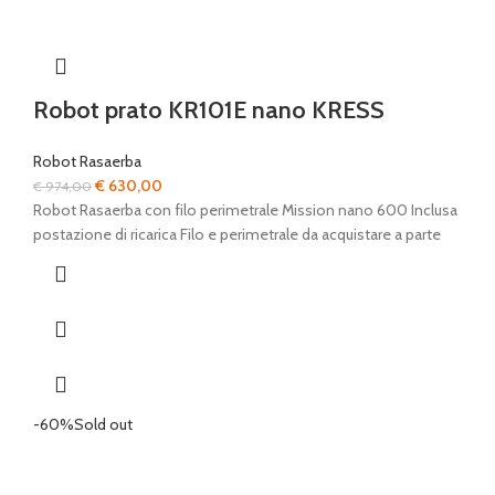
Robot prato KR101E nano KRESS
Robot Rasaerba
Il
Il
€
630,00
€
974,00
prezzo
prezzo
Robot Rasaerba con filo perimetrale Mission nano 600 Inclusa
originale
attuale
postazione di ricarica Filo e perimetrale da acquistare a parte
era:
è:
€ 974,00.
€ 630,00.
-60%
Sold out