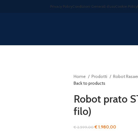
Privacy Policy
Condizioni Generali d’uso
Cookie Policy
Home
Prodotti
Robot Rasae
Back to products
Robot prato 
filo)
Il
Il
€
1.980,00
€
2.599,00
prezzo
prezzo