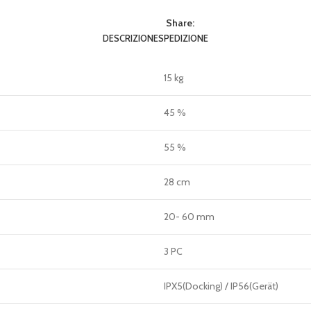
Share:
DESCRIZIONE
SPEDIZIONE
15 kg
45 %
55 %
28 cm
20- 60 mm
3 PC
IPX5(Docking) / IP56(Gerät)