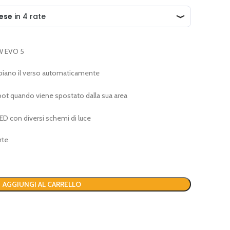
W EVO 5
mbiano il verso automaticamente
bot quando viene spostato dalla sua area
 LED con diversi schemi di luce
rte
AGGIUNGI AL CARRELLO