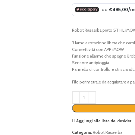
originale
attuale
era:
è:
€ 2.599,00.
€ 1.980,00.
Robot Rasaerba prato STIHL iMO
3 lame a rotazione libera che ca
Connettività con APP iMOW
Funzione allarme che spegne il ro
Sensore antipioggia
Pannello di controllo e striscia al
Filo perimetrale da acquistare a pa
Aggiungi alla lista dei desideri
Categoria:
Robot Rasaerba