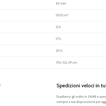
65 min
1500 m²
13 h
17 h
20 h
70x 52x 29 cm
Spedizioni veloci in tu
Evadiamo gli ordini in 24/48 e spedia
sempre a tua disposizione per aggi