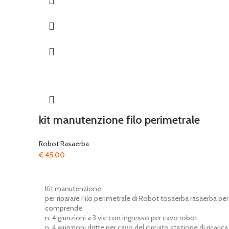
era:
è:
€ 2.699,00.
€ 1.079,00.
kit manutenzione filo perimetrale
Robot Rasaerba
€
45,00
Kit manutenzione
per riparare Filo perimetrale di Robot tosaerba rasaerba per 
comprende
n. 4 giunzioni a 3 vie con ingresso per cavo robot
n. 4 giunzioni dritte per cavo del circuito stazione di ricarica