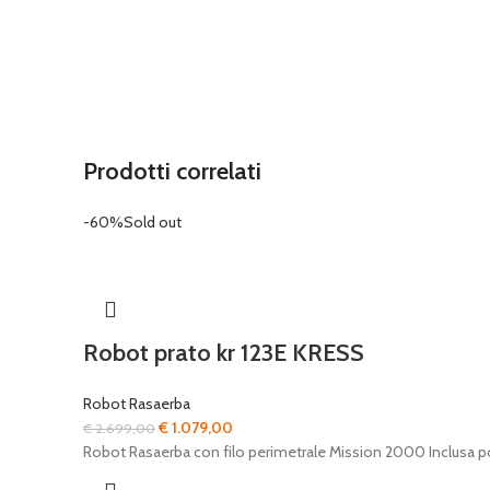
Prodotti correlati
-60%
Sold out
Robot prato kr 123E KRESS
Robot Rasaerba
Il
Il
€
1.079,00
€
2.699,00
prezzo
prezzo
Robot Rasaerba con filo perimetrale Mission 2000 Inclusa pos
originale
attuale