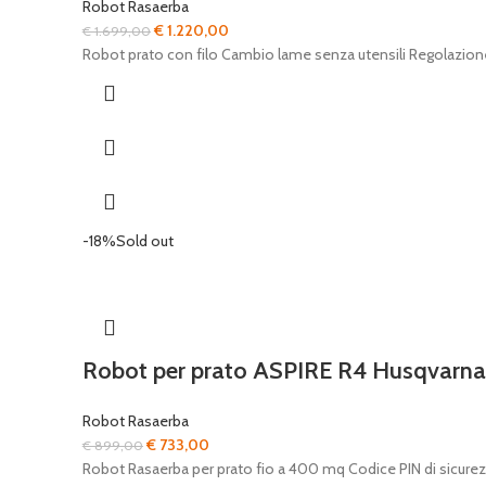
Robot Rasaerba
Il
Il
€
1.220,00
€
1.699,00
prezzo
prezzo
Robot prato con filo Cambio lame senza utensili Regolazione 
originale
attuale
era:
è:
€ 1.699,00.
€ 1.220,00.
-18%
Sold out
Robot per prato ASPIRE R4 Husqvarna
Robot Rasaerba
Il
Il
€
733,00
€
899,00
prezzo
prezzo
Robot Rasaerba per prato fio a 400 mq Codice PIN di sicurezza