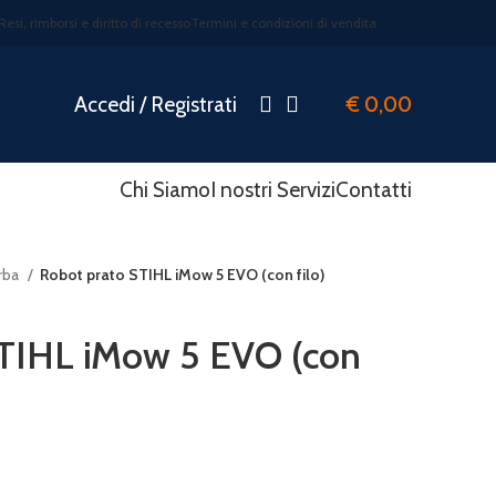
Resi, rimborsi e diritto di recesso
Termini e condizioni di vendita
Accedi / Registrati
€
0,00
Chi Siamo
I nostri Servizi
Contatti
rba
Robot prato STIHL iMow 5 EVO (con filo)
STIHL iMow 5 EVO (con