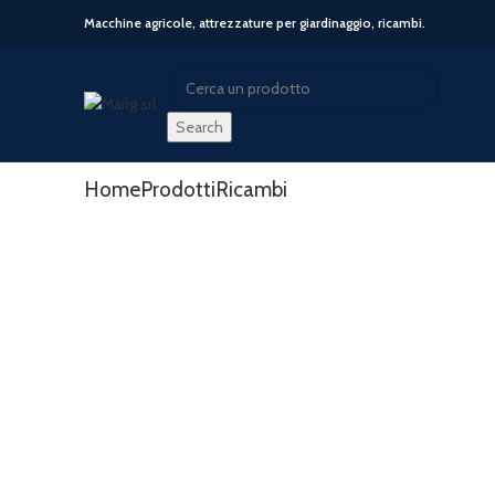
Macchine agricole, attrezzature per giardinaggio, ricambi.
Search
Search
Start typing to see posts you are looking for.
Home
Prodotti
Ricambi
-24%
Click to enlarge