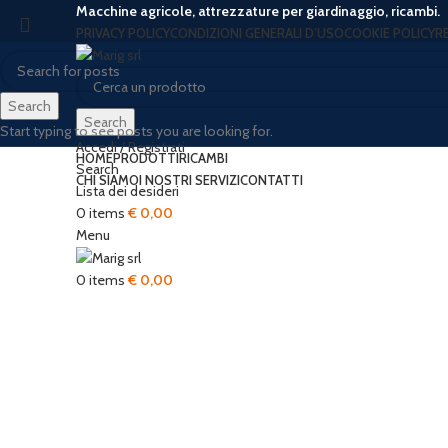
Macchine agricole, attrezzature per giardinaggio, ricambi.
PRIVACY POLICY
CONDIZIONI GENERALI D’USO
COOKIE POLICY
R
Search
Search
Start typing to see posts you are looking for.
Accedi / Registrati
HOME
PRODOTTI
RICAMBI
Search
CHI SIAMO
I NOSTRI SERVIZI
CONTATTI
Lista dei desideri
-50%
Sold out
0
items
€
0,00
Menu
0
items
€
0,00
Click to enlarge