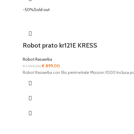
-50%
Sold out
Robot prato kr121E KRESS
Robot Rasaerba
Il
Il
€
899,00
€
1.799,00
prezzo
prezzo
Robot Rasaerba con filo perimetrale Mission 1000 Inclusa pos
originale
attuale
era:
è:
€ 1.799,00.
€ 899,00.