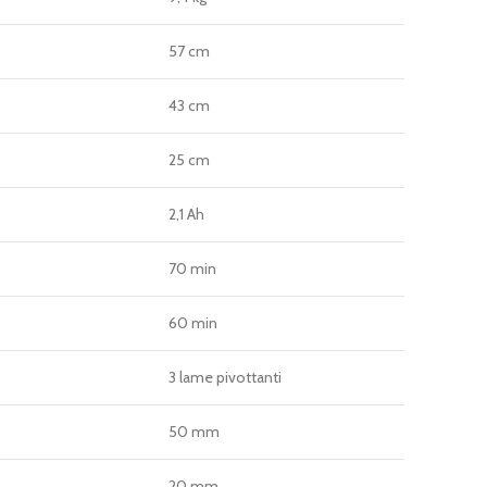
57 cm
43 cm
25 cm
2,1 Ah
70 min
60 min
3 lame pivottanti
50 mm
20 mm