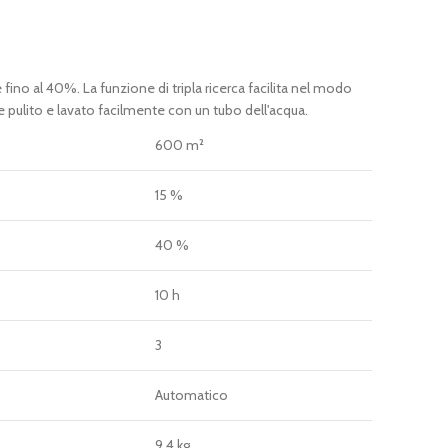
o al 40%. La funzione di tripla ricerca facilita nel modo
pulito e lavato facilmente con un tubo dell'acqua.
600 m²
15 %
40 %
10 h
3
Automatico
9,4 kg