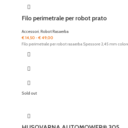
Filo perimetrale per robot prato
Accessori
,
Robot Rasaerba
Fascia
€
14,50
-
€
49,00
di
Filo perimetrale per robot rasaerba Spessore 2,45 mm colo
prezzo:
da
€ 14,50
a
€ 49,00
Sold out
HUSQVARNA AUTOMOWER® 305