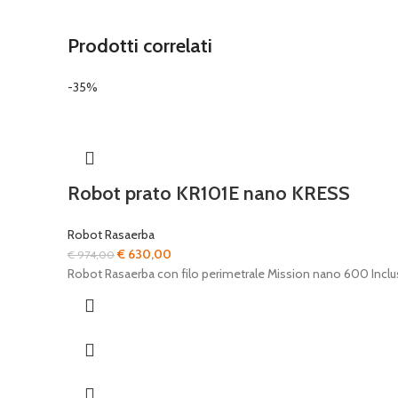
Prodotti correlati
-35%
Robot prato KR101E nano KRESS
Robot Rasaerba
Il
Il
€
630,00
€
974,00
prezzo
prezzo
Robot Rasaerba con filo perimetrale Mission nano 600 Inclusa
originale
attuale
era:
è:
€ 974,00.
€ 630,00.