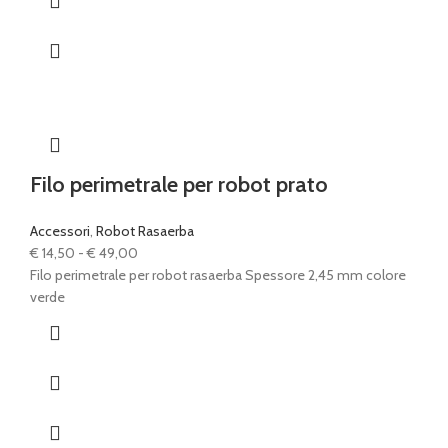
Filo perimetrale per robot prato
Accessori
,
Robot Rasaerba
Fascia
€
14,50
-
€
49,00
di
Filo perimetrale per robot rasaerba Spessore 2,45 mm colore
prezzo:
verde
da
€ 14,50
a
€ 49,00