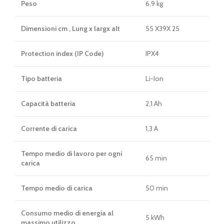
Peso
6,9 kg
Dimensioni cm , Lung x largx alt
55 X39X 25
Protection index (IP Code)
IPX4
Tipo batteria
Li-Ion
Capacità batteria
2,1 Ah
Corrente di carica
1,3 A
Tempo medio di lavoro per ogni
65 min
carica
Tempo medio di carica
50 min
Consumo medio di energia al
5 kWh
massimo utilizzo