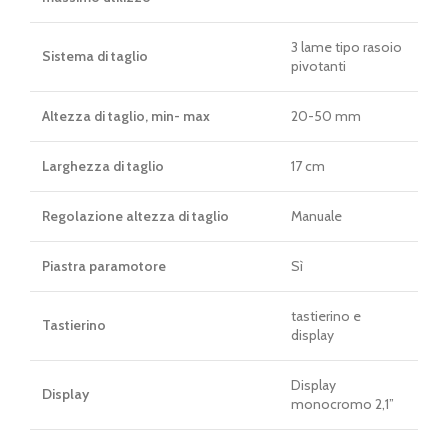
3 lame tipo rasoio
Sistema di taglio
pivotanti
Altezza di taglio, min- max
20-50 mm
Larghezza di taglio
17 cm
Regolazione altezza di taglio
Manuale
Piastra paramotore
Sì
tastierino e
Tastierino
display
Display
Display
monocromo 2,1”