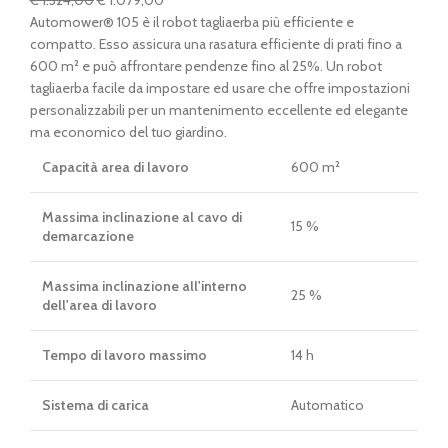
€
1.324,00
€
1.079,00
prezzo
prezzo
Automower® 105 è il robot tagliaerba più efficiente e
originale
attuale
compatto. Esso assicura una rasatura efficiente di prati fino a
era:
è:
600 m² e può affrontare pendenze fino al 25%. Un robot
€ 1.324,00.
€ 1.079,00.
tagliaerba facile da impostare ed usare che offre impostazioni
personalizzabili per un mantenimento eccellente ed elegante
ma economico del tuo giardino.
Capacità area di lavoro
600 m²
Massima inclinazione al cavo di
15 %
demarcazione
Massima inclinazione all'interno
25 %
dell'area di lavoro
Tempo di lavoro massimo
14 h
Sistema di carica
Automatico