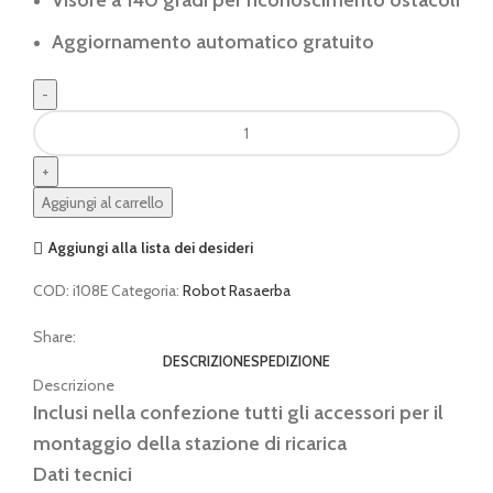
Aggiornamento automatico gratuito
Robot
prato
senza
fili
Aggiungi al carrello
navimow
i108E
Aggiungi alla lista dei desideri
SEGWAY
quantità
COD:
i108E
Categoria:
Robot Rasaerba
Share:
DESCRIZIONE
SPEDIZIONE
Descrizione
Inclusi nella confezione tutti gli accessori per il
montaggio della stazione di ricarica
Dati tecnici