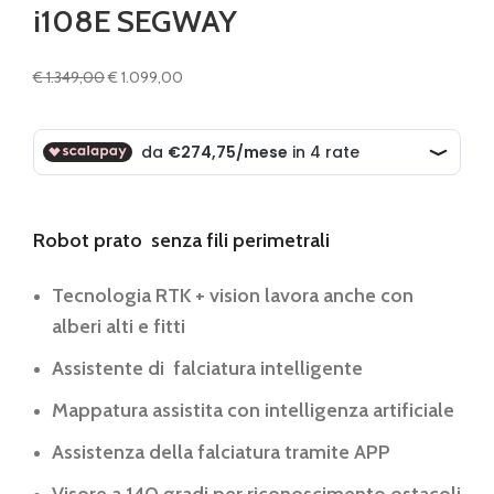
i108E SEGWAY
Il
Il
€
1.349,00
€
1.099,00
prezzo
prezzo
originale
attuale
era:
è:
€ 1.349,00.
€ 1.099,00.
Robot prato senza fili perimetrali
Tecnologia RTK + vision lavora anche con
alberi alti e fitti
Assistente di falciatura intelligente
Mappatura assistita con intelligenza artificiale
Assistenza della falciatura tramite APP
Visore a 140 gradi per riconoscimento ostacoli