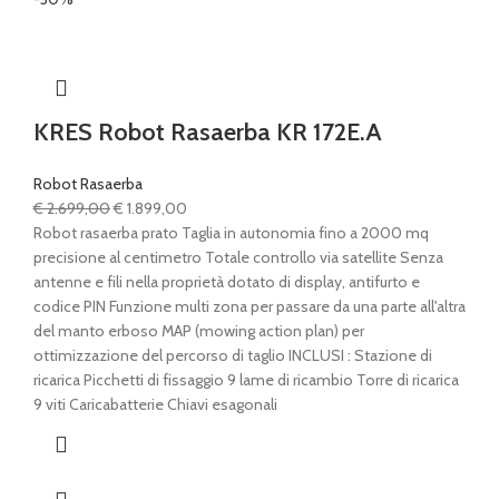
KRES Robot Rasaerba KR 172E.A
Robot Rasaerba
Il
Il
€
2.699,00
€
1.899,00
prezzo
prezzo
Robot rasaerba prato Taglia in autonomia fino a 2000 mq
originale
attuale
precisione al centimetro Totale controllo via satellite Senza
era:
è:
antenne e fili nella proprietà dotato di display, antifurto e
€ 2.699,00.
€ 1.899,00.
codice PIN Funzione multi zona per passare da una parte all'altra
del manto erboso MAP (mowing action plan) per
ottimizzazione del percorso di taglio INCLUSI : Stazione di
ricarica Picchetti di fissaggio 9 lame di ricambio Torre di ricarica
9 viti Caricabatterie Chiavi esagonali