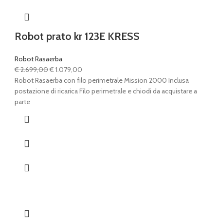
Robot prato kr 123E KRESS
Robot Rasaerba
Il
Il
€
2.699,00
€
1.079,00
prezzo
prezzo
Robot Rasaerba con filo perimetrale Mission 2000 Inclusa
originale
attuale
postazione di ricarica Filo perimetrale e chiodi da acquistare a
era:
è:
parte
€ 2.699,00.
€ 1.079,00.