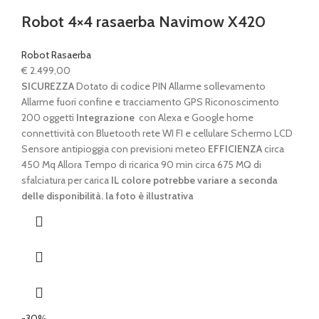
Robot 4×4 rasaerba Navimow X420
Robot Rasaerba
€
2.499,00
SICUREZZA
Dotato di codice PIN Allarme sollevamento
Allarme fuori confine e tracciamento GPS Riconoscimento
200 oggetti
Integrazione
con Alexa e Google home
connettività con Bluetooth rete WI FI e cellulare Schermo LCD
Sensore antipioggia con previsioni meteo
EFFICIENZA
circa
450 Mq Allora Tempo di ricarica 90 min circa 675 MQ di
sfalciatura per carica
IL colore potrebbe variare a seconda
delle disponibilità. la foto è illustrativa
-30%