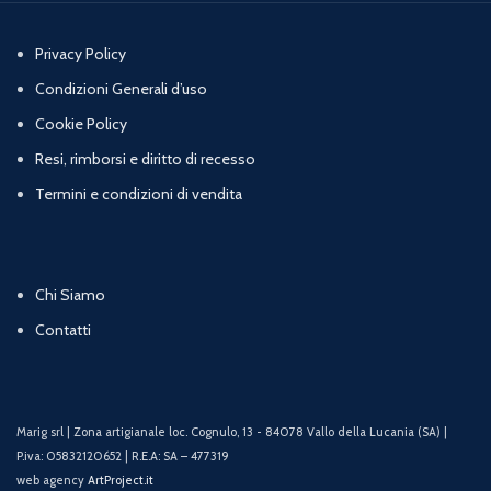
Privacy Policy
Condizioni Generali d’uso
Cookie Policy
Resi, rimborsi e diritto di recesso
Termini e condizioni di vendita
Chi Siamo
Contatti
Marig srl | Zona artigianale loc. Cognulo, 13 - 84078 Vallo della Lucania (SA) |
P.iva: 05832120652 | R.E.A: SA – 477319
web agency
ArtProject.it