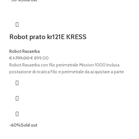
Robot prato kr121E KRESS
Robot Rasaerba
Il
Il
€
1.799,00
€
899,00
prezzo
prezzo
Robot Rasaerba con filo perimetrale Mission 1000 Inclusa
originale
attuale
postazione di ricarica Filo e perimetrale da acquistare a parte
era:
è:
€ 1.799,00.
€ 899,00.
-60%
Sold out