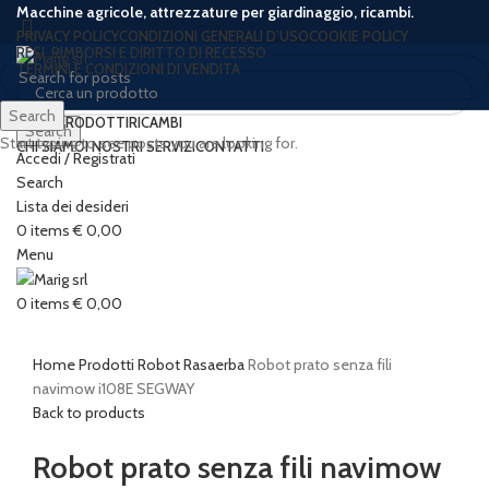
Macchine agricole, attrezzature per giardinaggio, ricambi.
PRIVACY POLICY
CONDIZIONI GENERALI D’USO
COOKIE POLICY
RESI, RIMBORSI E DIRITTO DI RECESSO
TERMINI E CONDIZIONI DI VENDITA
Search
HOME
PRODOTTI
RICAMBI
Search
Start typing to see posts you are looking for.
CHI SIAMO
I NOSTRI SERVIZI
CONTATTI
Accedi / Registrati
-19%
Search
Lista dei desideri
0
items
€
0,00
Menu
Click to enlarge
0
items
€
0,00
Home
Prodotti
Robot Rasaerba
Robot prato senza fili
navimow i108E SEGWAY
Back to products
Robot prato senza fili navimow