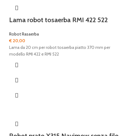
Lama robot tosaerba RMI 422 522
Robot Rasaerba
€
20,00
Lama da 20 cm per robot tosaerba piatto 370 mm per
modello RMI 422 e RMI 522
Robot prato X315 Navimow senza filo