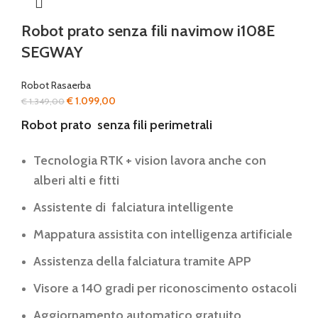
Robot prato senza fili navimow i108E
SEGWAY
Robot Rasaerba
Il
Il
€
1.099,00
€
1.349,00
prezzo
prezzo
Robot prato senza fili perimetrali
originale
attuale
era:
è:
Tecnologia RTK + vision lavora anche con
€ 1.349,00.
€ 1.099,00.
alberi alti e fitti
Assistente di falciatura intelligente
Mappatura assistita con intelligenza artificiale
Assistenza della falciatura tramite APP
Visore a 140 gradi per riconoscimento ostacoli
Aggiornamento automatico gratuito