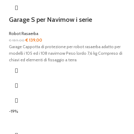
Garage S per Navimow i serie
Robot Rasaerba
Il
Il
€
139,00
€
189,00
prezzo
prezzo
Garage Cappotta di protezione per robot rasaerba adatto per
originale
attuale
modelli i 105 ed i 108 navimow Peso lordo 7,6 kg Compreso di
era:
è:
chiavi ed elementi di fissaggio a terra
€ 189,00.
€ 139,00.
-19%