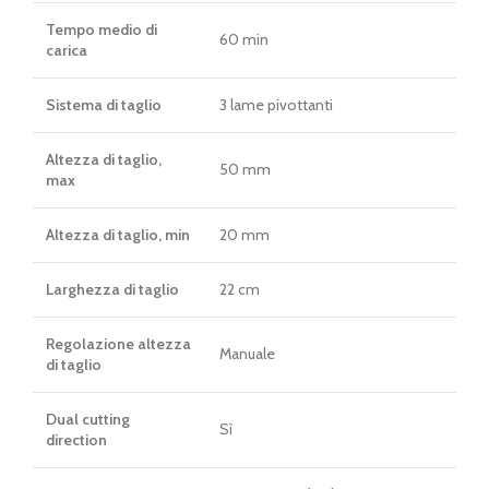
Tempo medio di
60 min
carica
Sistema di taglio
3 lame pivottanti
Altezza di taglio,
50 mm
max
Altezza di taglio, min
20 mm
Larghezza di taglio
22 cm
Regolazione altezza
Manuale
di taglio
Dual cutting
Sì
direction