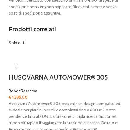
Per ordini del costo complessivo di minimo €150, le spese di
spedizione non vengono applicate. Riceverai la merce senza
costi di spedizione aggiuntivi.
Prodotti correlati
Sold out
HUSQVARNA AUTOMOWER® 305
Robot Rasaerba
€
1.535,00
Husqvarna Automower® 305 presenta un design compatto ed
è ideale per giardini piccoli e complessi fino a 600 m2 e con
pendenze fino al 40%. La funzione di tripla ricerca facilita nel
modo più rapido il raggiungere la stazione di ricarica. Dotato di
timer meteo, protezione antigelo e Automower®