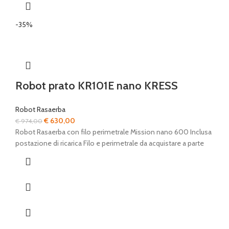
-35%
Robot prato KR101E nano KRESS
Robot Rasaerba
Il
Il
€
630,00
€
974,00
prezzo
prezzo
Robot Rasaerba con filo perimetrale Mission nano 600 Inclusa
originale
attuale
postazione di ricarica Filo e perimetrale da acquistare a parte
era:
è:
€ 974,00.
€ 630,00.