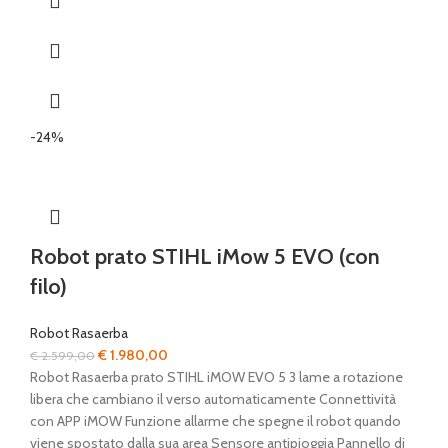
-24%
Robot prato STIHL iMow 5 EVO (con
filo)
Robot Rasaerba
Il
Il
€
1.980,00
€
2.599,00
prezzo
prezzo
Robot Rasaerba prato STIHL iMOW EVO 5 3 lame a rotazione
originale
attuale
libera che cambiano il verso automaticamente Connettività
era:
è:
con APP iMOW Funzione allarme che spegne il robot quando
€ 2.599,00.
€ 1.980,00.
viene spostato dalla sua area Sensore antipioggia Pannello di