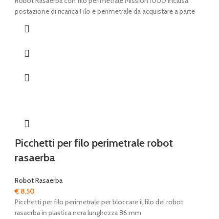
prezzo
prezzo
Robot Rasaerba con filo perimetrale Mission 1000 Inclusa
originale
attuale
postazione di ricarica Filo e perimetrale da acquistare a parte
era:
è:
€ 1.799,00.
€ 899,00.
Picchetti per filo perimetrale robot
rasaerba
Robot Rasaerba
€
8,50
Picchetti per filo perimetrale per bloccare il filo dei robot
rasaerba in plastica nera lunghezza 86 mm