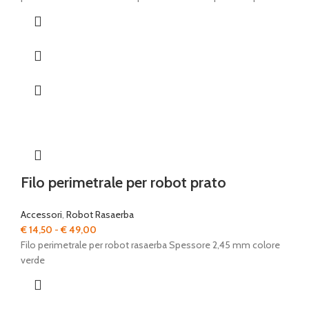
era:
è:
€ 974,00.
€ 630,00.
Filo perimetrale per robot prato
Accessori
,
Robot Rasaerba
Fascia
€
14,50
-
€
49,00
di
Filo perimetrale per robot rasaerba Spessore 2,45 mm colore
prezzo:
verde
da
€ 14,50
a