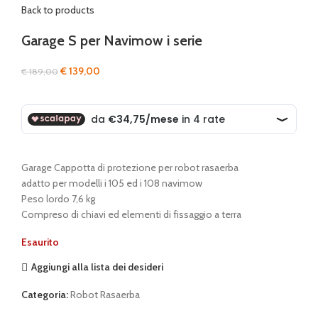
Back to products
Garage S per Navimow i serie
Il
Il
€
139,00
€
189,00
prezzo
prezzo
originale
attuale
era:
è:
€ 189,00.
€ 139,00.
Garage Cappotta di protezione per robot rasaerba
adatto per modelli i 105 ed i 108 navimow
Peso lordo 7,6 kg
Compreso di chiavi ed elementi di fissaggio a terra
Esaurito
Aggiungi alla lista dei desideri
Categoria:
Robot Rasaerba