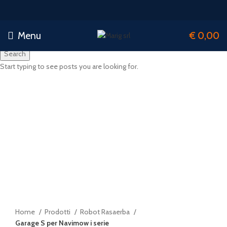
Menu
€
0,00
Search
Start typing to see posts you are looking for.
-26%
Sold out
Click to enlarge
Home
Prodotti
Robot Rasaerba
Garage S per Navimow i serie