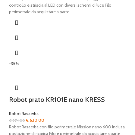
controllo e striscia al LED con diversi schemi di luce Filo
perimetrale da acquistare a parte
-35%
Robot prato KR101E nano KRESS
Robot Rasaerba
Il
Il
€
630,00
€
974,00
prezzo
prezzo
Robot Rasaerba con filo perimetrale Mission nano 600 Inclusa
originale
attuale
postazione di ricarica Filo e perimetrale da acquistare a parte