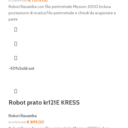
Il
Il
€
1.079,00
€
2.699,00
prezzo
prezzo
Robot Rasaerba con filo perimetrale Mission 2000 Inclusa
originale
attuale
postazione di ricarica Filo perimetrale e chiodi da acquistare a
era:
è:
parte
€ 2.699,00.
€ 1.079,00.
-50%
Sold out
Robot prato kr121E KRESS
Robot Rasaerba
Il
Il
€
899,00
€
1.799,00