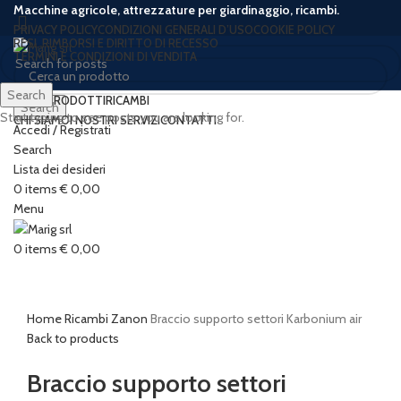
Macchine agricole, attrezzature per giardinaggio, ricambi.
PRIVACY POLICY
CONDIZIONI GENERALI D’USO
COOKIE POLICY
RESI, RIMBORSI E DIRITTO DI RECESSO
TERMINI E CONDIZIONI DI VENDITA
Search
HOME
PRODOTTI
RICAMBI
Search
Start typing to see posts you are looking for.
CHI SIAMO
I NOSTRI SERVIZI
CONTATTI
Accedi / Registrati
Search
Lista dei desideri
0
items
€
0,00
Menu
Click to enlarge
0
items
€
0,00
Home
Ricambi
Zanon
Braccio supporto settori Karbonium air
Back to products
Braccio supporto settori