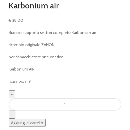
Karbonium air
€
28,00
Braccio supporto settori completo Karbonium air
ricambio originale ZANON
per abbacchiatore pneumatico
Karbonium AIR
ricambio n 9
Braccio
supporto
settori
Karbonium
Aggiungi al carrello
air