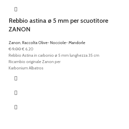
Rebbio astina ø 5 mm per scuotitore
ZANON
Zanon
,
Raccolta Olive- Nocciole- Mandorle
Il
Il
€
9,00
€
6,20
prezzo
prezzo
Rebbio Astina in carbonio ø 5 mm lunghezza 35 cm
originale
attuale
Ricambio originale Zanon per
era:
è:
Karbonium Albatros
€ 9,00.
€ 6,20.