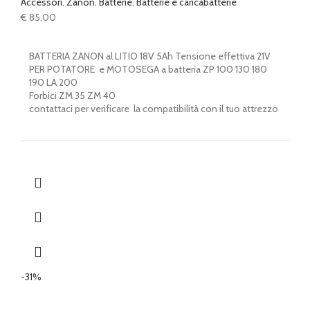
Accessori
,
Zanon
,
Batterie
,
Batterie e caricabatterie
€
85,00
BATTERIA ZANON al LITIO 18V 5Ah Tensione effettiva 21V
PER POTATORE e MOTOSEGA a batteria ZP 100 130 180
190 LA 200
Forbici ZM 35 ZM 40
contattaci per verificare la compatibilità con il tuo attrezzo
-31%