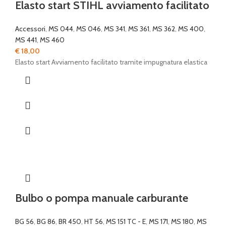
Elasto start STIHL avviamento facilitato
Accessori
,
MS 044
,
MS 046
,
MS 341
,
MS 361
,
MS 362
,
MS 400
,
MS 441
,
MS 460
€
18,00
Elasto start Avviamento facilitato tramite impugnatura elastica
Bulbo o pompa manuale carburante
BG 56
,
BG 86
,
BR 450
,
HT 56
,
MS 151 TC - E
,
MS 171
,
MS 180
,
MS