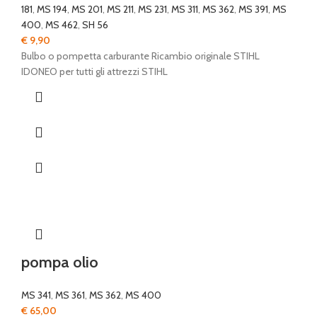
181
,
MS 194
,
MS 201
,
MS 211
,
MS 231
,
MS 311
,
MS 362
,
MS 391
,
MS
400
,
MS 462
,
SH 56
€
9,90
Bulbo o pompetta carburante Ricambio originale STIHL
IDONEO per tutti gli attrezzi STIHL
pompa olio
MS 341
,
MS 361
,
MS 362
,
MS 400
€
65,00