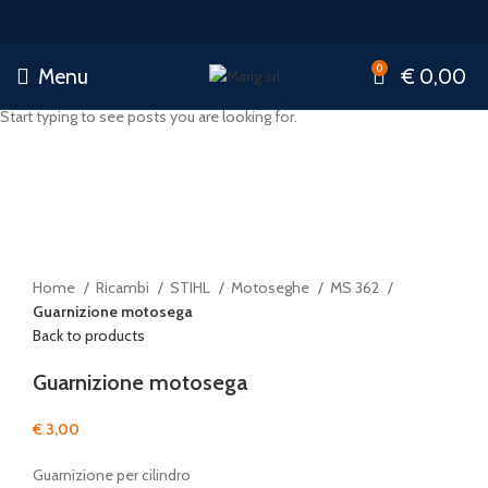
0
Menu
€
0,00
Start typing to see posts you are looking for.
Click to enlarge
Home
Ricambi
STIHL
Motoseghe
MS 362
Guarnizione motosega
Back to products
Guarnizione motosega
€
3,00
Guarnizione per cilindro