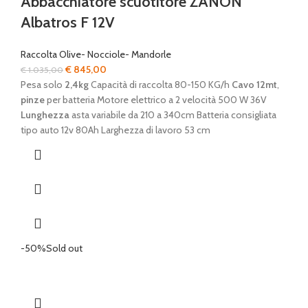
Abbacchiatore scuotitore ZANON
Albatros F 12V
Raccolta Olive- Nocciole- Mandorle
Il
Il
€
845,00
€
1.035,00
prezzo
prezzo
Pesa solo
2,4kg
Capacità di raccolta 80-150 KG/h
Cavo 12mt
,
originale
attuale
pinze
per batteria Motore elettrico a 2 velocità 500 W 36V
era:
è:
Lunghezza
asta variabile da 210 a 340cm Batteria consigliata
€ 1.035,00.
€ 845,00.
tipo auto 12v 80Ah Larghezza di lavoro 53 cm
-50%
Sold out