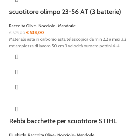
scuotitore olimpo 23-56 AT (3 batterie)
Raccolta Olive- Nocciole- Mandorle
Il
Il
€
538,00
€
875,00
prezzo
prezzo
Materiale asta in carbonio asta telescopica da min 2,2 a max 3,2
originale
attuale
mt ampiezza di lavoro 50 cm 3 velocità numero pettini 4+4
era:
è:
€ 875,00.
€ 538,00.
Rebbi bacchette per scuotitore STIHL
Bluebirds
,
Raccolta Olive- Nocciole- Mandorle