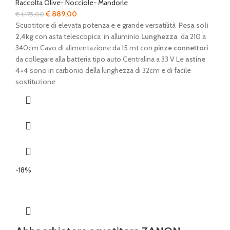
Raccolta Olive- Nocciole- Mandorle
Il
Il
€
889,00
€
1.175,00
prezzo
prezzo
Scuotitore di elevata potenza e e grande versatilità
Pesa soli
originale
attuale
2,4kg
con asta telescopica in alluminio
Lunghezza
da 210 a
era:
è:
340cm Cavo di alimentazione da 15 mt con
pinze connettori
€ 1.175,00.
€ 889,00.
da collegare alla batteria tipo auto Centralina a 33 V Le
astine
4+4
sono in carbonio della lunghezza di 32cm e di facile
sostituzione
-18%