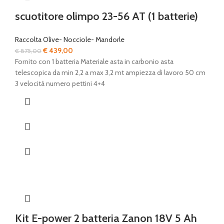
scuotitore olimpo 23-56 AT (1 batterie)
Raccolta Olive- Nocciole- Mandorle
Il
Il
€
439,00
€
875,00
prezzo
prezzo
Fornito con 1 batteria Materiale asta in carbonio asta
originale
attuale
telescopica da min 2,2 a max 3,2 mt ampiezza di lavoro 50 cm
era:
è:
3 velocità numero pettini 4+4
€ 875,00.
€ 439,00.
Kit E-power 2 batteria Zanon 18V 5 Ah