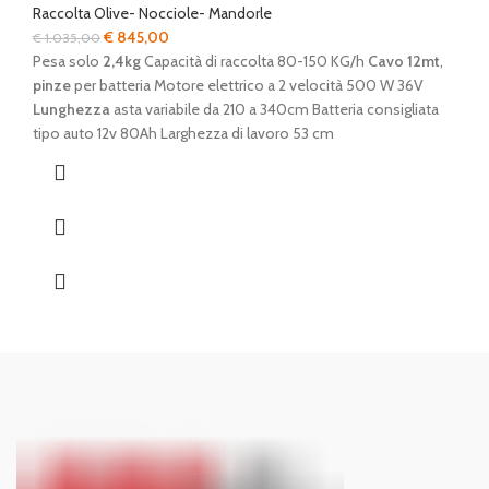
Raccolta Olive- Nocciole- Mandorle
Il
Il
€
845,00
€
1.035,00
prezzo
prezzo
Pesa solo
2,4kg
Capacità di raccolta 80-150 KG/h
Cavo 12mt
,
originale
attuale
pinze
per batteria Motore elettrico a 2 velocità 500 W 36V
era:
è:
Lunghezza
asta variabile da 210 a 340cm Batteria consigliata
€ 1.035,00.
€ 845,00.
tipo auto 12v 80Ah Larghezza di lavoro 53 cm