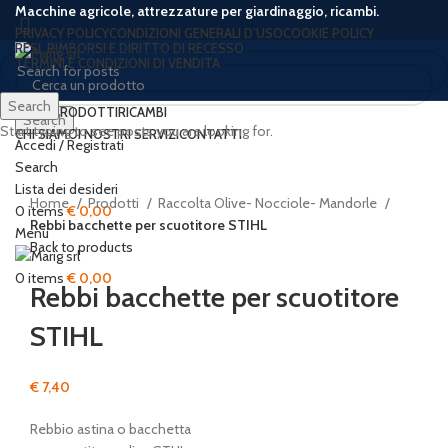
Macchine agricole, attrezzature per giardinaggio, ricambi.
PRIVACY POLICY
CONDIZIONI GENERALI D’USO
COOKIE POLICY
RESI, RIMBORSI E DIRITTO DI RECESSO
TERMINI E CONDIZIONI DI VENDITA
Search
HOME
PRODOTTI
RICAMBI
Search
Start typing to see posts you are looking for.
CHI SIAMO
I NOSTRI SERVIZI
CONTATTI
Accedi / Registrati
Search
Click to enlarge
Lista dei desideri
Home
Prodotti
Raccolta Olive- Nocciole- Mandorle
0
items
€
0,00
Rebbi bacchette per scuotitore STIHL
Menu
Back to products
0
items
€
0,00
Rebbi bacchette per scuotitore
STIHL
€
7,40
Rebbio astina o bacchetta