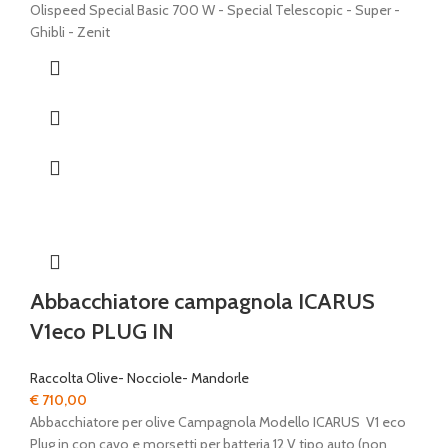
€ 9,00.
€ 7,50.
Olispeed Special Basic 700 W - Special Telescopic - Super -
Ghibli - Zenit
Abbacchiatore campagnola ICARUS
V1eco PLUG IN
Raccolta Olive- Nocciole- Mandorle
€
710,00
Abbacchiatore per olive Campagnola Modello ICARUS V1 eco
Plug in con cavo e morsetti per batteria 12 V tipo auto (non