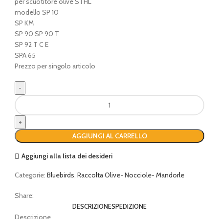
per scuotitore olive STHL
modello SP 10
SP KM
SP 90 SP 90 T
SP 92 T C E
SPA 65
Prezzo per singolo articolo
Rebbi
bacchette
per
scuotitore
AGGIUNGI AL CARRELLO
STIHL
quantità
Aggiungi alla lista dei desideri
Categorie:
Bluebirds
,
Raccolta Olive- Nocciole- Mandorle
Share:
DESCRIZIONE
SPEDIZIONE
Descrizione