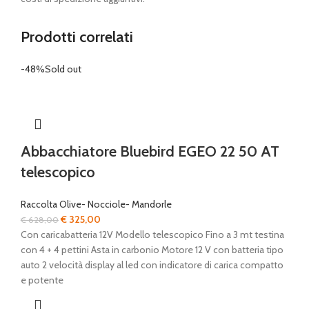
Prodotti correlati
-48%
Sold out
Abbacchiatore Bluebird EGEO 22 50 AT
telescopico
Raccolta Olive- Nocciole- Mandorle
Il
Il
€
325,00
€
628,00
prezzo
prezzo
Con caricabatteria 12V Modello telescopico Fino a 3 mt testina
originale
attuale
con 4 + 4 pettini Asta in carbonio Motore 12 V con batteria tipo
era:
è:
auto 2 velocità display al led con indicatore di carica compatto
€ 628,00.
€ 325,00.
e potente