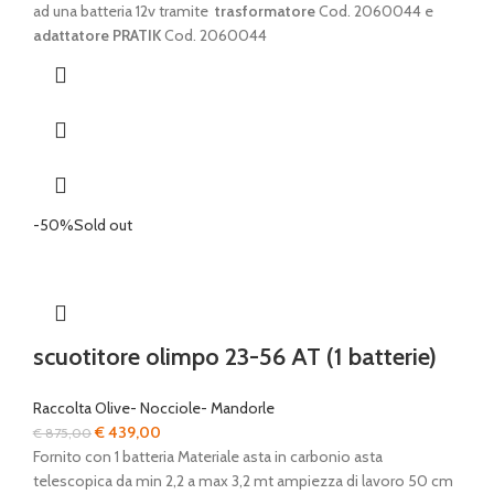
ad una batteria 12v tramite
trasformatore
Cod. 2060044 e
adattatore PRATIK
Cod. 2060044
-50%
Sold out
scuotitore olimpo 23-56 AT (1 batterie)
Raccolta Olive- Nocciole- Mandorle
Il
Il
€
439,00
€
875,00
prezzo
prezzo
Fornito con 1 batteria Materiale asta in carbonio asta
originale
attuale
telescopica da min 2,2 a max 3,2 mt ampiezza di lavoro 50 cm