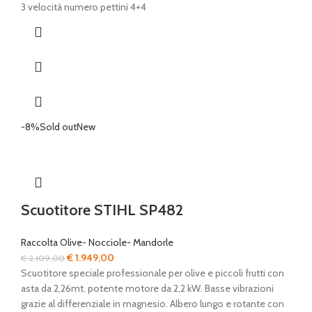
era:
è:
3 velocità numero pettini 4+4
€ 875,00.
€ 439,00.
-8%
Sold out
New
Scuotitore STIHL SP482
Raccolta Olive- Nocciole- Mandorle
Il
Il
€
1.949,00
€
2.109,00
prezzo
prezzo
Scuotitore speciale professionale per olive e piccoli frutti con
originale
attuale
asta da 2,26mt. potente motore da 2,2 kW. Basse vibrazioni
era:
è:
grazie al differenziale in magnesio. Albero lungo e rotante con