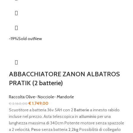
-19%
Sold out
New
ABBACCHIATORE ZANON ALBATROS
PRATIK (2 batterie)
Raccolta Olive- Nocciole- Mandorle
Il
Il
€
1.749,00
€
2.160,00
prezzo
prezzo
Scuotitore a batteria 36v 5AH con 2
Batterie
a innesto rabido
originale
attuale
incluse nel prezzo. Asta telescopica in
alluminio
per una
era:
è:
lunghezza massima di 340cm Potente motore senza spazzole
€ 2.160,00.
€ 1.749,00.
a 2 velocità,
Peso
senza batteria
2,2kg
Possibilità di collegarlo