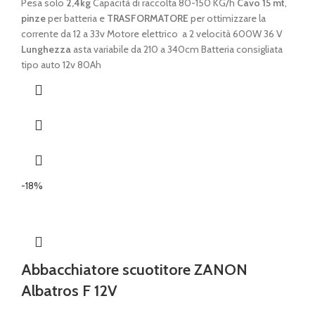
prezzo
prezzo
Pesa solo
2,4kg
Capacità di raccolta 80-150 KG/h
Cavo 15 mt
,
originale
attuale
pinze
per batteria e
TRASFORMATORE
per ottimizzare la
era:
è:
corrente da 12 a 33v Motore elettrico a 2 velocità 600W 36 V
€ 1.169,00.
€ 1.048,00.
Lunghezza
asta variabile da 210 a 340cm Batteria consigliata
tipo auto 12v 80Ah
-18%
Abbacchiatore scuotitore ZANON
Albatros F 12V