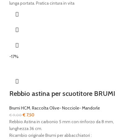
€ 2.109,00.
€ 1.949,00.
lunga portata. Pratica cintura in vita
-17%
Rebbio astina per scuotitore BRUMI
Brumi HCM
,
Raccolta Olive- Nocciole- Mandorle
Il
Il
€
7,50
€
9,00
prezzo
prezzo
Rebbio Astina in carbonio 5 mm con rinforzo da 8 mm,
originale
attuale
lunghezza 36 cm.
era:
è:
Ricambio originale Brumi per abbacchiatori :