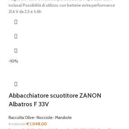
inclusa) Possibilità di utilizzo con batterie extra performance
21,6 V da 2,5 e 5 Ah
-10%
Abbacchiatore scuotitore ZANON
Albatros F 33V
Raccolta Olive- Nocciole- Mandorle
Il
Il
€
1.048,00
€
1.169,00