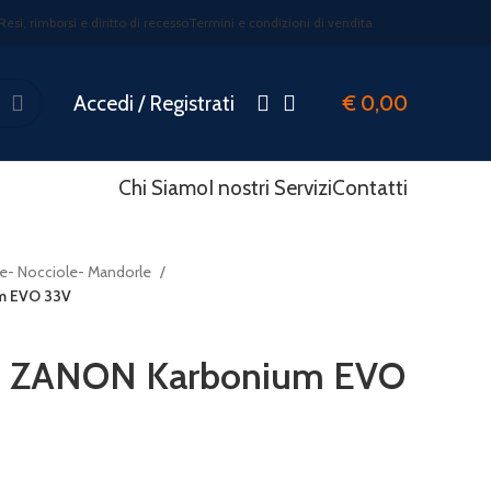
Resi, rimborsi e diritto di recesso
Termini e condizioni di vendita
Accedi / Registrati
€
0,00
Chi Siamo
I nostri Servizi
Contatti
ve- Nocciole- Mandorle
m EVO 33V
re ZANON Karbonium EVO