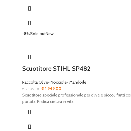
-8%
Sold out
New
Scuotitore STIHL SP482
Raccolta Olive- Nocciole- Mandorle
Il
Il
€
1.949,00
€
2.109,00
prezzo
prezzo
Scuotitore speciale professionale per olive e piccoli frutti 
originale
attuale
portata. Pratica cintura in vita
era:
è:
€ 2.109,00.
€ 1.949,00.