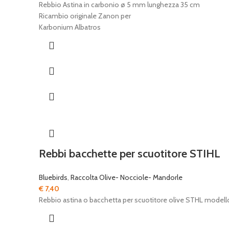
prezzo
prezzo
Rebbio Astina in carbonio ø 5 mm lunghezza 35 cm
originale
attuale
Ricambio originale Zanon per
era:
è:
Karbonium Albatros
€ 9,00.
€ 6,20.
Rebbi bacchette per scuotitore STIHL
Bluebirds
,
Raccolta Olive- Nocciole- Mandorle
€
7,40
Rebbio astina o bacchetta per scuotitore olive STHL modell