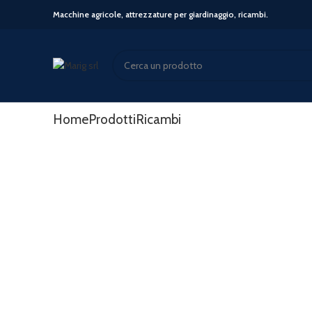
Macchine agricole, attrezzature per giardinaggio, ricambi.
Start typing to see posts you are looking for.
Home
Prodotti
Ricambi
-24%
Click to enlarge