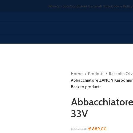
Privacy Policy
Condizioni Generali d’uso
Cookie Policy
Home
Prodotti
Raccolta Oli
Abbacchiatore ZANON Karboniu
Back to products
Abbacchiato
33V
Il
Il
€
889,00
€
1.175,00