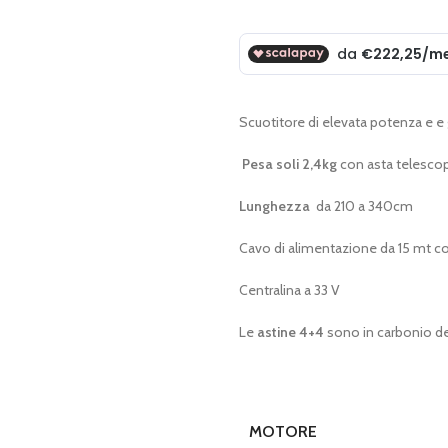
prezzo
prezzo
originale
attuale
era:
è:
€ 1.175,00.
€ 889,00.
Scuotitore di elevata potenza e e 
Pesa soli 2,4kg
con asta telescop
Lunghezza
da 210 a 340cm
Cavo di alimentazione da 15 mt c
Centralina a 33 V
Le
astine 4+4
sono in carbonio del
MOTORE