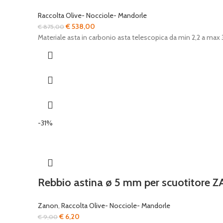
Raccolta Olive- Nocciole- Mandorle
Il
Il
€
538,00
€
875,00
prezzo
prezzo
Materiale asta in carbonio asta telescopica da min 2,2 a max
originale
attuale
era:
è:
€ 875,00.
€ 538,00.
-31%
Rebbio astina ø 5 mm per scuotitore
Zanon
,
Raccolta Olive- Nocciole- Mandorle
Il
Il
€
6,20
€
9,00