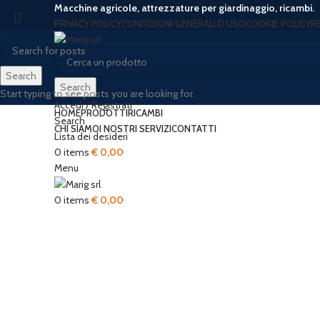
Macchine agricole, attrezzature per giardinaggio, ricambi.
PRIVACY POLICY
CONDIZIONI GENERALI D’USO
COOKIE POLICY
R
Search
Search
Start typing to see posts you are looking for.
Accedi / Registrati
HOME
PRODOTTI
RICAMBI
Search
CHI SIAMO
I NOSTRI SERVIZI
CONTATTI
Lista dei desideri
0
items
€
0,00
Menu
Click to enlarge
0
items
€
0,00