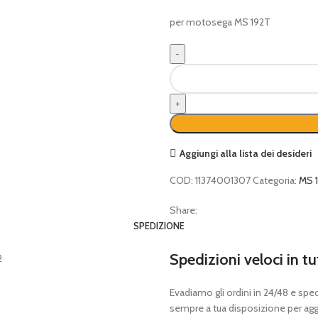
per motosega MS 192T
Modulo
di
accensione
o
bobina
Originale
Aggiungi alla lista dei desideri
STIHL
quantità
COD:
11374001307
Categoria:
MS 
Share:
SPEDIZIONE
Spedizioni veloci in tu
Evadiamo gli ordini in 24/48 e spedia
sempre a tua disposizione per aggi