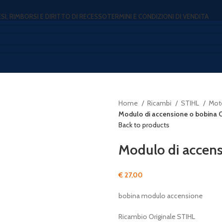
ESI, RIMBORSI E DIRITTO DI RECESSO
TERMINI E CONDIZIONI DI VENDITA
Home
Ricambi
STIHL
Mot
Modulo di accensione o bobina O
Back to products
Modulo di accens
€
27,00
bobina modulo accensione
Ricambio Originale STIHL