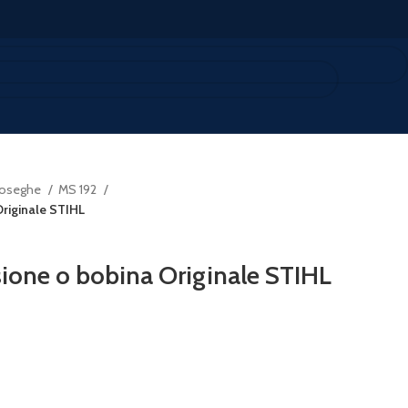
oseghe
MS 192
riginale STIHL
ione o bobina Originale STIHL