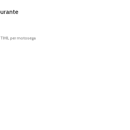
burante
 STIHIL per motosega