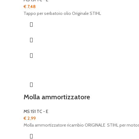
€
7,48
Tappo per serbatoio olio Originale STIHL
Molla ammortizzatore
MS 151 TC - E
€
2,99
Molla ammortizzatore ricambio ORIGINALE STIHL per moto