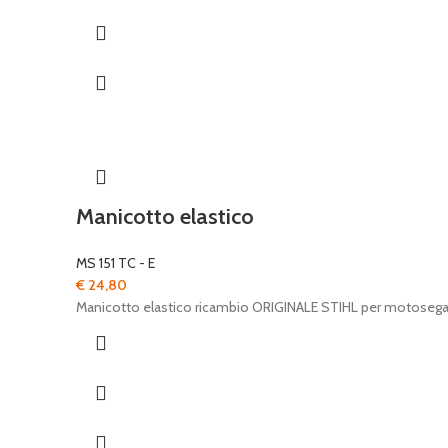
Manicotto elastico
MS 151 TC - E
€
24,80
Manicotto elastico ricambio ORIGINALE STIHL per motoseg