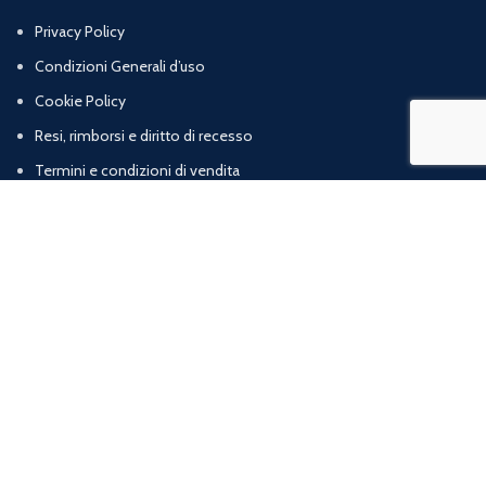
Privacy Policy
Condizioni Generali d’uso
Cookie Policy
Resi, rimborsi e diritto di recesso
Termini e condizioni di vendita
Chi Siamo
Contatti
Marig srl | Zona artigianale loc. Cognulo, 13 - 84078 Vallo della Lucania (SA) |
P.iva: 05832120652 | R.E.A: SA – 477319
web agency
ArtProject.it
Shop