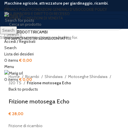
Macchine agricole, attrezzature per giardinaggio, ricambi.
PRIVACY POLICY
CONDIZIONI GENERALI D’USO
COOKIE POLICY
RESI, RIMBORSI E DIRITTO DI RECESSO
TERMINI E CONDIZIONI DI VENDITA
Search
HOME
PRODOTTI
RICAMBI
Search
Start typing to see posts you are looking for.
CHI SIAMO
I NOSTRI SERVIZI
CONTATTI
Accedi / Registrati
Search
Lista dei desideri
Click to enlarge
0
items
€
0,00
Menu
Home
Ricambi
Shindaiwa
Motoseghe Shindaiwa
0
items
€
0,00
320 TS
Frizione motosega Echo
Back to products
Frizione motosega Echo
€
28,00
Frizione di ricambio