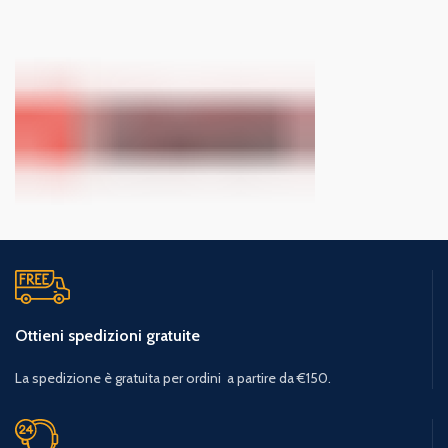
Ottieni spedizioni gratuite
La spedizione è gratuita per ordini a partire da €150.