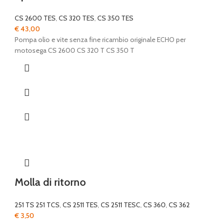
CS 2600 TES
,
CS 320 TES
,
CS 350 TES
€
43,00
Pompa olio e vite senza fine ricambio originale ECHO per
motosega CS 2600 CS 320 T CS 350 T
Molla di ritorno
251 TS 251 TCS
,
CS 2511 TES
,
CS 2511 TESC
,
CS 360
,
CS 362
€
3,50