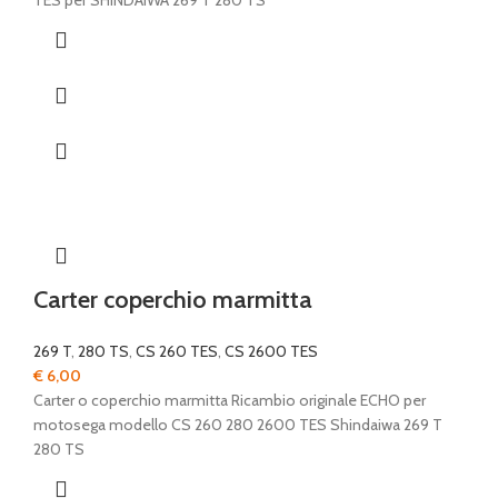
TES per SHINDAIWA 269 T 280 TS
Carter coperchio marmitta
269 T
,
280 TS
,
CS 260 TES
,
CS 2600 TES
€
6,00
Carter o coperchio marmitta Ricambio originale ECHO per
motosega modello CS 260 280 2600 TES Shindaiwa 269 T
280 TS