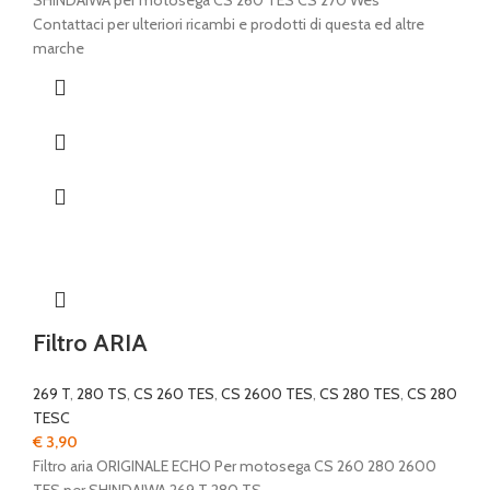
SHINDAIWA per motosega CS 260 TES CS 270 Wes
Contattaci per ulteriori ricambi e prodotti di questa ed altre
marche
Filtro ARIA
269 T
,
280 TS
,
CS 260 TES
,
CS 2600 TES
,
CS 280 TES
,
CS 280
TESC
€
3,90
Filtro aria ORIGINALE ECHO Per motosega CS 260 280 2600