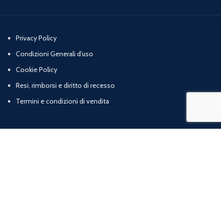
Privacy Policy
Condizioni Generali d’uso
Cookie Policy
Resi, rimborsi e diritto di recesso
Termini e condizioni di vendita
Chi Siamo
Contatti
Marig srl | Zona artigianale loc. Cognulo, 13 - 84078 Vallo della Lucania (SA) |
P.iva: 05832120652 | R.E.A: SA – 477319