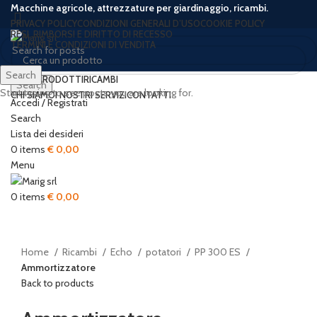
Macchine agricole, attrezzature per giardinaggio, ricambi.
PRIVACY POLICY
CONDIZIONI GENERALI D’USO
COOKIE POLICY
RESI, RIMBORSI E DIRITTO DI RECESSO
TERMINI E CONDIZIONI DI VENDITA
Search
HOME
PRODOTTI
RICAMBI
Search
Start typing to see posts you are looking for.
CHI SIAMO
I NOSTRI SERVIZI
CONTATTI
Accedi / Registrati
Search
Lista dei desideri
0
items
€
0,00
Menu
Click to enlarge
0
items
€
0,00
Home
Ricambi
Echo
potatori
PP 300 ES
Ammortizzatore
Back to products