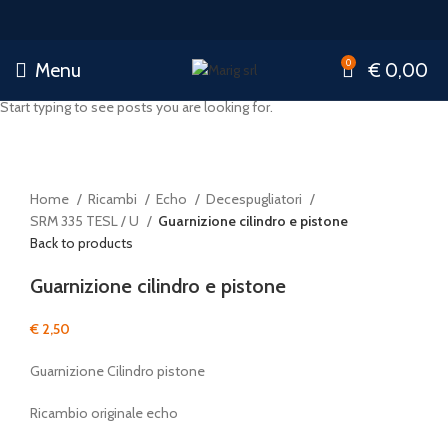
0
Menu
€
0,00
Start typing to see posts you are looking for.
Click to enlarge
Home
Ricambi
Echo
Decespugliatori
SRM 335 TESL / U
Guarnizione cilindro e pistone
Back to products
Guarnizione cilindro e pistone
€
2,50
Guarnizione Cilindro pistone
Ricambio originale echo