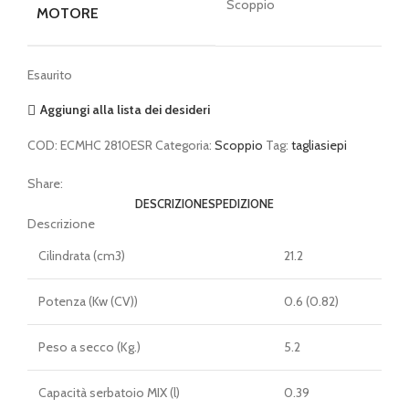
Scoppio
MOTORE
Esaurito
Aggiungi alla lista dei desideri
COD:
ECMHC 2810ESR
Categoria:
Scoppio
Tag:
tagliasiepi
Share:
DESCRIZIONE
SPEDIZIONE
Descrizione
Cilindrata (cm3)
21.2
Potenza (Kw (CV))
0.6 (0.82)
Peso a secco (Kg.)
5.2
Capacità serbatoio MIX (l)
0.39