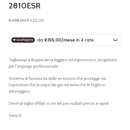
2810ESR
Il
Il
€
698,00
€
620,00
prezzo
prezzo
originale
attuale
era:
è:
€ 698,00.
€ 620,00.
Tagliasiepi a doppia lama leggero ed ergonomico, progettato
per l’impiego professionale.
Sistema di fuoriuscita delle emissioni che protegge sia
l’operatore che la siepe dai gas ed evita che le foglie si
danneggino.
Denti di taglio affilati su tre lati per risultati precisi e rapidi
Serie X