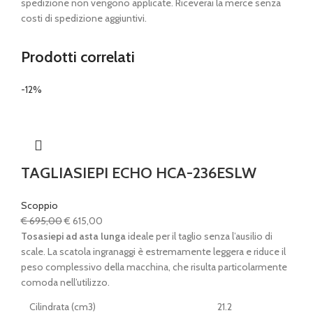
spedizione non vengono applicate. Riceverai la merce senza
costi di spedizione aggiuntivi.
Prodotti correlati
-12%
TAGLIASIEPI ECHO HCA-236ESLW
Scoppio
Il
Il
€
695,00
€
615,00
prezzo
prezzo
Tosasiepi ad asta lunga
ideale per il taglio senza l’ausilio di
originale
attuale
scale. La scatola ingranaggi è estremamente leggera e riduce il
era:
è:
peso complessivo della macchina, che risulta particolarmente
€ 695,00.
€ 615,00.
comoda nell’utilizzo.
Cilindrata (cm3)
21.2