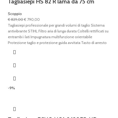
Tagliasiepi HS 82 R lama da 75 cm
Scoppio
Il
Il
€
829,00
€
790,00
prezzo
prezzo
Tagliasiepi professionale per grandi volumi di taglio Sistema
originale
attuale
antivibrante STIHL Filtro aria di lunga durata Coltelli rettificati su
era:
è:
entrambi i lati Impugnatura multifunzione orientabile
€ 829,00.
€ 790,00.
Protezione taglio e protezione guida avvitata Tasto di arresto
-9%