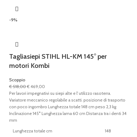
-9%
Tagliasiepi STIHL HL-KM 145° per
motori Kombi
Scoppio
Il
Il
€
518,00
€
469,00
prezzo
prezzo
Per lavori impegnativi su siepi alte e l' utilizzo rasoterra.
originale
attuale
Variatore meccanico regolabile a scatti. posizione di trasporto
era:
è:
con poco ingombro Lunghezza totale 148 cm peso 2,3 kg
€ 518,00.
€ 469,00.
Inclinazione 145° Lunghezza lama 60 cm Distanza tra i denti 34
mm
Lunghezza totale cm
148