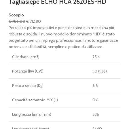
Tagliasiepe ECHO HCA 2620ES-HD
Scoppio
Il
Il
€
786,00
€
712,80
prezzo
prezzo
Per utilizzi più impegnativi e per chi richiede un macchina più
originale
attuale
robusta e solida. il nuovo modello denominato “HD” è stato
era:
è:
progettato per un impiego professionale. Il motore garantisce
€ 786,00.
€ 712,80.
potenza e affidabilità, semplice e pratico da utilizzare.
Cilindrata (cm3)
25.4
Potenza (Kw (CV))
1.0 (1.36)
Peso a secco (Kg)
6.5
Capacità serbatoio MIX (L)
0.6
Lunghezza lama (mm)
536
Lunghezza tot. (mm)
2440