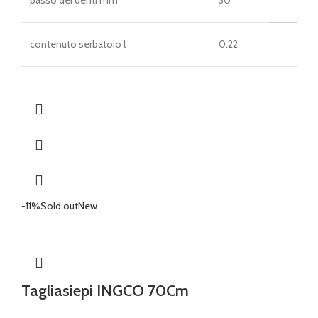
passo dei denti mm
30
contenuto serbatoio l
0.22
-11%
Sold out
New
Tagliasiepi INGCO 70Cm