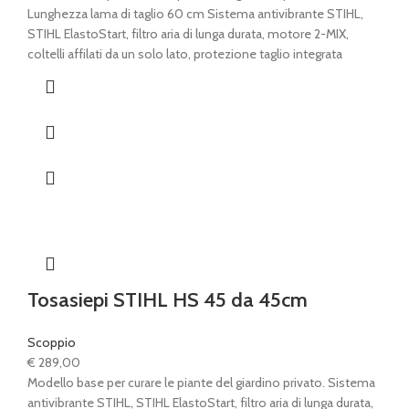
originale
attuale
Lunghezza lama di taglio 60 cm Sistema antivibrante STIHL,
era:
è:
STIHL ElastoStart, filtro aria di lunga durata, motore 2-MIX,
€ 379,00.
€ 319,00.
coltelli affilati da un solo lato, protezione taglio integrata
Tosasiepi STIHL HS 45 da 45cm
Scoppio
€
289,00
Modello base per curare le piante del giardino privato. Sistema
antivibrante STIHL, STIHL ElastoStart, filtro aria di lunga durata,