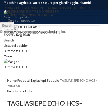
Macchine agricole, attrezzature per giardinaggio, ricambi.
PRIVACY POLICY
CONDIZIONI GENERALI D’USO
COOKIE POLICY
RESI, RIMBORSI E DIRITTO DI RECESSO
TERMINI E CONDIZIONI DI VENDITA
Search
HOME
PRODOTTI
RICAMBI
Search
Start typing to see posts you are looking for.
CHI SIAMO
I NOSTRI SERVIZI
CONTATTI
Accedi / Registrati
-11%
Sold out
Search
Lista dei desideri
0
items
€
0,00
Menu
Click to enlarge
0
items
€
0,00
Home
Prodotti
Tagliasiepi
Scoppio
TAGLIASIEPE ECHO HCS-
2810ESR
Back to products
TAGLIASIEPE ECHO HCS-