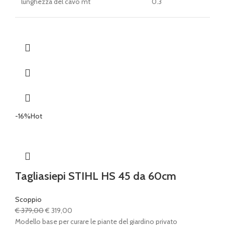
lunghezza del cavo mt
0.3
-16%
Hot
Tagliasiepi STIHL HS 45 da 60cm
Scoppio
Il
Il
€
379,00
€
319,00
prezzo
prezzo
Modello base per curare le piante del giardino privato