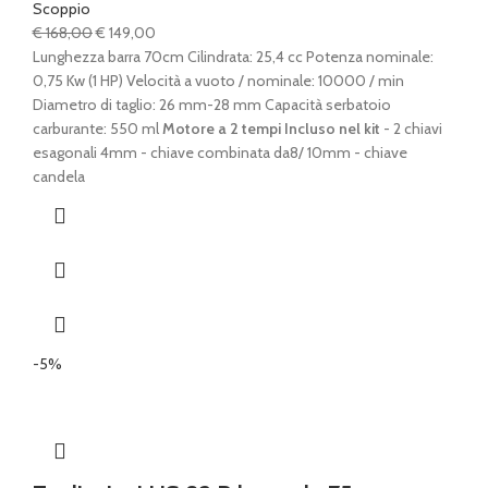
Scoppio
Il
Il
€
168,00
€
149,00
prezzo
prezzo
Lunghezza barra 70cm Cilindrata: 25,4 cc Potenza nominale:
originale
attuale
0,75 Kw (1 HP) Velocità a vuoto / nominale: 10000 / min
era:
è:
Diametro di taglio: 26 mm-28 mm Capacità serbatoio
€ 168,00.
€ 149,00.
carburante: 550 ml
Motore a 2 tempi
Incluso nel kit
- 2 chiavi
esagonali 4mm - chiave combinata da8/ 10mm - chiave
candela
-5%