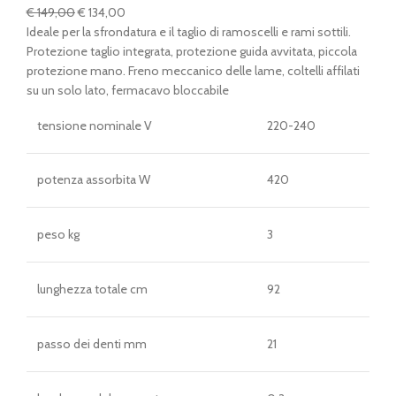
Il
Il
€
149,00
€
134,00
prezzo
prezzo
Ideale per la sfrondatura e il taglio di ramoscelli e rami sottili.
originale
attuale
Protezione taglio integrata, protezione guida avvitata, piccola
era:
è:
protezione mano. Freno meccanico delle lame, coltelli affilati
€ 149,00.
€ 134,00.
su un solo lato, fermacavo bloccabile
tensione nominale V
220-240
potenza assorbita W
420
peso kg
3
lunghezza totale cm
92
passo dei denti mm
21