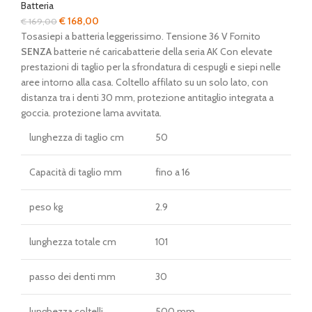
Batteria
Il
Il
€
168,00
€
169,00
prezzo
prezzo
Tosasiepi a batteria leggerissimo. Tensione 36 V Fornito
originale
attuale
SENZA
batterie né caricabatterie della seria AK Con elevate
era:
è:
prestazioni di taglio per la sfrondatura di cespugli e siepi nelle
€ 169,00.
€ 168,00.
aree intorno alla casa. Coltello affilato su un solo lato, con
distanza tra i denti 30 mm, protezione antitaglio integrata a
goccia. protezione lama avvitata.
lunghezza di taglio cm
50
Capacità di taglio mm
fino a 16
peso kg
2.9
lunghezza totale cm
101
passo dei denti mm
30
lunghezza coltelli
500 mm