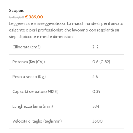
Scoppio
Il
Il
€
389,00
€
457,00
prezzo
prezzo
Leggerezza e maneggevolezza. La macchina ideali per il privato
originale
attuale
esigente o per i professionisti che lavorano con regolarità su
era:
è:
siepi di piccole e medie dimensioni.
€ 457,00.
€ 389,00.
Cilindrata (cm3)
21.2
Potenza (Kw (CV))
0.6 (0.82)
Peso a secco (Kg.)
4.6
Capacità serbatoio MIX (l)
0.39
Lunghezza lama (mm)
534
Velocità di taglio (tagli/min)
3600