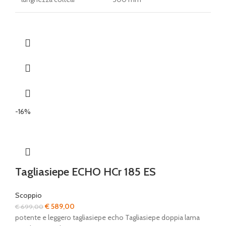
-16%
Tagliasiepe ECHO HCr 185 ES
Scoppio
Il
Il
€
589,00
€
699,00
prezzo
prezzo
potente e leggero tagliasiepe echo Tagliasiepe doppia lama