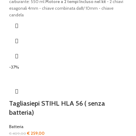
€ 168,00.
€ 149,00.
carburante: 550 ml
Motore a 2 tempi
Incluso nel kit
- 2 chiavi
esagonali 4mm - chiave combinata da8/ 10mm - chiave
candela
-37%
Tagliasiepi STIHL HLA 56 ( senza
batteria)
Batteria
Il
Il
€
259,00
€
409,00