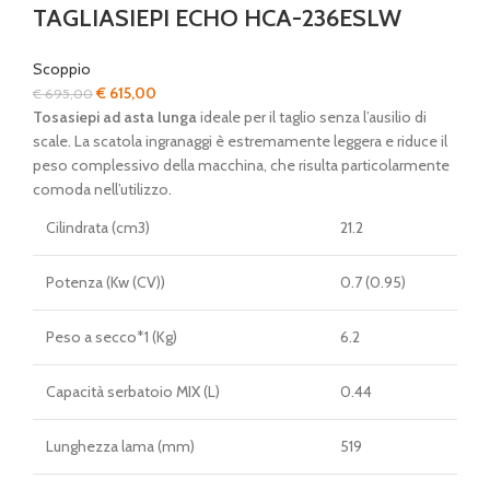
TAGLIASIEPI ECHO HCA-236ESLW
Scoppio
Il
Il
€
615,00
€
695,00
prezzo
prezzo
Tosasiepi ad asta lunga
ideale per il taglio senza l’ausilio di
originale
attuale
scale. La scatola ingranaggi è estremamente leggera e riduce il
era:
è:
peso complessivo della macchina, che risulta particolarmente
€ 695,00.
€ 615,00.
comoda nell’utilizzo.
Cilindrata (cm3)
21.2
Potenza (Kw (CV))
0.7 (0.95)
Peso a secco*1 (Kg)
6.2
Capacità serbatoio MIX (L)
0.44
Lunghezza lama (mm)
519