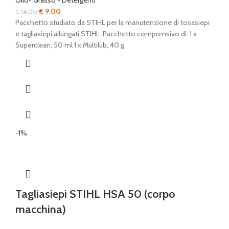
Olio- Grasso - Detergenti
Il
Il
€
9,00
€
14,00
prezzo
prezzo
Pacchetto studiato da STIHL per la manutenzione di tosasiepi
originale
attuale
e tagliasiepi allungati STIHL. Pacchetto comprensivo di: 1 x
era:
è:
Superclean, 50 ml 1 x Multilub, 40 g
€ 14,00.
€ 9,00.
-1%
Tagliasiepi STIHL HSA 50 (corpo
macchina)