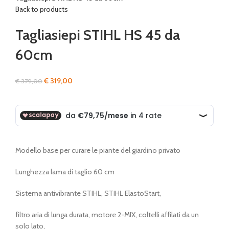
Back to products
Tagliasiepi STIHL HS 45 da
60cm
Il
Il
€
319,00
€
379,00
prezzo
prezzo
originale
attuale
era:
è:
€ 379,00.
€ 319,00.
Modello base per curare le piante del giardino privato
Lunghezza lama di taglio 60 cm
Sistema antivibrante STIHL, STIHL ElastoStart,
filtro aria di lunga durata, motore 2-MIX, coltelli affilati da un
solo lato,