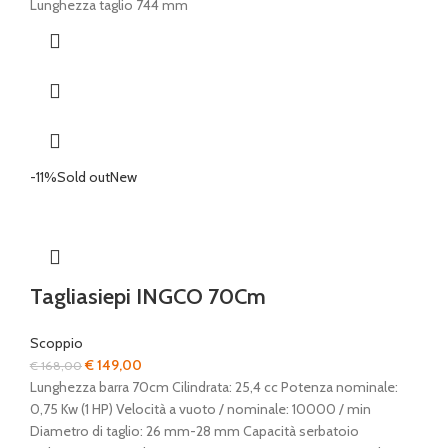
originale
attuale
Lunghezza taglio 744 mm
era:
è:
€ 699,00.
€ 589,00.
-11%
Sold out
New
Tagliasiepi INGCO 70Cm
Scoppio
Il
Il
€
149,00
€
168,00
prezzo
prezzo
Lunghezza barra 70cm Cilindrata: 25,4 cc Potenza nominale:
originale
attuale
0,75 Kw (1 HP) Velocità a vuoto / nominale: 10000 / min
era:
è:
Diametro di taglio: 26 mm-28 mm Capacità serbatoio