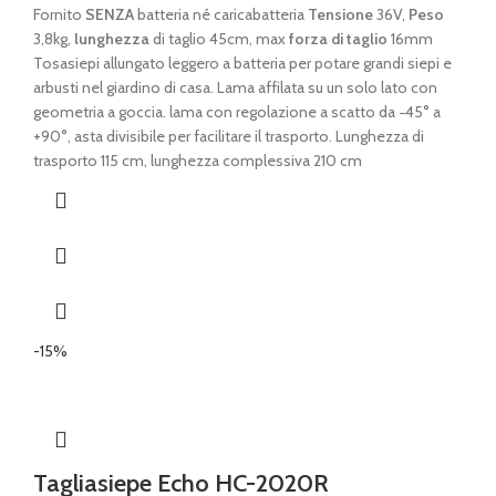
prezzo
prezzo
Fornito
SENZA
batteria né caricabatteria
Tensione
36V,
Peso
originale
attuale
3,8kg,
lunghezza
di taglio 45cm, max
forza di taglio
16mm
era:
è:
Tosasiepi allungato leggero a batteria per potare grandi siepi e
€ 409,00.
€ 259,00.
arbusti nel giardino di casa. Lama affilata su un solo lato con
geometria a goccia. lama con regolazione a scatto da −45° a
+90°, asta divisibile per facilitare il trasporto. Lunghezza di
trasporto 115 cm, lunghezza complessiva 210 cm
-15%
Tagliasiepe Echo HC-2020R