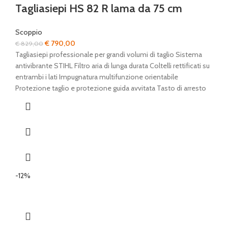
Tagliasiepi HS 82 R lama da 75 cm
Scoppio
Il
Il
€
790,00
€
829,00
prezzo
prezzo
Tagliasiepi professionale per grandi volumi di taglio Sistema
originale
attuale
antivibrante STIHL Filtro aria di lunga durata Coltelli rettificati su
era:
è:
entrambi i lati Impugnatura multifunzione orientabile
€ 829,00.
€ 790,00.
Protezione taglio e protezione guida avvitata Tasto di arresto
-12%