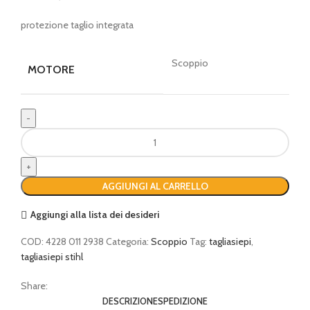
protezione taglio integrata
Scoppio
MOTORE
Tagliasiepi
STIHL
HS
45
AGGIUNGI AL CARRELLO
da
60cm
Aggiungi alla lista dei desideri
quantità
COD:
4228 011 2938
Categoria:
Scoppio
Tag:
tagliasiepi
,
tagliasiepi stihl
Share:
DESCRIZIONE
SPEDIZIONE