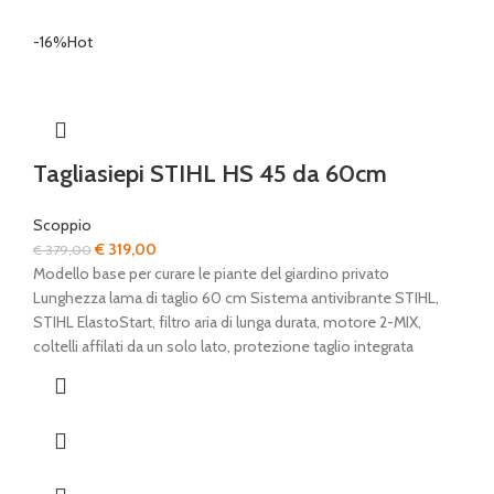
-16%
Hot
Tagliasiepi STIHL HS 45 da 60cm
Scoppio
Il
Il
€
319,00
€
379,00
prezzo
prezzo
Modello base per curare le piante del giardino privato
originale
attuale
Lunghezza lama di taglio 60 cm Sistema antivibrante STIHL,
era:
è:
STIHL ElastoStart, filtro aria di lunga durata, motore 2-MIX,
€ 379,00.
€ 319,00.
coltelli affilati da un solo lato, protezione taglio integrata