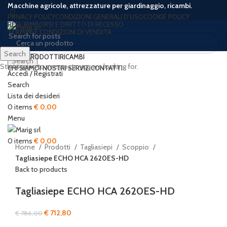
Macchine agricole, attrezzature per giardinaggio, ricambi.
PRIVACY POLICY
CONDIZIONI GENERALI D’USO
COOKIE POLICY
RESI, RIMBORSI E DIRITTO DI RECESSO
TERMINI E CONDIZIONI DI VENDITA
Search
HOME
PRODOTTI
RICAMBI
Search
Start typing to see posts you are looking for.
CHI SIAMO
I NOSTRI SERVIZI
CONTATTI
Accedi / Registrati
-9%
Search
Lista dei desideri
0
items
€
0,00
Click to enlarge
Menu
0
items
€
0,00
Home
Prodotti
Tagliasiepi
Scoppio
Tagliasiepe ECHO HCA 2620ES-HD
Back to products
Tagliasiepe ECHO HCA 2620ES-HD
Il
Il
€
712,80
€
786,00
prezzo
prezzo