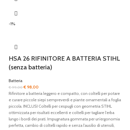
-1%
HSA 26 RIFINITORE A BATTERIA STIHL
(senza batteria)
Batteria
Il
Il
€
98,00
€
99,00
prezzo
prezzo
Rifinitore a batteria leggero e compatto, con coltelli per potare
originale
attuale
e curare piccole siepi sempreverdi e piante ornamentali a foglia
era:
è:
piccola. INCLUSI Coltelli per cespugli con geometria STIHL
€ 99,00.
€ 98,00.
ottimizzata per risultati eccellenti e coltelli per tagliare l’erba
lungo i bordi dei prati. Impugnatura gommata per un’ergonomia
perfetta, cambio di coltelli rapido e senza l’ausilio di utensili,