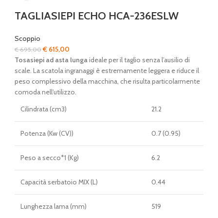
TAGLIASIEPI ECHO HCA-236ESLW
Scoppio
Il
Il
€
615,00
€
695,00
prezzo
prezzo
Tosasiepi ad asta lunga
ideale per il taglio senza l’ausilio di
originale
attuale
scale. La scatola ingranaggi è estremamente leggera e riduce il
era:
è:
peso complessivo della macchina, che risulta particolarmente
€ 695,00.
€ 615,00.
comoda nell’utilizzo.
Cilindrata (cm3)
21.2
Potenza (Kw (CV))
0.7 (0.95)
Peso a secco*1 (Kg)
6.2
Capacità serbatoio MIX (L)
0.44
Lunghezza lama (mm)
519