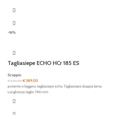
-16%
Tagliasiepe ECHO HCr 185 ES
Scoppio
Il
Il
€
589,00
€
699,00
prezzo
prezzo
potente e leggero tagliasiepe echo Tagliasiepe doppia lama
originale
attuale
Lunghezza taglio 744 mm
era:
è:
€ 699,00.
€ 589,00.