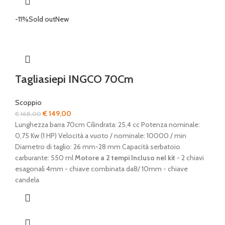
-11%
Sold out
New
Tagliasiepi INGCO 70Cm
Scoppio
Il
Il
€
149,00
€
168,00
prezzo
prezzo
Lunghezza barra 70cm Cilindrata: 25,4 cc Potenza nominale:
originale
attuale
0,75 Kw (1 HP) Velocità a vuoto / nominale: 10000 / min
era:
è:
Diametro di taglio: 26 mm-28 mm Capacità serbatoio
€ 168,00.
€ 149,00.
carburante: 550 ml
Motore a 2 tempi
Incluso nel kit
- 2 chiavi
esagonali 4mm - chiave combinata da8/ 10mm - chiave
candela