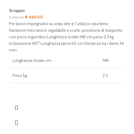
Scoppio
Il
Il
€
469,00
€
518,00
prezzo
prezzo
Per lavori impegnativi su siepi alte e l' utilizzo rasoterra.
originale
attuale
Variatore meccanico regolabile a scatti. posizione di trasporto
era:
è:
con poco ingombro Lunghezza totale 148 cm peso 2,3 kg
€ 518,00.
€ 469,00.
Inclinazione 145° Lunghezza lama 60 cm Distanza tra i denti 34
mm
Lunghezza totale cm
148
Peso kg
2.3