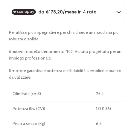
originale
attuale
era:
è:
€ 786,00.
€ 712,80.
Per utilizzi più impegnativi e per chi richiede un macchina più
robusta e solida.
il nuovo modello denominato “HD” è stato progettato per un
impiego professionale.
Il motore garantisce potenza e affidabilità, semplice e pratico
da utilizzare.
Cilindrata (cm3)
25.4
Potenza (Kw (CV))
1.0 (1.36)
Peso a secco (Kg)
6.5