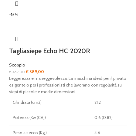
-15%
Tagliasiepe Echo HC-2020R
Scoppio
Il
Il
€
389,00
€
457,00
prezzo
prezzo
Leggerezza e maneggevolezza. La macchina ideali per il privato
originale
attuale
esigente o per i professionisti che lavorano con regolarità su
era:
è:
siepi di piccole e medie dimensioni.
€ 457,00.
€ 389,00.
Cilindrata (cm3)
21.2
Potenza (Kw (CV))
0.6 (0.82)
Peso a secco (Kg.)
4.6