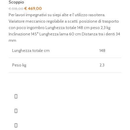
Scoppio
Il
Il
€
469,00
€
518,00
prezzo
prezzo
Per lavori impegnativi su siepi alte e l' utilizzo rasoterra.
originale
attuale
Variatore meccanico regolabile a scatti. posizione di trasporto
era:
è:
con poco ingombro Lunghezza totale 148 cm peso 2,3 kg
€ 518,00.
€ 469,00.
Inclinazione 145° Lunghezza lama 60 cm Distanza tra i denti 34
mm
Lunghezza totale cm
148
Peso kg
2.3