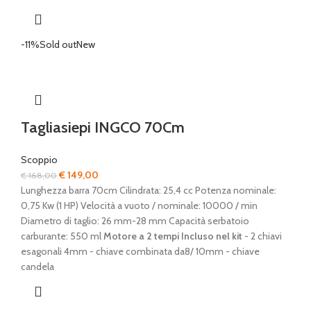
-11%
Sold out
New
Tagliasiepi INGCO 70Cm
Scoppio
Il
Il
€
149,00
€
168,00
prezzo
prezzo
Lunghezza barra 70cm Cilindrata: 25,4 cc Potenza nominale:
originale
attuale
0,75 Kw (1 HP) Velocità a vuoto / nominale: 10000 / min
era:
è:
Diametro di taglio: 26 mm-28 mm Capacità serbatoio
€ 168,00.
€ 149,00.
carburante: 550 ml
Motore a 2 tempi
Incluso nel kit
- 2 chiavi
esagonali 4mm - chiave combinata da8/ 10mm - chiave
candela