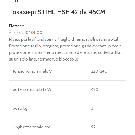
Tosasiepi STIHL HSE 42 da 45CM
Elettrico
Il
Il
€
134,00
€
149,00
prezzo
prezzo
Ideale per la sfrondatura e il taglio di ramoscelli e rami sottili.
originale
attuale
Protezione taglio integrata, protezione guida avvitata, piccola
era:
è:
protezione mano. Freno meccanico delle lame, coltelli affilati
€ 149,00.
€ 134,00.
su un solo lato, fermacavo bloccabile
tensione nominale V
220-240
potenza assorbita W
420
peso kg
3
lunghezza totale cm
92