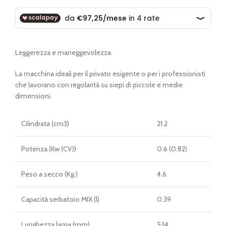
originale
attuale
era:
è:
€ 457,00.
€ 389,00.
Leggerezza e maneggevolezza.
La macchina ideali per il privato esigente o per i professionisti
che lavorano con regolarità su siepi di piccole e medie
dimensioni.
Cilindrata (cm3)
21.2
Potenza (Kw (CV))
0.6 (0.82)
Peso a secco (Kg.)
4.6
Capacità serbatoio MIX (l)
0.39
Lunghezza lama (mm)
534