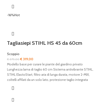
-16%
Hot
Tagliasiepi STIHL HS 45 da 60cm
Scoppio
Il
Il
€
319,00
€
379,00
prezzo
prezzo
Modello base per curare le piante del giardino privato
originale
attuale
Lunghezza lama di taglio 60 cm Sistema antivibrante STIHL,
era:
è:
STIHL ElastoStart, filtro aria di lunga durata, motore 2-MIX,
€ 379,00.
€ 319,00.
coltelli affilati da un solo lato, protezione taglio integrata