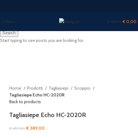
Menu
0
items
€
0,00
Search
Start typing to see posts you are looking for.
-15%
Click to enlarge
Home
Prodotti
Tagliasiepi
Scoppio
Tagliasiepe Echo HC-2020R
Back to products
Tagliasiepe Echo HC-2020R
Il
Il
€
389,00
€
457,00
prezzo
prezzo