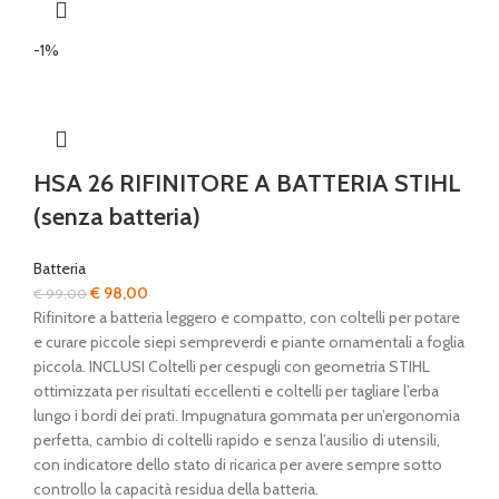
-1%
HSA 26 RIFINITORE A BATTERIA STIHL
(senza batteria)
Batteria
Il
Il
€
98,00
€
99,00
prezzo
prezzo
Rifinitore a batteria leggero e compatto, con coltelli per potare
originale
attuale
e curare piccole siepi sempreverdi e piante ornamentali a foglia
era:
è:
piccola. INCLUSI Coltelli per cespugli con geometria STIHL
€ 99,00.
€ 98,00.
ottimizzata per risultati eccellenti e coltelli per tagliare l’erba
lungo i bordi dei prati. Impugnatura gommata per un’ergonomia
perfetta, cambio di coltelli rapido e senza l’ausilio di utensili,
con indicatore dello stato di ricarica per avere sempre sotto
controllo la capacità residua della batteria.