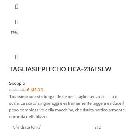
-12%
TAGLIASIEPI ECHO HCA-236ESLW
Scoppio
Il
Il
€
615,00
€
695,00
prezzo
prezzo
Tosasiepi ad asta lunga
ideale per il taglio senza l’ausilio di
originale
attuale
scale. La scatola ingranaggi è estremamente leggera e riduce il
era:
è:
peso complessivo della macchina, che risulta particolarmente
€ 695,00.
€ 615,00.
comoda nell’utilizzo.
Cilindrata (cm3)
21.2