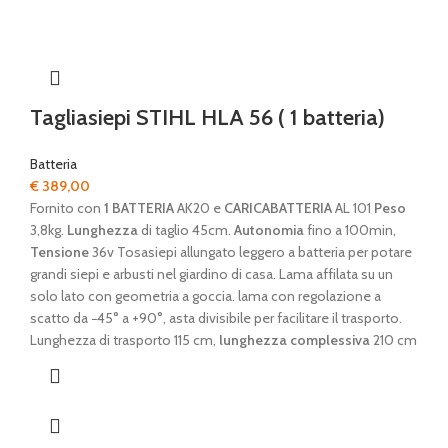
Tagliasiepi STIHL HLA 56 ( 1 batteria)
Batteria
€
389,00
Fornito con
1 BATTERIA
AK20 e
CARICABATTERIA
AL 101
Peso
3,8kg.
Lunghezza
di taglio 45cm.
Autonomia
fino a 100min,
Tensione
36v Tosasiepi allungato leggero a batteria per potare
grandi siepi e arbusti nel giardino di casa. Lama affilata su un
solo lato con geometria a goccia. lama con regolazione a
scatto da −45° a +90°, asta divisibile per facilitare il trasporto.
Lunghezza di trasporto 115 cm,
lunghezza complessiva
210 cm