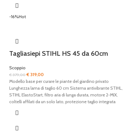
-16%
Hot
Tagliasiepi STIHL HS 45 da 60cm
Scoppio
Il
Il
€
319,00
€
379,00
prezzo
prezzo
Modello base per curare le piante del giardino privato
originale
attuale
Lunghezza lama di taglio 60 cm Sistema antivibrante STIHL,
era:
è:
STIHL ElastoStart, filtro aria di lunga durata, motore 2-MIX,
€ 379,00.
€ 319,00.
coltelli affilati da un solo lato, protezione taglio integrata