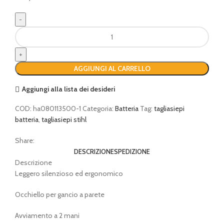
Tagliasiepi
STIHL
HSA
30
AGGIUNGI AL CARRELLO
(con
batteria)
Aggiungi alla lista dei desideri
quantità
COD:
ha080113500-1
Categoria:
Batteria
Tag:
tagliasiepi
batteria
,
tagliasiepi stihl
Share:
DESCRIZIONE
SPEDIZIONE
Descrizione
Leggero silenzioso ed ergonomico
Occhiello per gancio a parete
Avviamento a 2 mani