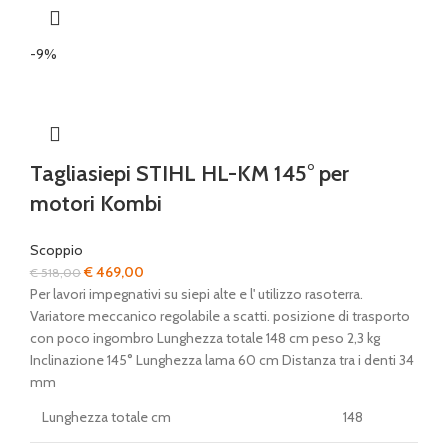
-9%
Tagliasiepi STIHL HL-KM 145° per
motori Kombi
Scoppio
Il
Il
€
469,00
€
518,00
prezzo
prezzo
Per lavori impegnativi su siepi alte e l' utilizzo rasoterra.
originale
attuale
Variatore meccanico regolabile a scatti. posizione di trasporto
era:
è:
con poco ingombro Lunghezza totale 148 cm peso 2,3 kg
€ 518,00.
€ 469,00.
Inclinazione 145° Lunghezza lama 60 cm Distanza tra i denti 34
mm
Lunghezza totale cm
148