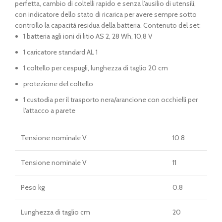
perfetta, cambio di coltelli rapido e senza l’ausilio di utensili,
con indicatore dello stato di ricarica per avere sempre sotto
controllo la capacità residua della batteria. Contenuto del set:
1 batteria agli ioni di litio AS 2, 28 Wh, 10,8 V
1 caricatore standard AL 1
1 coltello per cespugli, lunghezza di taglio 20 cm
protezione del coltello
1 custodia per il trasporto nera/arancione con occhielli per
l'attacco a parete
Tensione nominale V
10.8
Tensione nominale V
11
Peso kg
0.8
Lunghezza di taglio cm
20