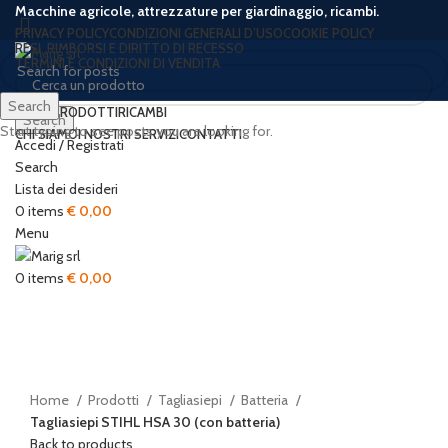
Macchine agricole, attrezzature per giardinaggio, ricambi.
PRIVACY POLICY
CONDIZIONI GENERALI D’USO
COOKIE POLICY
RESI, RIMBORSI E DIRITTO DI RECESSO
TERMINI E CONDIZIONI DI VENDITA
Search
HOME
PRODOTTI
RICAMBI
Search
Start typing to see posts you are looking for.
CHI SIAMO
I NOSTRI SERVIZI
CONTATTI
Accedi / Registrati
Search
Lista dei desideri
0
items
€
0,00
Menu
Click to enlarge
0
items
€
0,00
Home
Prodotti
Tagliasiepi
Batteria
Tagliasiepi STIHL HSA 30 (con batteria)
Back to products