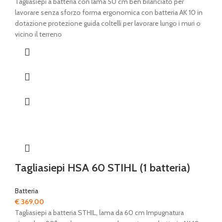
prezzo
prezzo
Tagliasiepi a batteria con lama 50 cm ben bilanciato per
originale
attuale
lavorare senza sforzo forma ergonomica con batteria AK 10 in
era:
è:
dotazione protezione guida coltelli per lavorare lungo i muri o
€ 329,00.
€ 268,00.
vicino il terreno
Tagliasiepi HSA 60 STIHL (1 batteria)
Batteria
€
369,00
Tagliasiepi a batteria STHIL, lama da 60 cm Impugnatura