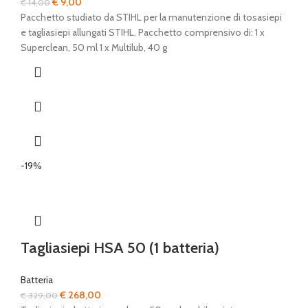
Il
Il
€
9,00
€
14,00
prezzo
prezzo
Pacchetto studiato da STIHL per la manutenzione di tosasiepi
originale
attuale
e tagliasiepi allungati STIHL. Pacchetto comprensivo di: 1 x
era:
è:
Superclean, 50 ml 1 x Multilub, 40 g
€ 14,00.
€ 9,00.
-19%
Tagliasiepi HSA 50 (1 batteria)
Batteria
Il
Il
€
268,00
€
329,00