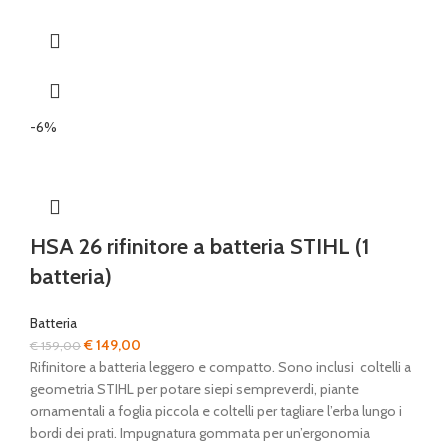
-6%
HSA 26 rifinitore a batteria STIHL (1
batteria)
Batteria
Il
Il
€
149,00
€
159,00
prezzo
prezzo
Rifinitore a batteria leggero e compatto. Sono inclusi coltelli a
originale
attuale
geometria STIHL per potare siepi sempreverdi, piante
era:
è:
ornamentali a foglia piccola e coltelli per tagliare l’erba lungo i
€ 159,00.
€ 149,00.
bordi dei prati. Impugnatura gommata per un’ergonomia