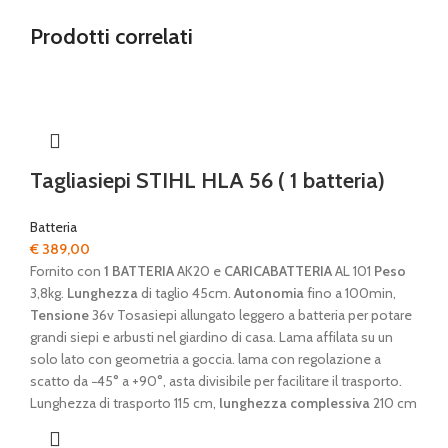
Prodotti correlati
Tagliasiepi STIHL HLA 56 ( 1 batteria)
Batteria
€
389,00
Fornito con
1 BATTERIA
AK20 e
CARICABATTERIA
AL 101
Peso
3,8kg.
Lunghezza
di taglio 45cm.
Autonomia
fino a 100min,
Tensione
36v Tosasiepi allungato leggero a batteria per potare
grandi siepi e arbusti nel giardino di casa. Lama affilata su un
solo lato con geometria a goccia. lama con regolazione a
scatto da −45° a +90°, asta divisibile per facilitare il trasporto.
Lunghezza di trasporto 115 cm,
lunghezza complessiva
210 cm