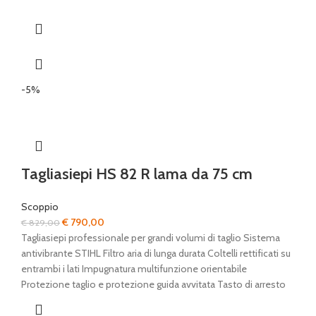
-5%
Tagliasiepi HS 82 R lama da 75 cm
Scoppio
Il
Il
€
790,00
€
829,00
prezzo
prezzo
Tagliasiepi professionale per grandi volumi di taglio Sistema
originale
attuale
antivibrante STIHL Filtro aria di lunga durata Coltelli rettificati su
era:
è:
entrambi i lati Impugnatura multifunzione orientabile
€ 829,00.
€ 790,00.
Protezione taglio e protezione guida avvitata Tasto di arresto