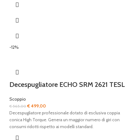
-12%
Decespugliatore ECHO SRM 2621 TESL
Scoppio
Il
Il
€
499,00
€
565,00
prezzo
prezzo
Decespugliatore professionale dotato di esclusiva coppia
originale
attuale
conica High Torque. Genera un maggior numero di giri con
era:
è:
consumi ridotti rispetto ai modelli standard.
€ 565,00.
€ 499,00.