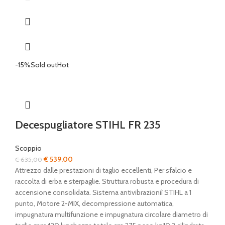
-15%
Sold out
Hot
Decespugliatore STIHL FR 235
Scoppio
Il
Il
€
539,00
€
635,00
prezzo
prezzo
Attrezzo dalle prestazioni di taglio eccellenti, Per sfalcio e
originale
attuale
raccolta di erba e sterpaglie. Struttura robusta e procedura di
era:
è:
accensione consolidata. Sistema antivibrazioniì STIHL a 1
€ 635,00.
€ 539,00.
punto, Motore 2-MIX, decompressione automatica,
impugnatura multifunzione e impugnatura circolare diametro di