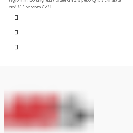
taglio mm420 lunghezza totale cm 275 peso kg 10.3 cilindrata
cm³ 36.3 potenza CV2.1