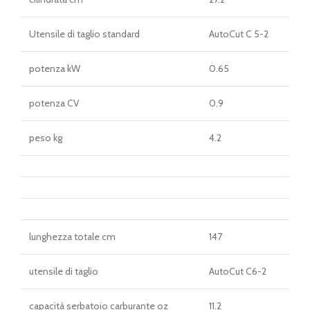
Utensile di taglio standard
AutoCut C 5-2
potenza kW
0.65
potenza CV
0.9
peso kg
4.2
lunghezza totale cm
147
utensile di taglio
AutoCut C6-2
capacità serbatoio carburante oz
11.2