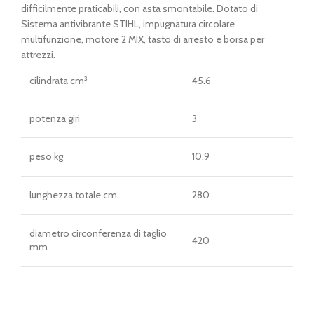
difficilmente praticabili, con asta smontabile. Dotato di
Sistema antivibrante STIHL, impugnatura circolare
multifunzione, motore 2 MIX, tasto di arresto e borsa per
attrezzi.
cilindrata cm³
45.6
potenza giri
3
peso kg
10.9
lunghezza totale cm
280
diametro circonferenza di taglio
420
mm