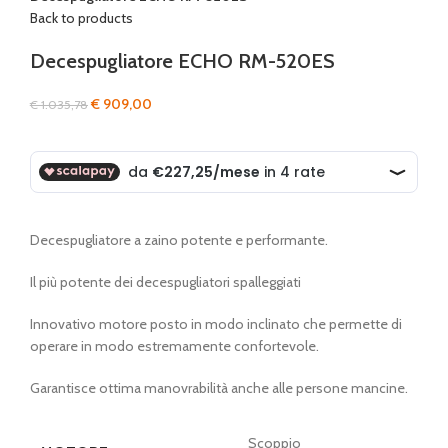
Back to products
Decespugliatore ECHO RM-520ES
Il
Il
€
909,00
€
1.035,78
prezzo
prezzo
originale
attuale
era:
è:
€ 1.035,78.
€ 909,00.
Decespugliatore a zaino potente e performante.
Il più potente dei decespugliatori spalleggiati
Innovativo motore posto in modo inclinato che permette di
operare in modo estremamente confortevole.
Garantisce ottima manovrabilità anche alle persone mancine.
Scoppio