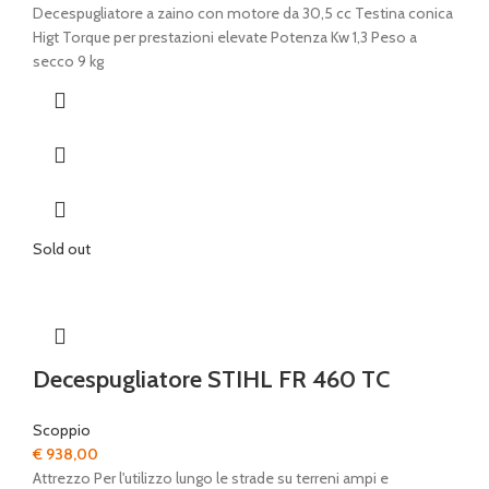
prezzo
prezzo
Decespugliatore a zaino con motore da 30,5 cc Testina conica
originale
attuale
Higt Torque per prestazioni elevate Potenza Kw 1,3 Peso a
era:
è:
secco 9 kg
€ 725,00.
€ 639,00.
Sold out
Decespugliatore STIHL FR 460 TC
Scoppio
€
938,00
Attrezzo Per l'utilizzo lungo le strade su terreni ampi e