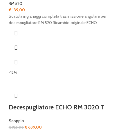
RM 520
€
139,00
Scatola ingranaggi completa trasmissione angolare per
decespugliatore RM 520 Ricambio originale ECHO
-12%
Decespugliatore ECHO RM 3020 T
Scoppio
Il
Il
€
639,00
€
725,00