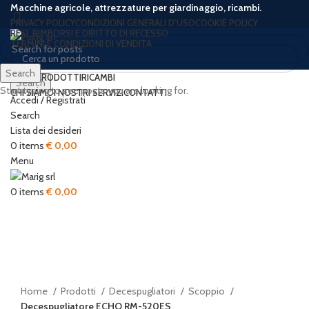
Macchine agricole, attrezzature per giardinaggio, ricambi.
PRIVACY POLICY
CONDIZIONI GENERALI D’USO
COOKIE POLICY
RESI, RIMBORSI E DIRITTO DI RECESSO
TERMINI E CONDIZIONI DI VENDITA
Search
HOME
PRODOTTI
RICAMBI
Search
Start typing to see posts you are looking for.
CHI SIAMO
I NOSTRI SERVIZI
CONTATTI
Accedi / Registrati
-12%
Search
Lista dei desideri
0
items
€
0,00
Menu
0
items
€
0,00
Click to enlarge
Home
Prodotti
Decespugliatori
Scoppio
Decespugliatore ECHO RM-520ES