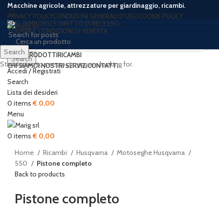
Macchine agricole, attrezzature per giardinaggio, ricambi.
PRIVACY POLICY
CONDIZIONI GENERALI D’USO
COOKIE POLICY
RESI, RIMBORSI E DIRITTO DI RECESSO
TERMINI E CONDIZIONI DI VENDITA
Search
HOME
PRODOTTI
RICAMBI
Search
Start typing to see posts you are looking for.
CHI SIAMO
I NOSTRI SERVIZI
CONTATTI
Accedi / Registrati
Search
Lista dei desideri
0
items
€
0,00
Click to enlarge
Menu
0
items
€
0,00
Home
Ricambi
Husqvarna
Motoseghe Husqvarna
550
Pistone completo
Back to products
Pistone completo