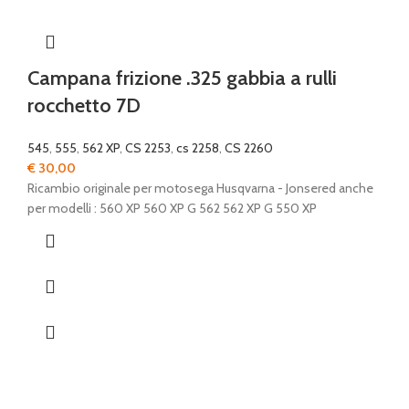
Campana frizione .325 gabbia a rulli
rocchetto 7D
545
,
555
,
562 XP
,
CS 2253
,
cs 2258
,
CS 2260
€
30,00
Ricambio originale per motosega Husqvarna - Jonsered anche
per modelli : 560 XP 560 XP G 562 562 XP G 550 XP