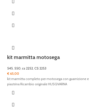
kit marmitta motosega
545
,
550
,
cs 2252
,
CS 2253
€
65,00
kit marmitta completo per motosega con guarnizione e
piastrina Ricambio originale HUSQVARNA