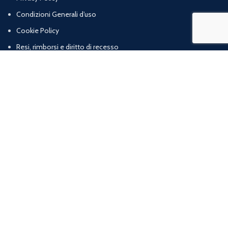
Condizioni Generali d’uso
Cookie Policy
Resi, rimborsi e diritto di recesso
Termini e condizioni di vendita
Chi Siamo
Contatti
Marig srl | Zona artigianale loc. Cognulo, 13 - 84078 Vallo della Lucania (SA) |
P.iva: 05832120652 | R.E.A: SA – 477319
web agency
ArtProject.it
Shop
Wishlist