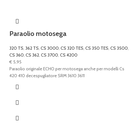
Paraolio motosega
320 TS
,
362 TS
,
CS 3000
,
CS 320 TES
,
CS 350 TES
,
CS 3500
,
CS 360
,
CS 362
,
CS 3700
,
CS 4200
€
5,95
Paraolio originale ECHO per motosega anche per modelli Cs
420 410 decespugliatore SRM 3610 3611