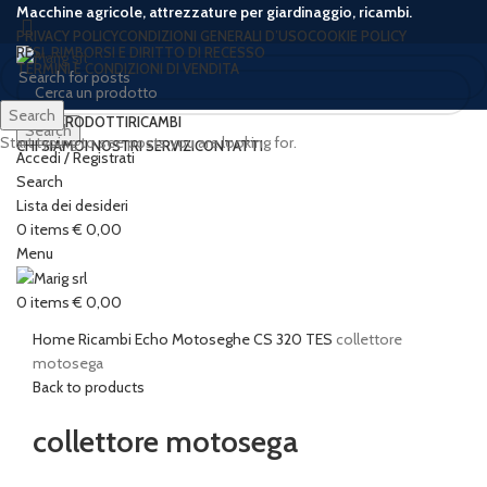
Macchine agricole, attrezzature per giardinaggio, ricambi.
PRIVACY POLICY
CONDIZIONI GENERALI D’USO
COOKIE POLICY
RESI, RIMBORSI E DIRITTO DI RECESSO
TERMINI E CONDIZIONI DI VENDITA
Search
HOME
PRODOTTI
RICAMBI
Search
Start typing to see posts you are looking for.
CHI SIAMO
I NOSTRI SERVIZI
CONTATTI
Accedi / Registrati
Search
Lista dei desideri
0
items
€
0,00
Click to enlarge
Menu
0
items
€
0,00
Home
Ricambi
Echo
Motoseghe
CS 320 TES
collettore
motosega
Back to products
collettore motosega